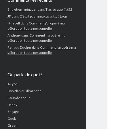
Entretien ménager
dans
T’as vu quoi ? #52
JF
dans
C’était pas mieux avant… à Lyon
littlecelt
dans
Comment j’ai opéré ma
vélorution toute personnelle
Anthony
dans
Comment j’ai opéré ma
vélorution toute personnelle
Renaud Ducher
dans
Comment j’ai opéré ma
vélorution toute personnelle
On parle de quoi ?
A Lyon
Bon plan du dimanche
Coup de coeur
Daddy
Engagé
Geek
Green