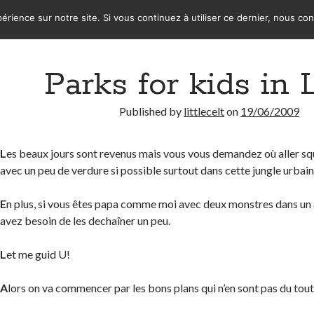
érience sur notre site. Si vous continuez à utiliser ce dernier, nous co
Parks for kids in
Published by
littlecelt
on
19/06/2009
L
es beaux jours sont revenus mais vous vous demandez où aller squ
avec un peu de verdure si possible surtout dans cette jungle urbain
E
n plus, si vous êtes papa comme moi avec deux monstres dans un
avez besoin de les dechaîner un peu.
L
et me guid U!
A
lors on va commencer par les bons plans qui n’en sont pas du tout