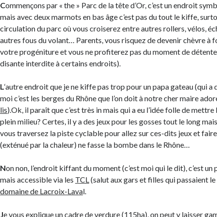
C
ommençons par « the » Parc de la tête d’Or, c’est un endroit symb
mais avec deux marmots en bas âge c’est pas du tout le kiffe, surto
circulation du parc où vous croiserez entre autres rollers, vélos, é
autres fous du volant… Parents, vous risquez de devenir chèvre à fo
votre progéniture et vous ne profiterez pas du moment de détente s
disante interdite à certains endroits).
L
‘autre endroit que je ne kiffe pas trop pour un papa gateau (qui 
moi c’est les berges du Rhône que l’on doit à notre cher maire adoré
lis
).Ok, il paraît que c’est très in mais qui a eu l’idée folle de mettre
plein milieu? Certes, il y a des jeux pour les gosses tout le long ma
vous traversez la piste cyclable pour allez sur ces-dits jeux et fai
(exténué par la chaleur) ne fasse la bombe dans le Rhône…
N
on non, l’endroit kiffant du moment (c’est moi qui le dit), c’est u
mais accessible via les
TCL
(salut aux gars et filles qui passaient le
domaine de Lacroix-Lava
l.
J
e vous explique un cadre de verdure (115ha), on peut y laisser g