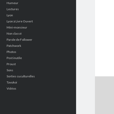
Humeur
Lectures
Lyon
Lyon à Livre Ouvert
Mini-monsieur
Non classé
Parole de Follower
Patchwork
Photos
Post inutile
Proust
Sons
Sorties cuculturelles
Tavukoi
Vidéos