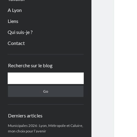
A Lyon
Liens
Qui suis-je ?
Contact
Sidebar
Recherche sur le blog
Search
Derniers articles
Municipales 2026 : Lyon, Métropole et Caluire,
mon choix pour l’avenir