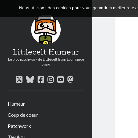
Nous utilisons des cookies pour vous garantir la meilleure exp
Littlecelt Humeur
Le blog patchwork de Littlecelt from Lyon since
2005
twitter
bluesky
facebook
instagram
youtube
mastodon
Humeur
Coup de coeur
Patchwork
Tavukoi