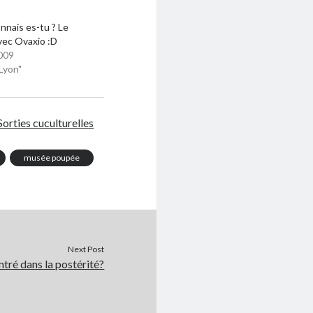
nnais es-tu ? Le
vec Ovaxio :D
009
Lyon"
Sorties cuculturelles
musée poupée
Next Post
entré dans la postérité?