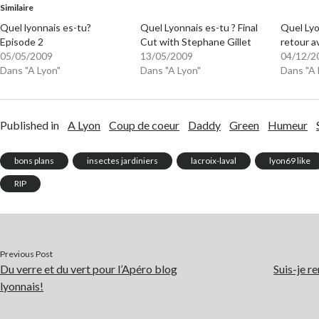
Similaire
Quel lyonnais es-tu?
Quel Lyonnais es-tu ? Final
Quel Lyo
Episode 2
Cut with Stephane Gillet
retour a
05/05/2009
13/05/2009
04/12/2
Dans "A Lyon"
Dans "A Lyon"
Dans "A 
Published in
A Lyon
Coup de coeur
Daddy
Green
Humeur
bons plans
insectes jardiniers
lacroix-laval
lyon69 like
RIP
Previous Post
Du verre et du vert pour l’Apéro blog
Suis-je r
lyonnais!