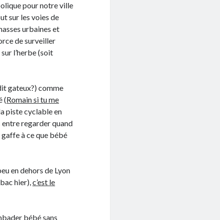
olique pour notre ville
ut sur les voies de
chasses urbaines et
rce de surveiller
ur l’herbe (soit
a dit gateux?) comme
 (
Romain si tu me
 la piste cyclable en
is entre regarder quand
re gaffe à ce que bébé
n peu en dehors de Lyon
 bac hier),
c’est le
ambader bébé sans