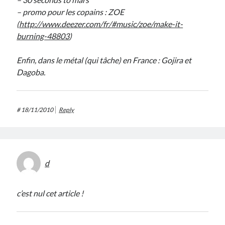
– promo pour les copains : ZOE
(
http://www.deezer.com/fr/#music/zoe/make-it-
burning-48803
)
Enfin, dans le métal (qui tâche) en France : Gojira et
Dagoba.
#
18/11/2010
Reply
d
c’est nul cet article !