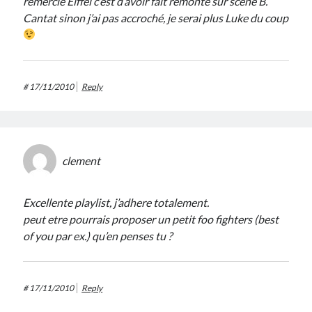
remercie Eiffel c’est d’avoir fait remonté sur scène B.
Cantat sinon j’ai pas accroché, je serai plus Luke du coup
#
17/11/2010
Reply
clement
Excellente playlist, j’adhere totalement.
peut etre pourrais proposer un petit foo fighters (best
of you par ex.) qu’en penses tu ?
#
17/11/2010
Reply