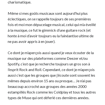
charismatique.
Derniers Commentaires
Même si mes goûts musicaux sont aujourd’hui plus
éclectiques, on se rappelle toujours de ses premières
Entretien ménager
dans
T’as vu quoi ? #52
fois et moi mon dépucelage musical, celui qui m’a éveillé
JF
dans
C’était pas mieux avant… à Lyon
à la musique, ce fut le gimmick d’une guitare rock (et
littlecelt
dans
Comment j’ai opéré ma vélorution toute personnelle
honte à moi d’avoir toujours eu la fainéantise ultime de
Anthony
dans
Comment j’ai opéré ma vélorution toute personnelle
ne pas avoir appris à en jouer).
Renaud Ducher
dans
Comment j’ai opéré ma vélorution toute
personnelle
Ce dont je m’aperçois aussi quand je veux écouter de la
musique sur des plateformes comme Deezer et/ou
Spotify, c’est que je recherche toujours un gros son à
Commentaires récents
l’esprit Rock and Roll. Cependant, ce dont je m’aperçois
Entretien ménager
dans
T’as vu quoi ? #52
aussi c’est que les groupes que j’écoute sont souvent les
JF
dans
C’était pas mieux avant… à Lyon
mêmes depuis environ 15 ans ou presque… Je n’ai pas
littlecelt
dans
Comment j’ai opéré ma vélorution toute personnelle
beaucoup accroché aux groupes des années 2000
Anthony
dans
Comment j’ai opéré ma vélorution toute personnelle
estampillés Rock comme les Coldplay et tous les autres
Renaud Ducher
dans
Comment j’ai opéré ma vélorution toute
types de Muse qui ont déferlé ces dernières années.
personnelle