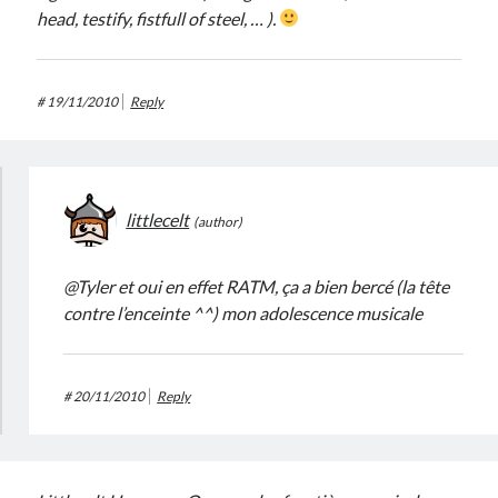
head, testify, fistfull of steel, … ).
#
19/11/2010
Reply
littlecelt
@Tyler et oui en effet RATM, ça a bien bercé (la tête
contre l’enceinte ^^) mon adolescence musicale
#
20/11/2010
Reply