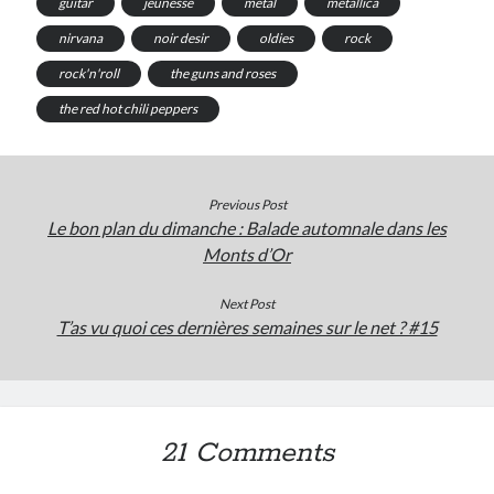
guitar
jeunesse
métal
metallica
nirvana
noir desir
oldies
rock
rock'n'roll
the guns and roses
the red hot chili peppers
Previous Post
Le bon plan du dimanche : Balade automnale dans les
Monts d’Or
Next Post
T’as vu quoi ces dernières semaines sur le net ? #15
21 Comments