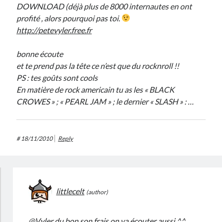
DOWNLOAD (déjà plus de 8000 internautes en ont
profité , alors pourquoi pas toi.
http://petevyler.free.fr
bonne écoute
et te prend pas la tête ce n’est que du rocknroll !!
PS : tes goûts sont cools
En matière de rock americain tu as les « BLACK
CROWES » ; « PEARL JAM » ; le dernier « SLASH » : …
#
18/11/2010
Reply
littlecelt
@Vyler du bon son frais on va écouter aussi ^^