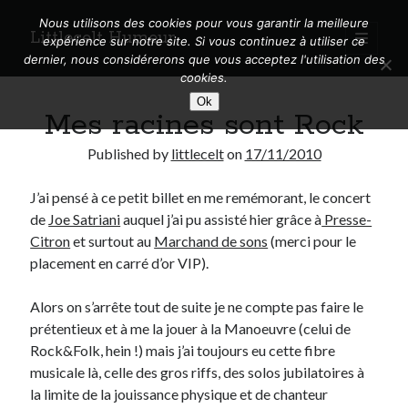
Nous utilisons des cookies pour vous garantir la meilleure
Littlecelt Humeur
open
expérience sur notre site. Si vous continuez à utiliser ce
primary
Sidebar
dernier, nous considérerons que vous acceptez l'utilisation des
menu
cookies.
Recherche sur le blog
Ok
Mes racines sont Rock
Search
Published by
littlecelt
on
17/11/2010
J’ai pensé à ce petit billet en me remémorant, le concert
de
Joe Satriani
auquel j’ai pu assisté hier grâce à
Presse-
Derniers articles
Citron
et surtout au
Marchand de sons
(merci pour le
placement en carré d’or VIP).
Municipales 2026 : Lyon, Métropole et Caluire, mon choix pour l’avenir
Explorez les Chemins Enchantés à Vélo : Aventures Familiales près de
Alors on s’arrête tout de suite je ne compte pas faire le
Lyon !
prétentieux et à me la jouer à la Manoeuvre (celui de
Quel Lyonnais es-tu, Renaud Ducher ?
Rock&Folk, hein !) mais j’ai toujours eu cette fibre
A quand une véritable place pour le vélo à Caluire dans la Métropole de
Lyon ?
musicale là, celle des gros riffs, des solos jubilatoires à
Comment je vis ma vie sur un vélo
la limite de la jouissance physique et de chanteur