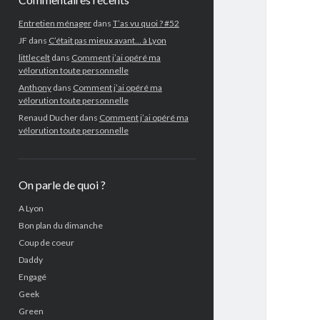
Entretien ménager
dans
T’as vu quoi ? #52
JF
dans
C’était pas mieux avant… à Lyon
littlecelt
dans
Comment j’ai opéré ma
vélorution toute personnelle
Anthony
dans
Comment j’ai opéré ma
vélorution toute personnelle
Renaud Ducher
dans
Comment j’ai opéré ma
vélorution toute personnelle
On parle de quoi ?
A Lyon
Bon plan du dimanche
Coup de coeur
Daddy
Engagé
Geek
Green