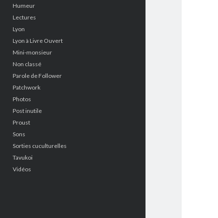
Humeur
Lectures
Lyon
Lyon à Livre Ouvert
Mini-monsieur
Non classé
Parole de Follower
Patchwork
Photos
Post inutile
Proust
Sons
Sorties cuculturelles
Tavukoi
Vidéos