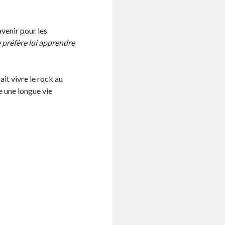
avenir pour les
e préfère lui apprendre
it vivre le rock au
te une longue vie