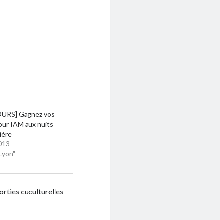
URS] Gagnez vos
our IAM aux nuits
ière
013
Lyon"
orties cuculturelles