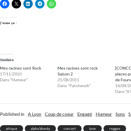
J’aime ça :
Similaire
Mes racines sont Rock
Mes racines sont rock
[CONCO
17/11/2010
Saison 2
places p
Dans "Humeur"
25/08/2011
de Fourv
Dans "Patchwork"
16/04/2
Dans "A 
Published in
A Lyon
Coup de coeur
Engagé
Humeur
Sons
S
afrique
alpha blondy
concert
lyon
reggae