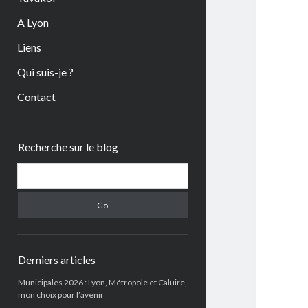
A Lyon
Liens
Qui suis-je ?
Contact
Sidebar
Recherche sur le blog
Search
Derniers articles
Municipales 2026 : Lyon, Métropole et Caluire,
mon choix pour l’avenir