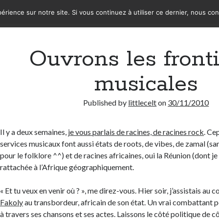
érience sur notre site. Si vous continuez à utiliser ce dernier, nous co
Ouvrons les front
musicales
Published by
littlecelt
on
30/11/2010
Il y a deux semaines,
je vous parlais de racines, de racines rock
. Ce
services musicaux font aussi états de roots, de vibes, de zamal (sa
pour le folklore ^^) et de racines africaines, oui la Réunion (dont je 
rattachée à l’Afrique géographiquement.
« Et tu veux en venir où ? », me direz-vous. Hier soir, j’assistais au 
Fakoly
au transbordeur, africain de son état. Un vrai combattant p
à travers ses chansons et ses actes. Laissons le côté politique de c