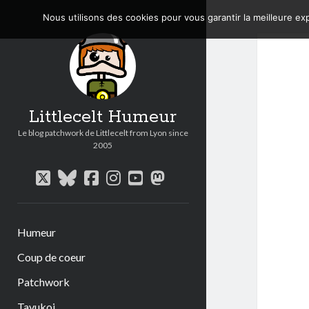
Nous utilisons des cookies pour vous garantir la meilleure exp
Littlecelt Humeur
Le blog patchwork de Littlecelt from Lyon since
2005
twitter
bluesky
facebook
instagram
youtube
mastodon
Humeur
Coup de coeur
Patchwork
Tavukoi