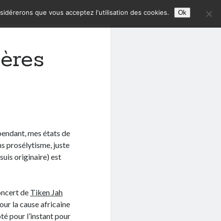
nsidérerons que vous acceptez l'utilisation des cookies.
Ok
ières
pendant, mes états de
ns prosélytisme, juste
suis originaire) est
concert de
Tiken Jah
our la cause africaine
ôté pour l’instant pour