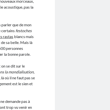
vi nouveaux morceaux,
ie acoustique, pas la
us parler que de mon
e certains
festoches
ts rastas
blancs mais
 de sa belle. Mais là
1500 personnes
er la bonne parole.
on se dit sur le
ons la mondialisation,
là où il ne faut pas se
ement est le sien et
il ne demande pas à
’ont trop vu venir en