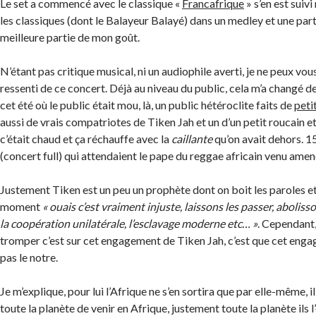
Le set a commencé avec le classique «
Francafrique
» s’en est sui
les classiques (dont le Balayeur Balayé) dans un medley et une part
meilleure partie de mon goût.
N’étant pas critique musical, ni un audiophile averti, je ne peux vo
ressenti de ce concert. Déjà au niveau du public, cela m’a changé d
cet été où le public était mou, là, un public hétéroclite faits de
peti
aussi de vrais compatriotes de Tiken Jah et un d’un petit roucain et
c’était chaud et ça réchauffe avec la
caillante
qu’on avait dehors. 
(concert full) qui attendaient le pape du reggae africain venu amen
Justement Tiken est un peu un prophète dont on boit les paroles et 
moment
« ouais c’est vraiment injuste, laissons les passer, aboliss
la coopération unilatérale, l’esclavage moderne etc… »
. Cependant, 
tromper c’est sur cet engagement de Tiken Jah, c’est que cet engag
pas le notre.
Je m’explique, pour lui l’Afrique ne s’en sortira que par elle-même, 
toute la planète de venir en Afrique, justement toute la planète ils l