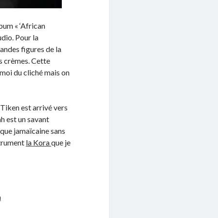
bum « ‘African
dio. Pour la
randes figures de la
s crèmes. Cette
moi du cliché mais on
Tiken est arrivé vers
h est un savant
ique jamaïcaine sans
strument
la Kora
que je
m