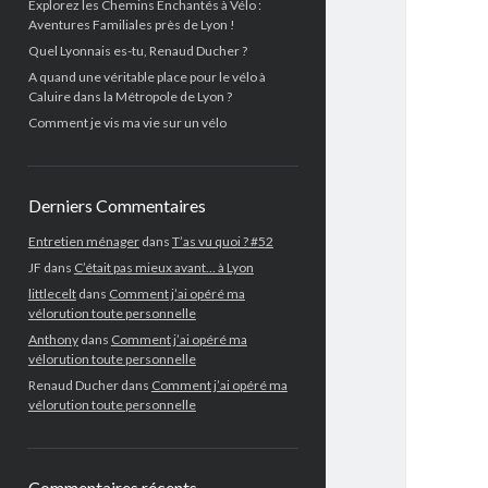
Explorez les Chemins Enchantés à Vélo :
Aventures Familiales près de Lyon !
Quel Lyonnais es-tu, Renaud Ducher ?
A quand une véritable place pour le vélo à
Caluire dans la Métropole de Lyon ?
Comment je vis ma vie sur un vélo
Derniers Commentaires
Entretien ménager
dans
T’as vu quoi ? #52
JF
dans
C’était pas mieux avant… à Lyon
littlecelt
dans
Comment j’ai opéré ma
vélorution toute personnelle
Anthony
dans
Comment j’ai opéré ma
vélorution toute personnelle
Renaud Ducher
dans
Comment j’ai opéré ma
vélorution toute personnelle
Commentaires récents