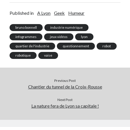
Published in
A Lyon
Geek
Humeur
bruno bonnell
industrie numérique
infogrammes
jeux vidéos
lyon
quartier de l'industrie
questionnement
robot
robotique
vaise
Previous Post
Chantier du tunnel de la Croix-Rousse
Next Post
La nature fera de Lyon sa capitale !