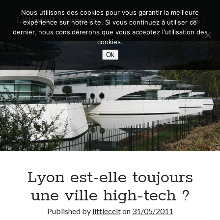
Nous utilisons des cookies pour vous garantir la meilleure
Littlecelt Humeur
open
expérience sur notre site. Si vous continuez à utiliser ce
primary
Sidebar
dernier, nous considérerons que vous acceptez l'utilisation des
menu
cookies.
Recherche sur le blog
Ok
Search
Derniers articles
Municipales 2026 : Lyon, Métropole et Caluire, mon choix pour l’avenir
Explorez les Chemins Enchantés à Vélo : Aventures Familiales près de
Lyon !
Lyon est-elle toujours
Quel Lyonnais es-tu, Renaud Ducher ?
A quand une véritable place pour le vélo à Caluire dans la Métropole de
une ville high-tech ?
Lyon ?
Comment je vis ma vie sur un vélo
Published by
littlecelt
on
31/05/2011