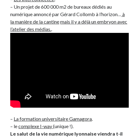
– Un projet de 600 000 m2 de bureaux dédiés au
Post inutile
numérique annoncé par Gérard Collomb à l’horizon…
à
Proust
la manière de la cantine
mais il y a déjà un embryon avec
Sons
l’atelier des médias.
.
Sorties cuculturelles
Tavukoi
Vidéos
–
La formation universitaire Gamagora
.
– le
complexe I-way
(unique !).
Le salut de la vie numérique lyonnaise viendra t-il