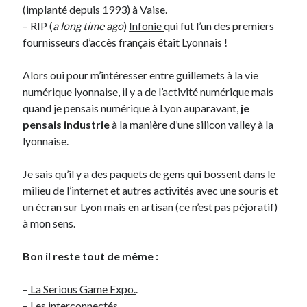
(implanté depuis 1993) à Vaise.
– RIP (
a long time ago
)
Infonie
qui fut l’un des premiers
On parle de quoi ?
fournisseurs d’accès français était Lyonnais !
A Lyon
Alors oui pour m’intéresser entre guillemets à la vie
Bon plan du dimanche
numérique lyonnaise, il y a de l’activité numérique mais
Coup de coeur
quand je pensais numérique à Lyon auparavant,
je
Daddy
pensais industrie
à la manière d’une silicon valley à la
Engagé
lyonnaise.
Geek
Green
Je sais qu’il y a des paquets de gens qui bossent dans le
Humeur
milieu de l’internet et autres activités avec une souris et
Lectures
un écran sur Lyon mais en artisan (ce n’est pas péjoratif)
Lyon
à mon sens.
Lyon à Livre Ouvert
Mini-monsieur
Bon il reste tout de même :
Non classé
Parole de Follower
–
La Serious Game Expo.
.
Patchwork
–
Les interconnectés.
.
Photos