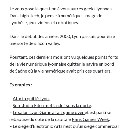
Je vous pose la question à vous autres geeks lyonnais.
Dans high-tech, je pense à numérique : image de
Derniers Commentaires
synthèse, jeux vidéos et robotiques.
Entretien ménager
dans
T’as vu quoi ? #52
JF
dans
C’était pas mieux avant… à Lyon
Dans le début des années 2000, Lyon passait pour être
littlecelt
dans
Comment j’ai opéré ma vélorution toute personnelle
une sorte de silicon valley.
Anthony
dans
Comment j’ai opéré ma vélorution toute personnelle
Renaud Ducher
dans
Comment j’ai opéré ma vélorution toute
Pourtant, ces derniers mois ont vu quelques points forts
personnelle
de la vie numérique lyonnaise quitter le navire en bord
de Saône où la vie numérique avait pris ces quartiers.
Commentaires récents
Exemples :
Entretien ménager
dans
T’as vu quoi ? #52
JF
dans
C’était pas mieux avant… à Lyon
–
Atari a quitté Lyon.
littlecelt
dans
Comment j’ai opéré ma vélorution toute personnelle
–
Son studio Eden met la clef sous la porte
.
Anthony
dans
Comment j’ai opéré ma vélorution toute personnelle
–
Le salon Lyon Game a fait game over
et est parti se
Renaud Ducher
dans
Comment j’ai opéré ma vélorution toute
rebaptisé du côté de la capitale
Paris Games Week
.
personnelle
– Le siège d’Electronic Arts n’est qu’un siège commercial