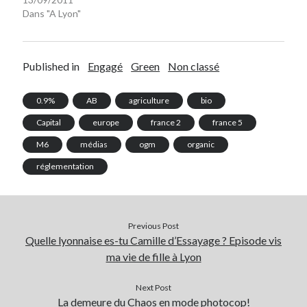
Dans "A Lyon"
Published in
Engagé
Green
Non classé
0.9%
AB
agriculture
bio
Capital
europe
france 2
france 5
M6
médias
ogm
organic
réglementation
Previous Post
Quelle lyonnaise es-tu Camille d’Essayage ? Episode vis
ma vie de fille à Lyon
Next Post
La demeure du Chaos en mode photocop!