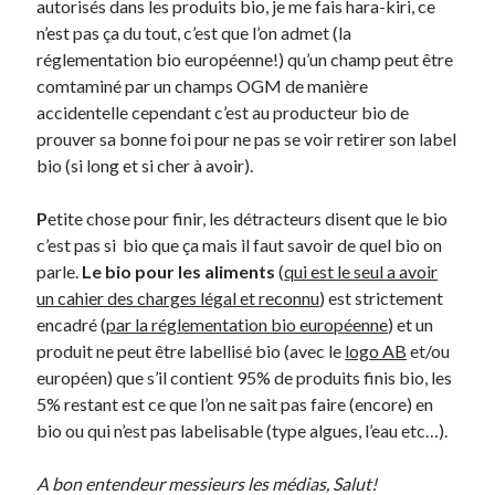
autorisés dans les produits bio, je me fais hara-kiri, ce
n’est pas ça du tout, c’est que l’on admet (la
On parle de quoi ?
réglementation bio européenne!) qu’un champ peut être
comtaminé par un champs OGM de manière
A Lyon
accidentelle cependant c’est au producteur bio de
Bon plan du dimanche
prouver sa bonne foi pour ne pas se voir retirer son label
Coup de coeur
bio (si long et si cher à avoir).
Daddy
Engagé
P
etite chose pour finir, les détracteurs disent que le bio
Geek
c’est pas si bio que ça mais il faut savoir de quel bio on
Green
parle.
Le bio pour les aliments
(
qui est le seul a avoir
Humeur
un cahier des charges légal et reconnu
) est strictement
Lectures
encadré (
par la réglementation bio européenne
) et un
Lyon
produit ne peut être labellisé bio (avec le
logo AB
et/ou
Lyon à Livre Ouvert
européen) que s’il contient 95% de produits finis bio, les
Mini-monsieur
5% restant est ce que l’on ne sait pas faire (encore) en
Non classé
bio ou qui n’est pas labelisable (type algues, l’eau etc…).
Parole de Follower
Patchwork
A bon entendeur messieurs les médias, Salut!
Photos