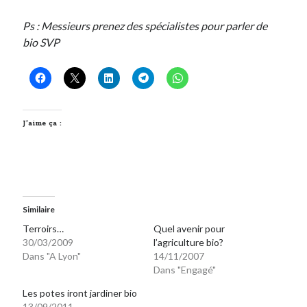
Post inutile
Ps : Messieurs prenez des spécialistes pour parler de
Proust
bio SVP
Sons
Sorties cuculturelles
Tavukoi
Vidéos
J’aime ça :
Similaire
Terroirs…
Quel avenir pour
30/03/2009
l’agriculture bio?
Dans "A Lyon"
14/11/2007
Dans "Engagé"
Les potes iront jardiner bio
13/09/2011