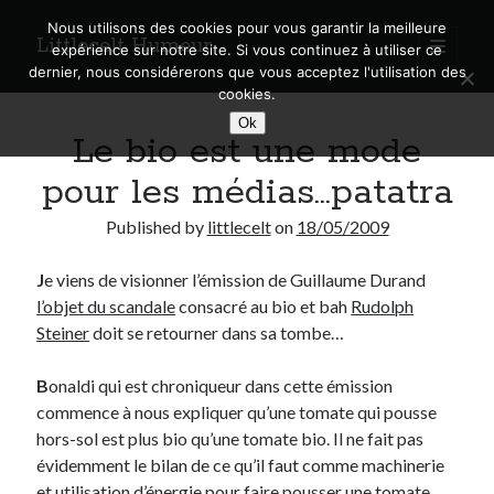
Nous utilisons des cookies pour vous garantir la meilleure
Littlecelt Humeur
open
expérience sur notre site. Si vous continuez à utiliser ce
primary
Sidebar
dernier, nous considérerons que vous acceptez l'utilisation des
menu
cookies.
Recherche sur le blog
Ok
Le bio est une mode
Search
pour les médias…patatra
Published by
littlecelt
on
18/05/2009
J
e viens de visionner l’émission de Guillaume Durand
Derniers articles
l’objet du scandale
consacré au bio et bah
Rudolph
Municipales 2026 : Lyon, Métropole et Caluire, mon choix pour l’avenir
Steiner
doit se retourner dans sa tombe…
Explorez les Chemins Enchantés à Vélo : Aventures Familiales près de
Lyon !
B
onaldi qui est chroniqueur dans cette émission
Quel Lyonnais es-tu, Renaud Ducher ?
commence à nous expliquer qu’une tomate qui pousse
A quand une véritable place pour le vélo à Caluire dans la Métropole de
hors-sol est plus bio qu’une tomate bio. Il ne fait pas
Lyon ?
évidemment le bilan de ce qu’il faut comme machinerie
Comment je vis ma vie sur un vélo
et utilisation d’énergie pour faire pousser une tomate