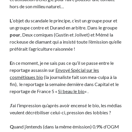
hors de son milieu naturel…
Derniers Commentaires
L
‘objet du scandale le principe, c’est un groupe pour et
Entretien ménager
dans
T’as vu quoi ? #52
un groupe contre et Durand en arbitre. Dans le groupe
JF
dans
C’était pas mieux avant… à Lyon
pour
, Deux comiques (Gustin et Jolivet) et Mémé la
littlecelt
dans
Comment j’ai opéré ma vélorution toute personnelle
rockeuse de diamant qui a insisté toute l’émission qu’elle
Anthony
dans
Comment j’ai opéré ma vélorution toute personnelle
préférait l’agriculture raisonnée !
Renaud Ducher
dans
Comment j’ai opéré ma vélorution toute
personnelle
E
n ce moment, je ne sais pas ce qu’il se passe entre le
reportage assassin sur
Envoyé Spécial sur les
cosmétiques bio
(la journaliste fait son mea-culpa à la
Commentaires récents
fin), le reportage la semaine dernière dans Capital et le
reportage de France 5 «
Si beau le bio
« .
Entretien ménager
dans
T’as vu quoi ? #52
JF
dans
C’était pas mieux avant… à Lyon
J
‘ai l’impression qu’après avoir encensé le bio, les médias
littlecelt
dans
Comment j’ai opéré ma vélorution toute personnelle
veulent décrébiliser celui-ci, pression des lobbies ?
Anthony
dans
Comment j’ai opéré ma vélorution toute personnelle
Renaud Ducher
dans
Comment j’ai opéré ma vélorution toute
personnelle
Q
uand j’entends (dans la même émission) 0.9% d’OGM