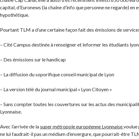
capital, d’Euronews (la chaîne d’info que personne ne regarde) en e
hypothétique.
Pourtant TLM a d’une certaine façon fait des émissions de servic
– Cité Campus destinée à renseigner et informer les étudiants lyon
– Des émissions sur le handicap
– La diffusion du soporifique conseil municipal de Lyon
– La version télé du journal municipal « Lyon Citoyen »
– Sans compter toutes les couvertures sur les actus des municipali
Lyonnaise.
Avec l’arrivée de la
super métropole européenne Lyonnaise
voulue 
ne lui faudrait-il pas un médium d’envergure, que pourrait-être TL