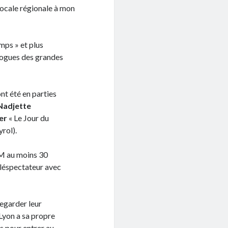
 bocale régionale à mon
mps » et plus
ologues des grandes
t été en parties
Nadjette
er
« Le Jour du
rol).
LM au moins 30
léspectateur avec
regarder leur
 Lyon a sa propre
s pour entrer au