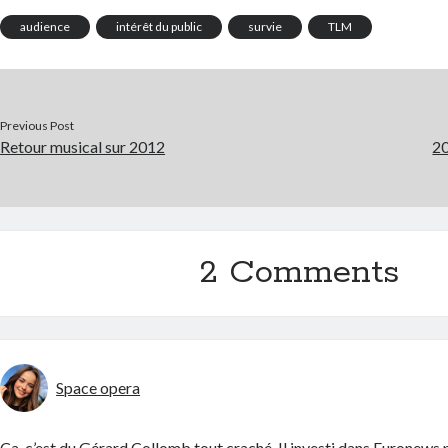
audience
intérêt du public
survie
TLM
Previous Post
Retour musical sur 2012
20
2 Comments
Space opera
Ça, c’est du Gérard Collomb tout craché. Il investi dans Euronews 