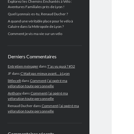
Explorez les Chemins Enchantés à Vélo :
Aventures Familiales près de Lyon !
Quel Lyonnais es-tu, Renaud Ducher ?
A quand une véritable place pour le vélo à
Caluire dans la Métropole de Lyon ?
Comment je vis ma vie sur un vélo
Derniers Commentaires
Entretien ménager
dans
T’as vu quoi ? #52
JF
dans
C’était pas mieux avant… à Lyon
littlecelt
dans
Comment j’ai opéré ma
vélorution toute personnelle
Anthony
dans
Comment j’ai opéré ma
vélorution toute personnelle
Renaud Ducher
dans
Comment j’ai opéré ma
vélorution toute personnelle
Commentaires récents