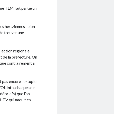
que TLM fait partie un
înes hertziennes selon
 de trouver une
élection régionale,
ct de la préfecture. On
tique contrairement à
it pas encore sextuple
’OL Info, chaque soir
 débriefs) que l’on
L TV qui naquit en