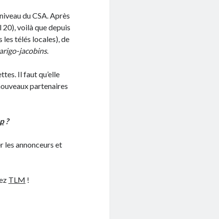
u niveau du CSA. Après
 20), voilà que depuis
les télés locales), de
arigo-jacobins
.
tes. Il faut qu’elle
e nouveaux partenaires
p
?
er les annonceurs et
dez
TLM
!