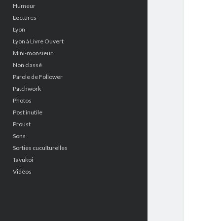
Humeur
Lectures
Lyon
Lyon à Livre Ouvert
Mini-monsieur
Non classé
Parole de Follower
Patchwork
Photos
Post inutile
Proust
Sons
Sorties cuculturelles
Tavukoi
Vidéos