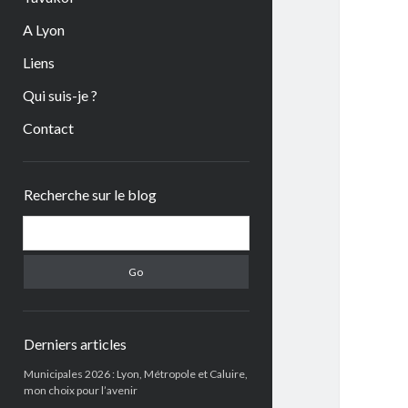
A Lyon
Liens
Qui suis-je ?
Contact
Sidebar
Recherche sur le blog
Search
Derniers articles
Municipales 2026 : Lyon, Métropole et Caluire,
mon choix pour l’avenir