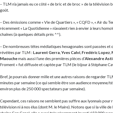
– TLM n’a jamais eu ce côté « de bric et de broc » de la télévision
goût.
– Des émissions comme « Vie de Quartiers », « CQFD », « Air du Te
récemment « La Quotidienne » n’avaient rien à envier à leurs hom
chaînes (à quelques détails près ^^).
– De nombreuses têtes médiatiques hexagonales sont passées et on
révélées par TLM :
Laurent Gerra
,
Yves Calvi
,
Fredéric Lopez
,
Maouche
mais aussi l’une des premières pièces d’
Alexandre Asti
Froment » fut diffusée et captée par TLM (le bijour à Stéphane Cay
Bref, je pourrais donner mille et une autres raisons de regarder T
minutes par semaine (ce qui semble être son audience moyenne/té
environ plus de 250 000 spectateurs par semaine).
Cependant, ces raisons ne semblent pas suffire aux lyonnais pour 
télévision ni à nos élus (dont M. le Maire). Notons que si la ville de
chaîne Cap Canal, elle a aussi très récemment investi 650 000 euro