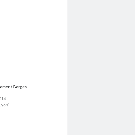
ement Berges
014
Lyon"