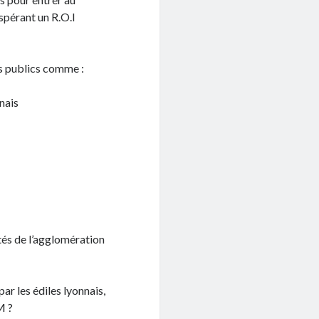
spérant un R.O.I
es publics comme :
nais
tés de l’agglomération
par les édiles lyonnais,
M ?