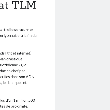
dat TLM
a-t-elle se tourner
 lyonnaise, à la fin du
sl, tnt et internet)
 plan drastique
uotidienne »), le
dac en chef par
nscrites dans son ADN
s, les banques et
lus d’un 1 million 500
tés de proximité.