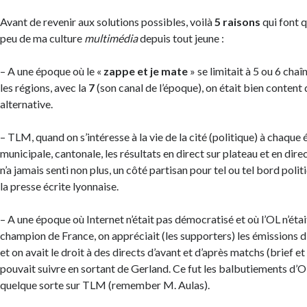
Avant de revenir aux solutions possibles, voilà
5 raisons
qui font 
peu de ma culture
multimédia
depuis tout jeune :
– A une époque où le «
zappe et je mate
» se limitait à 5 ou 6 cha
les régions, avec la
7
(son canal de l’époque), on était bien content
alternative.
– TLM, quand on s’intéresse à la vie de la cité (politique) à chaque 
municipale, cantonale, les résultats en direct sur plateau et en dire
n’a jamais senti non plus, un côté partisan pour tel ou tel bord poli
la presse écrite lyonnaise.
– A une époque où Internet n’était pas démocratisé et où l’OL n’éta
champion de France, on appréciait (les supporters) les émissions d
et on avait le droit à des directs d’avant et d’après matchs (brief et
pouvait suivre en sortant de Gerland. Ce fut les balbutiements d’O
quelque sorte sur TLM (remember M. Aulas).