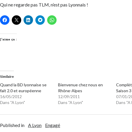
Qui ne regarde pas TLM, n’est pas Lyonnais !
J’aime ça :
Similaire
Quand la BD lyonnaise se
Bienvenue chez nous en
Complèt
fait 2.0 et européenne
Rhône-Alpes
Saison 3
16/05/2012
12/09/2011
07/01/2
Dans "A Lyon"
Dans "A Lyon"
Dans "A 
Published in
A Lyon
Engagé