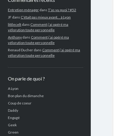
Entretien ménager
dans
T’as vu quoi ? #52
JF
dans
C’était pas mieux avant… à Lyon
littlecelt
dans
Comment j’ai opéré ma
vélorution toute personnelle
Anthony
dans
Comment j’ai opéré ma
vélorution toute personnelle
Renaud Ducher
dans
Comment j’ai opéré ma
vélorution toute personnelle
On parle de quoi ?
A Lyon
Bon plan du dimanche
Coup de coeur
Daddy
Engagé
Geek
Green