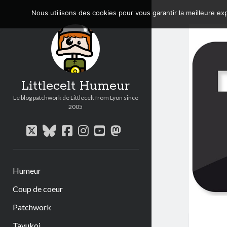
Nous utilisons des cookies pour vous garantir la meilleure exp
Littlecelt Humeur
Le blog patchwork de Littlecelt from Lyon since
2005
twitter
bluesky
facebook
instagram
youtube
mastodon
Humeur
Coup de coeur
Patchwork
Tavukoi