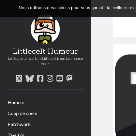
Nous utilisons des cookies pour vous garantir la meilleure exp
Littlecelt Humeur
Le blog patchwork de Littlecelt from Lyon since
2005
twitter
bluesky
facebook
instagram
youtube
mastodon
Humeur
Coup de coeur
Patchwork
Tavukoi