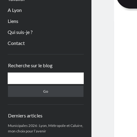
A Lyon
Liens
Qui suis-je ?
Contact
Sidebar
Recherche sur le blog
Search
Derniers articles
Municipales 2026 : Lyon, Métropole et Caluire,
mon choix pour l’avenir