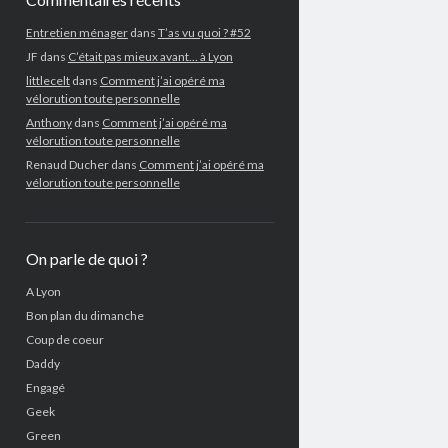
Entretien ménager
dans
T’as vu quoi ? #52
JF
dans
C’était pas mieux avant… à Lyon
littlecelt
dans
Comment j’ai opéré ma
vélorution toute personnelle
Anthony
dans
Comment j’ai opéré ma
vélorution toute personnelle
Renaud Ducher
dans
Comment j’ai opéré ma
vélorution toute personnelle
On parle de quoi ?
A Lyon
Bon plan du dimanche
Coup de coeur
Daddy
Engagé
Geek
Green