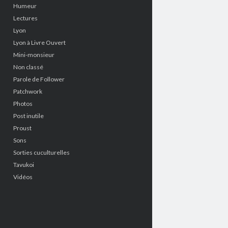
Humeur
Lectures
Lyon
Lyon à Livre Ouvert
Mini-monsieur
Non classé
Parole de Follower
Patchwork
Photos
Post inutile
Proust
Sons
Sorties cuculturelles
Tavukoi
Vidéos