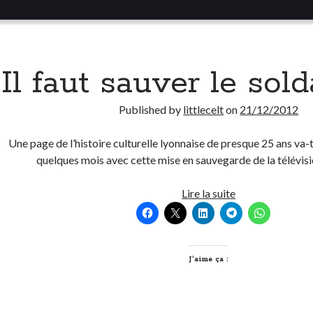
Il faut sauver le sol
Published by
littlecelt
on
21/12/2012
Une page de l’histoire culturelle lyonnaise de presque 25 ans va-t
quelques mois avec cette mise en sauvegarde de la télévis
Il
Lire la suite
faut
sauver
le
soldat
J’aime ça :
TLM