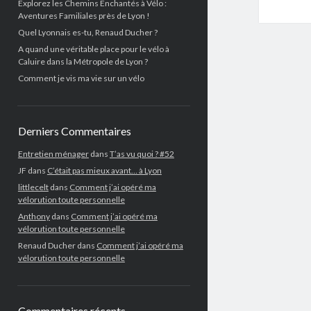
Explorez les Chemins Enchantés à Vélo :
Aventures Familiales près de Lyon !
Quel Lyonnais es-tu, Renaud Ducher ?
A quand une véritable place pour le vélo à
Caluire dans la Métropole de Lyon ?
Comment je vis ma vie sur un vélo
Derniers Commentaires
Entretien ménager
dans
T’as vu quoi ? #52
JF
dans
C’était pas mieux avant… à Lyon
littlecelt
dans
Comment j’ai opéré ma
vélorution toute personnelle
Anthony
dans
Comment j’ai opéré ma
vélorution toute personnelle
Renaud Ducher
dans
Comment j’ai opéré ma
vélorution toute personnelle
Commentaires récents