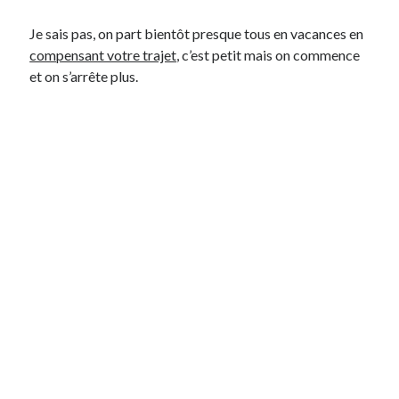
Post inutile
Je sais pas, on part bientôt presque tous en vacances en
Proust
compensant votre trajet
, c’est petit mais on commence
Sons
et on s’arrête plus.
Sorties cuculturelles
Tavukoi
Vidéos