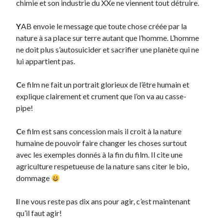
chimie et son industrie du XXe ne viennent tout détruire.
On parle de quoi ?
Y
AB envoie le message que toute chose créée par la
nature à sa place sur terre autant que l’homme. L’homme
A Lyon
ne doit plus s’autosuicider et sacrifier une planète qui ne
Bon plan du dimanche
lui appartient pas.
Coup de coeur
Daddy
C
e film ne fait un portrait glorieux de l’être humain et
Engagé
explique clairement et crument que l’on va au casse-
Geek
pipe!
Green
Humeur
C
e film est sans concession mais il croit à la nature
Lectures
humaine de pouvoir faire changer les choses surtout
Lyon
avec les exemples donnés à la fin du film. Il cite une
Lyon à Livre Ouvert
agriculture respetueuse de la nature sans citer le bio,
Mini-monsieur
dommage
Non classé
Parole de Follower
I
l ne vous reste pas dix ans pour agir, c’est maintenant
Patchwork
qu’il faut agir!
Photos