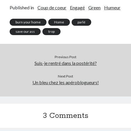
Published in
Coup de coeur
Engagé
Green
Humeur
burn your home
Home
parlé
save our ass
trop
Previous Post
Suis-je rentré dans la postérité?
Next Post
Un bleu chez les apéroblogueurs!
3 Comments