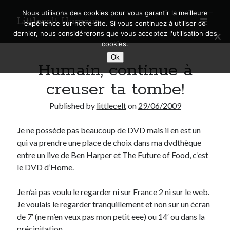
Nous utilisons des cookies pour vous garantir la meilleure
Littlecelt Humeur
open
expérience sur notre site. Si vous continuez à utiliser ce
primary
Sidebar
dernier, nous considérerons que vous acceptez l'utilisation des
menu
cookies.
Recherche sur le blog
Ok
Humain, continue à
Search
creuser ta tombe!
Published by
littlecelt
on
29/06/2009
J
e ne possède pas beaucoup de DVD mais il en est un
Derniers articles
qui va prendre une place de choix dans ma dvdthèque
Municipales 2026 : Lyon, Métropole et Caluire, mon choix pour l’avenir
entre un live de Ben Harper et
The Future of Food
, c’est
Explorez les Chemins Enchantés à Vélo : Aventures Familiales près de
le DVD d’
Home
.
Lyon !
Quel Lyonnais es-tu, Renaud Ducher ?
J
e n’ai pas voulu le regarder ni sur France 2 ni sur le web.
A quand une véritable place pour le vélo à Caluire dans la Métropole de
Je voulais le regarder tranquillement et non sur un écran
Lyon ?
de 7′ (ne m’en veux pas mon petit eee) ou 14′ ou dans la
Comment je vis ma vie sur un vélo
précipitation.