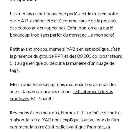
L
es médias en ont beaucoup parlé, ce film mis en boite
Derniers Commentaires
par
Y.A.B.
a même été cité comme cause de la poussée
Entretien ménager
dans
T’as vu quoi ? #52
des
écolos aux européennes
. Enfin bon, on en a parlé
JF
dans
C’était pas mieux avant… à Lyon
beaucoup trop sans parler du message… à mon sens!
littlecelt
dans
Comment j’ai opéré ma vélorution toute personnelle
Anthony
dans
Comment j’ai opéré ma vélorution toute personnelle
P
etit avant propos, même si
YAB
s’en est expliqué, c’est
Renaud Ducher
dans
Comment j’ai opéré ma vélorution toute
la présence du groupe
PPR
et des 80 000 collobarateurs
personnelle
(…) au générique du début à la manière d’un nuage de
tags.
Commentaires récents
M
erci pour le mécénat mais maitenant on attends des
actes dans vos marques et dans
le traitement de vos
Entretien ménager
dans
T’as vu quoi ? #52
employés
, M. Pinault !
JF
dans
C’était pas mieux avant… à Lyon
littlecelt
dans
Comment j’ai opéré ma vélorution toute personnelle
R
evenons à nos moutons, Home c’est la génèse de notre
Anthony
dans
Comment j’ai opéré ma vélorution toute personnelle
maison, la terre. YAB nous explique tout au long du film
Renaud Ducher
dans
Comment j’ai opéré ma vélorution toute
personnelle
comment la terre était belle avant que l’homme, sa