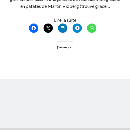
en patates de Martin Vidberg (trouvé grâce…
On parle de quoi ?
Pays
Lire la suite
A Lyon
Bas
Bon plan du dimanche
–
Coup de coeur
France…
Daddy
Vive
J’aime ça :
Engagé
les
Geek
Bataves
Green
Humeur
Lectures
Lyon
Lyon à Livre Ouvert
Mini-monsieur
Non classé
Parole de Follower
Patchwork
Photos