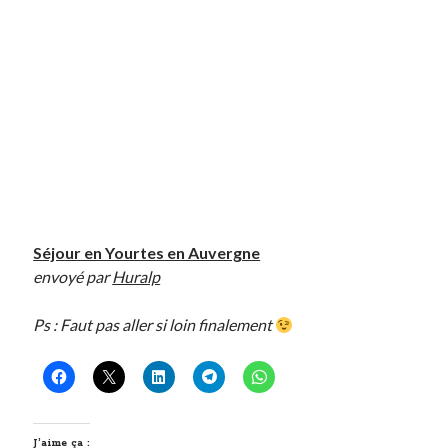
On parle de quoi ?
A Lyon
Bon plan du dimanche
Coup de coeur
Daddy
Engagé
Geek
Green
Séjour en Yourtes en Auvergne
Humeur
envoyé par
Huralp
Lectures
Lyon
Ps : Faut pas aller si loin finalement
Lyon à Livre Ouvert
Mini-monsieur
Non classé
Parole de Follower
Patchwork
J’aime ça :
Photos