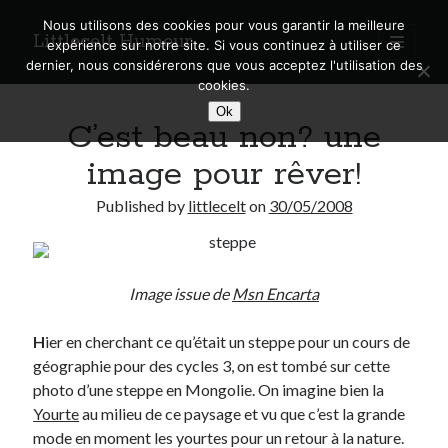
Nous utilisons des cookies pour vous garantir la meilleure
Littlecelt Humeur
open
expérience sur notre site. Si vous continuez à utiliser ce
primary
Sidebar
dernier, nous considérerons que vous acceptez l'utilisation des
menu
cookies.
Recherche sur le blog
Ok
C’est beau non? une
Search
image pour rêver!
Published by
littlecelt
on
30/05/2008
Derniers articles
Image issue de
Msn Encarta
Municipales 2026 : Lyon, Métropole et Caluire, mon choix pour l’avenir
Explorez les Chemins Enchantés à Vélo : Aventures Familiales près de
Lyon !
H
ier en cherchant ce qu’était un steppe pour un cours de
Quel Lyonnais es-tu, Renaud Ducher ?
géographie pour des cycles 3, on est tombé sur cette
A quand une véritable place pour le vélo à Caluire dans la Métropole de
photo d’une steppe en Mongolie. On imagine bien la
Lyon ?
Yourte
au milieu de ce paysage et vu que c’est la grande
Comment je vis ma vie sur un vélo
mode en moment les yourtes pour un retour à la nature.