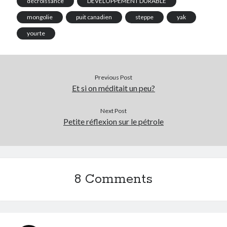
décroissance
DEVELOPPEMENT DURABLE
mongolie
puit canadien
steppe
yak
yourte
Previous Post
Et si on méditait un peu?
Next Post
Petite réflexion sur le pétrole
8 Comments