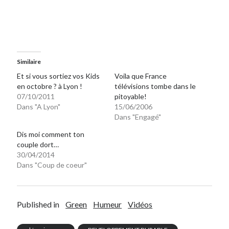
Post inutile
Proust
Sons
Sorties cuculturelles
Tavukoi
Similaire
Vidéos
Et si vous sortiez vos Kids
Voila que France
en octobre ? à Lyon !
télévisions tombe dans le
07/10/2011
pitoyable!
Dans "A Lyon"
15/06/2006
Dans "Engagé"
Dis moi comment ton
couple dort…
30/04/2014
Dans "Coup de coeur"
Published in
Green
Humeur
Vidéos