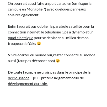
On pourrait aussi faire un
puit canadien
(on risque la
canicule en Mongolie ?) avec quelques panneaux
Derniers Commentaires
solaires également.
Entretien ménager
dans
T’as vu quoi ? #52
E
nfin faudrait pas oublier la parabole satellite pour la
JF
dans
C’était pas mieux avant… à Lyon
connection internet, le téléphone Gps à dynamo et un
littlecelt
dans
Comment j’ai opéré ma vélorution toute personnelle
quad electrique
pour se déplacer au milieu de mon
Anthony
dans
Comment j’ai opéré ma vélorution toute personnelle
troupeau de Yaks
Renaud Ducher
dans
Comment j’ai opéré ma vélorution toute
personnelle
V
ivre écarter du monde oui, rester connecté au monde
aussi (faut pas déconner non)
Commentaires récents
D
e toute façon, je ne crois pas dans le principe de la
Entretien ménager
dans
T’as vu quoi ? #52
décroissance
… je lui préfère largement celui de
JF
dans
C’était pas mieux avant… à Lyon
développement durable.
littlecelt
dans
Comment j’ai opéré ma vélorution toute personnelle
Anthony
dans
Comment j’ai opéré ma vélorution toute personnelle
Renaud Ducher
dans
Comment j’ai opéré ma vélorution toute
personnelle