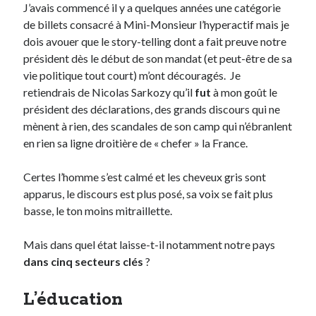
J’avais commencé il y a quelques années une catégorie
de billets consacré à Mini-Monsieur l’hyperactif mais je
Derniers Commentaires
dois avouer que le story-telling dont a fait preuve notre
président dès le début de son mandat (et peut-être de sa
Entretien ménager
dans
T’as vu quoi ? #52
vie politique tout court) m’ont découragés. Je
JF
dans
C’était pas mieux avant… à Lyon
retiendrais de Nicolas Sarkozy qu’il
fut
à mon goût le
littlecelt
dans
Comment j’ai opéré ma vélorution toute personnelle
président des déclarations, des grands discours qui ne
Anthony
dans
Comment j’ai opéré ma vélorution toute personnelle
mènent à rien, des scandales de son camp qui n’ébranlent
Renaud Ducher
dans
Comment j’ai opéré ma vélorution toute
en rien sa ligne droitière de « chefer » la France.
personnelle
Certes l’homme s’est calmé et les cheveux gris sont
apparus, le discours est plus posé, sa voix se fait plus
Commentaires récents
basse, le ton moins mitraillette.
Entretien ménager
dans
T’as vu quoi ? #52
JF
dans
C’était pas mieux avant… à Lyon
Mais dans quel état laisse-t-il notamment notre pays
littlecelt
dans
Comment j’ai opéré ma vélorution toute personnelle
dans cinq secteurs clés
?
Anthony
dans
Comment j’ai opéré ma vélorution toute personnelle
Renaud Ducher
dans
Comment j’ai opéré ma vélorution toute
L’éducation
personnelle