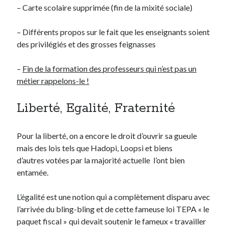
– Carte scolaire supprimée (fin de la mixité sociale)
Post inutile
Proust
– Différents propos sur le fait que les enseignants soient
Sons
des privilégiés et des grosses feignasses
Sorties cuculturelles
Tavukoi
–
Fin de la formation des professeurs qui n’est pas un
Vidéos
métier rappelons-le !
Liberté, Egalité, Fraternité
Pour la liberté, on a encore le droit d’ouvrir sa gueule
mais des lois tels que Hadopi, Loopsi et biens
d’autres votées par la majorité actuelle l’ont bien
entamée.
L’égalité est une notion qui a complètement disparu avec
l’arrivée du bling-bling et de cette fameuse loi TEPA « le
paquet fiscal » qui devait soutenir le fameux « travailler