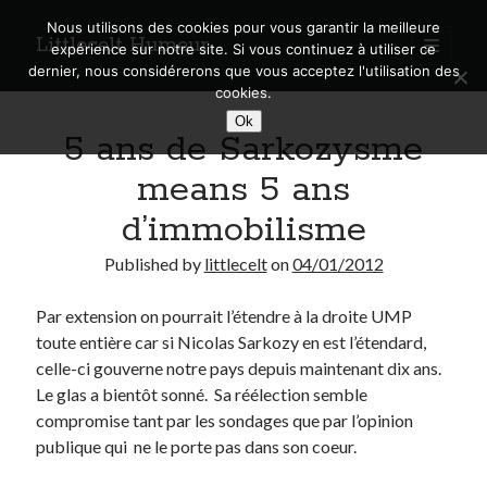
Nous utilisons des cookies pour vous garantir la meilleure
Littlecelt Humeur
open
expérience sur notre site. Si vous continuez à utiliser ce
primary
Sidebar
dernier, nous considérerons que vous acceptez l'utilisation des
menu
cookies.
Recherche sur le blog
Ok
5 ans de Sarkozysme
Search
means 5 ans
d’immobilisme
Published by
littlecelt
on
04/01/2012
Derniers articles
Par extension on pourrait l’étendre à la droite UMP
Municipales 2026 : Lyon, Métropole et Caluire, mon choix pour l’avenir
toute entière car si Nicolas Sarkozy en est l’étendard,
Explorez les Chemins Enchantés à Vélo : Aventures Familiales près de
Lyon !
celle-ci gouverne notre pays depuis maintenant dix ans.
Quel Lyonnais es-tu, Renaud Ducher ?
Le glas a bientôt sonné. Sa réélection semble
A quand une véritable place pour le vélo à Caluire dans la Métropole de
compromise tant par les sondages que par l’opinion
Lyon ?
publique qui ne le porte pas dans son coeur.
Comment je vis ma vie sur un vélo