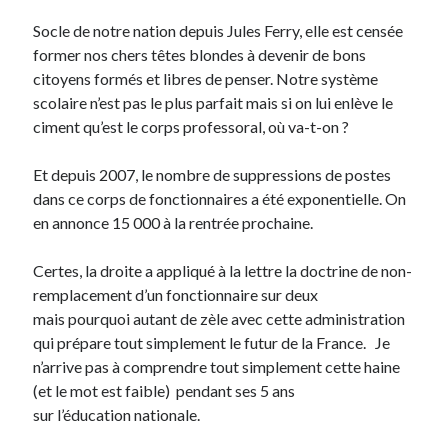
Socle de notre nation depuis Jules Ferry, elle est censée
On parle de quoi ?
former nos chers têtes blondes à devenir de bons
citoyens formés et libres de penser. Notre système
A Lyon
scolaire n’est pas le plus parfait mais si on lui enlève le
Bon plan du dimanche
ciment qu’est le corps professoral, où va-t-on ?
Coup de coeur
Daddy
Et depuis 2007, le nombre de suppressions de postes
Engagé
dans ce corps de fonctionnaires a été exponentielle. On
Geek
en annonce 15 000 à la rentrée prochaine.
Green
Humeur
Certes, la droite a appliqué à la lettre la doctrine de non-
Lectures
remplacement d’un fonctionnaire sur deux
Lyon
mais pourquoi autant de zèle avec cette administration
Lyon à Livre Ouvert
qui prépare tout simplement le futur de la France. Je
Mini-monsieur
n’arrive pas à comprendre tout simplement cette haine
Non classé
(et le mot est faible) pendant ses 5 ans
Parole de Follower
sur l’éducation nationale.
Patchwork
Photos