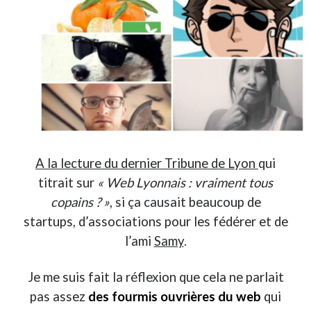
Derniers Commentaires
Entretien ménager
dans
T’as vu quoi ? #52
JF
dans
C’était pas mieux avant… à Lyon
littlecelt
dans
Comment j’ai opéré ma vélorution toute personnelle
Anthony
dans
Comment j’ai opéré ma vélorution toute personnelle
Renaud Ducher
dans
Comment j’ai opéré ma vélorution toute
personnelle
A la lecture du dernier Tribune de Lyon
qui
titrait sur
« Web Lyonnais : vraiment tous
Commentaires récents
copains ? »
, si ça causait beaucoup de
Entretien ménager
dans
T’as vu quoi ? #52
startups, d’associations pour les fédérer et de
JF
dans
C’était pas mieux avant… à Lyon
l’ami
Samy
.
littlecelt
dans
Comment j’ai opéré ma vélorution toute personnelle
Anthony
dans
Comment j’ai opéré ma vélorution toute personnelle
Je me suis fait la réflexion que cela ne parlait
Renaud Ducher
dans
Comment j’ai opéré ma vélorution toute
pas assez
des fourmis ouvrières du web
qui
personnelle