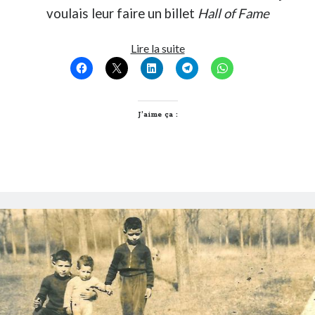
voulais leur faire un billet
Hall of Fame
Post inutile
Proust
5
Lire la suite
Sons
agitateurs
Sorties cuculturelles
lyonnais
Tavukoi
du
Vidéos
web
J’aime ça :
à
suivre
absolument