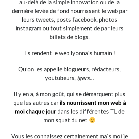
au-delà de la simple innovation ou de la
dernière levée de fond nourrissent le web par
On parle de quoi ?
leurs tweets, posts facebook, photos
A Lyon
instagram ou tout simplement de par leurs
Bon plan du dimanche
billets de blogs.
Coup de coeur
Daddy
Ils rendent le web lyonnais humain !
Engagé
Geek
Qu’on les appelle blogueurs, rédacteurs,
Green
youtubeurs,
igers
…
Humeur
Lectures
Il y en a, à mon goût, qui se démarquent plus
Lyon
Lyon à Livre Ouvert
que les autres car
ils nourrissent mon web à
Mini-monsieur
moi chaque jour
dans les différentes TL de
Non classé
mon squat du net
Parole de Follower
Patchwork
Vous les connaissez certainement mais moi je
Photos