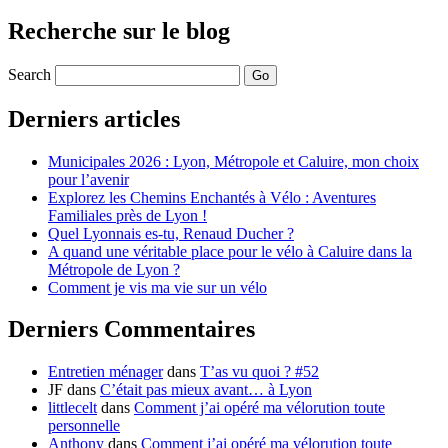
Recherche sur le blog
Search
Derniers articles
Municipales 2026 : Lyon, Métropole et Caluire, mon choix
pour l’avenir
Explorez les Chemins Enchantés à Vélo : Aventures
Familiales près de Lyon !
Quel Lyonnais es-tu, Renaud Ducher ?
A quand une véritable place pour le vélo à Caluire dans la
Métropole de Lyon ?
Comment je vis ma vie sur un vélo
Derniers Commentaires
Entretien ménager
dans
T’as vu quoi ? #52
JF
dans
C’était pas mieux avant… à Lyon
littlecelt
dans
Comment j’ai opéré ma vélorution toute
personnelle
Anthony
dans
Comment j’ai opéré ma vélorution toute