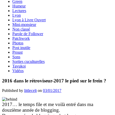
Green
Humeur
Lectures
Lyon
Lyon à Livre Ouvert
Mini-monsieur
Non classé
Parole de Follower
Patchwork
Photos
Post inutile
Proust
Sons
Sorties cuculturelles
Tavukoi
Vidéos
2016 dans le rétroviseur-2017 le pied sur le frein ?
Published by
littlecelt
on
03/01/2017
2017… le temps file et me voilà entré dans ma
douzième année de blogging.