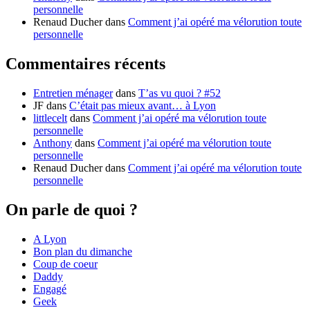
personnelle
Renaud Ducher
dans
Comment j’ai opéré ma vélorution toute
personnelle
Commentaires récents
Entretien ménager
dans
T’as vu quoi ? #52
JF
dans
C’était pas mieux avant… à Lyon
littlecelt
dans
Comment j’ai opéré ma vélorution toute
personnelle
Anthony
dans
Comment j’ai opéré ma vélorution toute
personnelle
Renaud Ducher
dans
Comment j’ai opéré ma vélorution toute
personnelle
On parle de quoi ?
A Lyon
Bon plan du dimanche
Coup de coeur
Daddy
Engagé
Geek