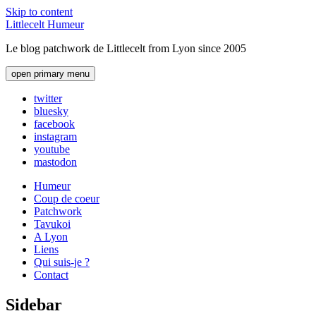
Skip to content
Littlecelt Humeur
Le blog patchwork de Littlecelt from Lyon since 2005
open primary menu
twitter
bluesky
facebook
instagram
youtube
mastodon
Humeur
Coup de coeur
Patchwork
Tavukoi
A Lyon
Liens
Qui suis-je ?
Contact
Sidebar