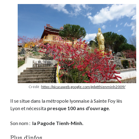
Post inutile
Proust
Sons
Sorties cuculturelles
Tavukoi
Vidéos
Crédit :
https://picasaweb.google.com/gdptthienminh2009/
Il se situe dans la métropole lyonnaise à Sainte Foy lès
Lyon et nécessita
presque 100 ans d’ouvrage
.
Son nom :
la Pagode Tienh-Minh.
Plus d’infos.