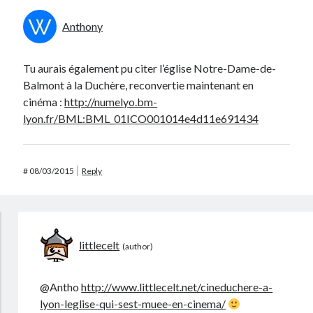
Anthony
Tu aurais également pu citer l’église Notre-Dame-de-
Balmont à la Duchère, reconvertie maintenant en
cinéma :
http://numelyo.bm-
lyon.fr/BML:BML_01ICO001014e4d11e691434
#
08/03/2015
Reply
littlecelt
@Antho
http://www.littlecelt.net/cineduchere-a-
lyon-leglise-qui-sest-muee-en-cinema/