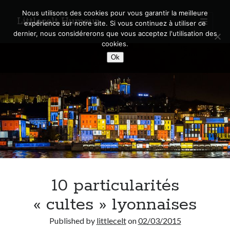
Nous utilisons des cookies pour vous garantir la meilleure
Littlecelt Humeur
open
expérience sur notre site. Si vous continuez à utiliser ce
primary
Sidebar
dernier, nous considérerons que vous acceptez l'utilisation des
menu
cookies.
Recherche sur le blog
Ok
Search
Derniers articles
Municipales 2026 : Lyon, Métropole et Caluire, mon choix pour l’avenir
Explorez les Chemins Enchantés à Vélo : Aventures Familiales près de
Lyon !
10 particularités
Quel Lyonnais es-tu, Renaud Ducher ?
A quand une véritable place pour le vélo à Caluire dans la Métropole de
« cultes » lyonnaises
Lyon ?
Comment je vis ma vie sur un vélo
Published by
littlecelt
on
02/03/2015