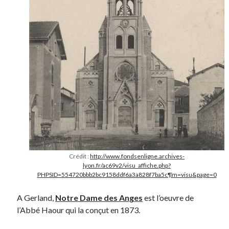
Crédit :
http://www.fondsenligne.archives-
lyon.fr/ac69v2/visu_affiche.php?
PHPSID=554720bbb2bc9158ddf6a3a828f7ba5c¶m=visu&page=0
A Gerland,
Notre Dame des Anges
est l’oeuvre de
l’Abbé Haour qui la conçut en 1873.