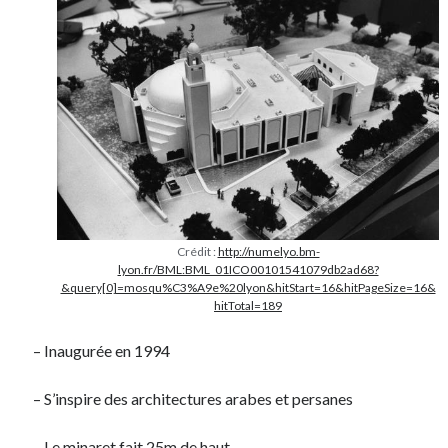
Crédit :
http://numelyo.bm-
lyon.fr/BML:BML_01ICO00101541079db2ad68?
&query[0]=mosqu%C3%A9e%20lyon&hitStart=16&hitPageSize=16&
hitTotal=189
– Inaugurée en 1994
– S’inspire des architectures arabes et persanes
– Le minaret fait 25m de haut