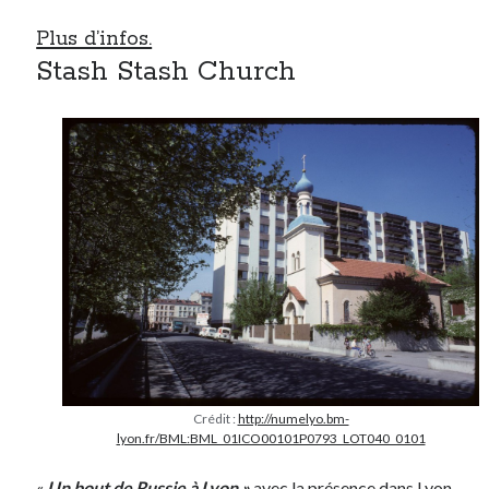
Plus d’infos.
Stash Stash Church
Crédit :
http://numelyo.bm-
lyon.fr/BML:BML_01ICO00101P0793_LOT040_0101
«
Un bout de Russie à Lyon »
avec la présence dans Lyon