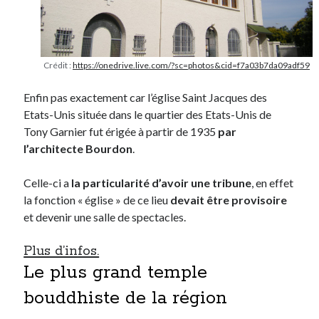
On parle de quoi ?
A Lyon
Crédit :
https://onedrive.live.com/?sc=photos&cid=f7a03b7da09adf59
Bon plan du dimanche
Coup de coeur
Enfin pas exactement car l’église Saint Jacques des
Daddy
Etats-Unis située dans le quartier des Etats-Unis de
Engagé
Tony Garnier fut érigée à partir de 1935
par
Geek
l’architecte Bourdon
.
Green
Humeur
Celle-ci a
la particularité d’avoir une tribune
, en effet
Lectures
la fonction « église » de ce lieu
devait être provisoire
Lyon
et devenir une salle de spectacles.
Lyon à Livre Ouvert
Mini-monsieur
Plus d’infos.
Non classé
Le plus grand temple
Parole de Follower
bouddhiste de la région
Patchwork
Photos