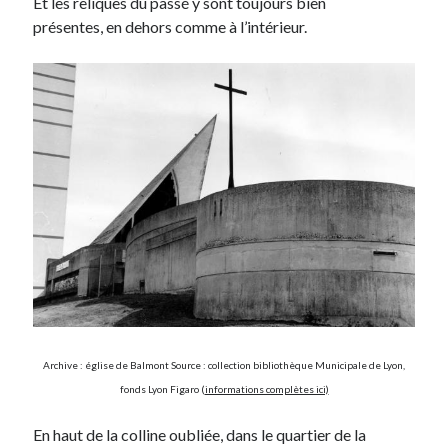
Et les reliques du passé y sont toujours bien
présentes, en dehors comme à l’intérieur.
On parle de quoi ?
A Lyon
Bon plan du dimanche
Coup de coeur
Daddy
Engagé
Geek
Green
Humeur
Lectures
Lyon
Lyon à Livre Ouvert
Mini-monsieur
Archive : église de Balmont Source : collection bibliothèque Municipale de Lyon,
Non classé
fonds Lyon Figaro (
informations complètes ici)
Parole de Follower
Patchwork
En haut de la colline oubliée, dans le quartier de la
Photos