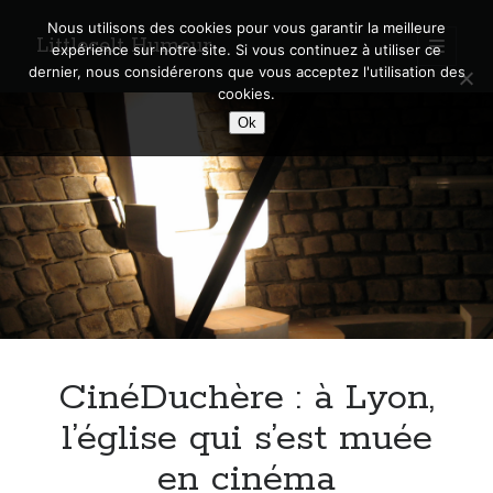
Nous utilisons des cookies pour vous garantir la meilleure
Littlecelt Humeur
open
expérience sur notre site. Si vous continuez à utiliser ce
primary
Sidebar
dernier, nous considérerons que vous acceptez l'utilisation des
menu
cookies.
Recherche sur le blog
Ok
Search
Derniers articles
Municipales 2026 : Lyon, Métropole et Caluire, mon choix pour l’avenir
Explorez les Chemins Enchantés à Vélo : Aventures Familiales près de
Lyon !
CinéDuchère : à Lyon,
Quel Lyonnais es-tu, Renaud Ducher ?
A quand une véritable place pour le vélo à Caluire dans la Métropole de
l’église qui s’est muée
Lyon ?
en cinéma
Comment je vis ma vie sur un vélo