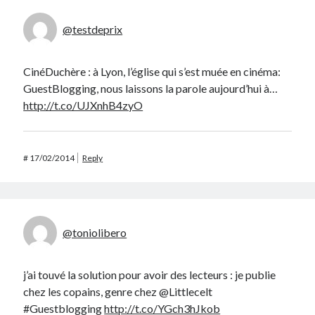
@testdeprix
CinéDuchère : à Lyon, l’église qui s’est muée en cinéma:
GuestBlogging, nous laissons la parole aujourd’hui à…
http://t.co/UJXnhB4zyO
#
17/02/2014
Reply
@toniolibero
j’ai touvé la solution pour avoir des lecteurs : je publie
chez les copains, genre chez @Littlecelt
#Guestblogging
http://t.co/YGch3hJkob