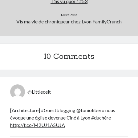
T’as vu quoi ? #53
Next Post
Vis ma vie de chroniqueur chez Lyon FamilyCrunch
10 Comments
@Littlecelt
[Architecture] #Guestblogging @toniolibero nous
évoque une église devenue Ciné à Lyon #duchère
http://t.co/M2UJ1ASUJA