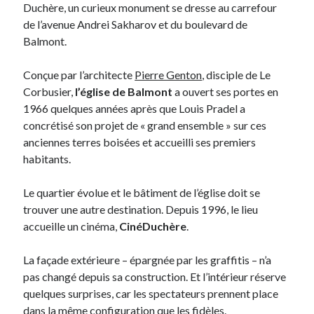
Duchère, un curieux monument se dresse au carrefour
Post inutile
de l’avenue Andrei Sakharov et du boulevard de
Proust
Balmont.
Sons
Sorties cuculturelles
Conçue par l’architecte
Pierre Genton
, disciple de Le
Tavukoi
Corbusier,
l’église de Balmont
a ouvert ses portes en
Vidéos
1966 quelques années après que Louis Pradel a
concrétisé son projet de « grand ensemble » sur ces
anciennes terres boisées et accueilli ses premiers
habitants.
Le quartier évolue et le bâtiment de l’église doit se
trouver une autre destination. Depuis 1996, le lieu
accueille un cinéma,
CinéDuchère
.
La façade extérieure – épargnée par les graffitis – n’a
pas changé depuis sa construction. Et l’intérieur réserve
quelques surprises, car les spectateurs prennent place
dans la même configuration que les fidèles.