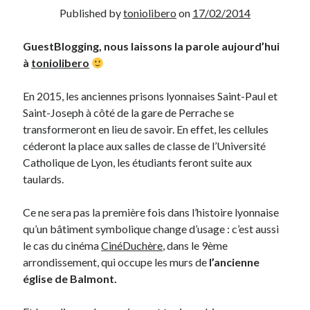
Published by
toniolibero
on
17/02/2014
Derniers Commentaires
GuestBlogging, nous laissons la parole aujourd’hui
Entretien ménager
dans
T’as vu quoi ? #52
à
toniolibero
JF
dans
C’était pas mieux avant… à Lyon
littlecelt
dans
Comment j’ai opéré ma vélorution toute personnelle
En 2015, les anciennes prisons lyonnaises Saint-Paul et
Anthony
dans
Comment j’ai opéré ma vélorution toute personnelle
Saint-Joseph à côté de la gare de Perrache se
Renaud Ducher
dans
Comment j’ai opéré ma vélorution toute
transformeront en lieu de savoir. En effet, les cellules
personnelle
céderont la place aux salles de classe de l’Université
Catholique de Lyon, les étudiants feront suite aux
taulards.
Commentaires récents
Ce ne sera pas la première fois dans l’histoire lyonnaise
Entretien ménager
dans
T’as vu quoi ? #52
qu’un bâtiment symbolique change d’usage : c’est aussi
JF
dans
C’était pas mieux avant… à Lyon
le cas du cinéma
CinéDuchère
, dans le 9ème
littlecelt
dans
Comment j’ai opéré ma vélorution toute personnelle
arrondissement, qui occupe les murs de
l’ancienne
Anthony
dans
Comment j’ai opéré ma vélorution toute personnelle
église de Balmont.
Renaud Ducher
dans
Comment j’ai opéré ma vélorution toute
personnelle