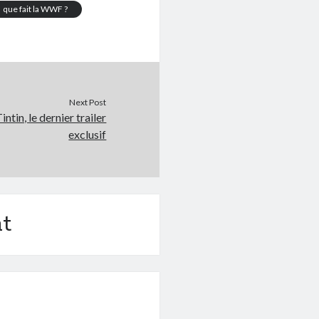
que fait la WWF ?
Next Post
ntin, le dernier trailer
exclusif
t