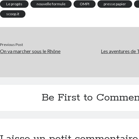
Le progès
nouvelle formule
OMPI
presse papier
scoop.it
Previous Post
On va marcher sous le Rhône
Les aventures de Ti
Be First to Commen
Laisse un petit commentaire