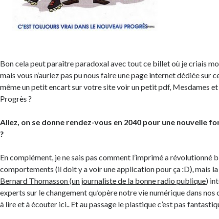
Bon cela peut paraître paradoxal avec tout ce billet où je criais 
mais vous n’auriez pas pu nous faire une page internet dédiée sur
même un petit encart sur votre site voir un petit pdf, Mesdames e
Progrès ?
Allez, on se donne rendez-vous en 2040 pour une nouvelle fo
?
En complément, je ne sais pas comment l’imprimé a révolutionné 
comportements (il doit y a voir une application pour ça :D), mais l
Bernard Thomasson
(
un journaliste de la bonne radio publique
) in
experts sur le changement qu’opère notre vie numérique dans no
à lire et à écouter ici.
. Et au passage le plastique c’est pas fantasti