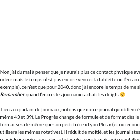
Non j’ai du mal à penser que je n’aurais plus ce contact physique av
odeur mais le temps n’est pas encore venu et la tablette ou l’écran d
exemple), ce n’est que pour 2040, donc j’ai encore le temps de me sh
Remember
quand l’encre des journaux tachait les doigts
Tiens en parlant de journaux, notons que notre journal quotidien ré
même 43 et 39), Le Progrès change de formule et de format dès le
format sera le même que son petit frère « Lyon Plus » (et oui écono
utilisera les mêmes rotatives). Il réduit de moitié, et les journaliste
revoir leur copies avec des articles plus courts mais qui seront ill