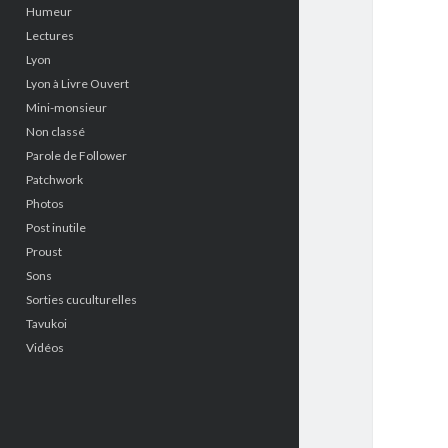
Humeur
Lectures
Lyon
Lyon à Livre Ouvert
Mini-monsieur
Non classé
Parole de Follower
Patchwork
Photos
Post inutile
Proust
Sons
Sorties cuculturelles
Tavukoi
Vidéos