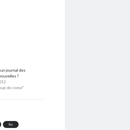
un journal des
ouvelles ?
012
oup de coeur"
fin