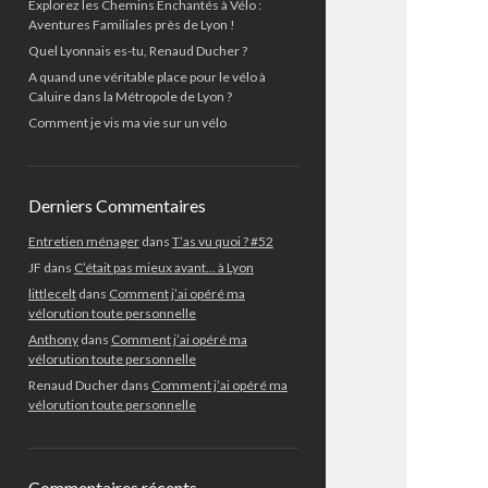
Explorez les Chemins Enchantés à Vélo :
Aventures Familiales près de Lyon !
Quel Lyonnais es-tu, Renaud Ducher ?
A quand une véritable place pour le vélo à
Caluire dans la Métropole de Lyon ?
Comment je vis ma vie sur un vélo
Derniers Commentaires
Entretien ménager
dans
T’as vu quoi ? #52
JF
dans
C’était pas mieux avant… à Lyon
littlecelt
dans
Comment j’ai opéré ma
vélorution toute personnelle
Anthony
dans
Comment j’ai opéré ma
vélorution toute personnelle
Renaud Ducher
dans
Comment j’ai opéré ma
vélorution toute personnelle
Commentaires récents