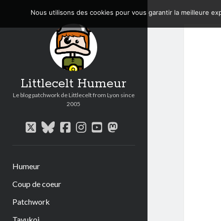
Nous utilisons des cookies pour vous garantir la meilleure exp
Littlecelt Humeur
Le blog patchwork de Littlecelt from Lyon since
2005
twitter
bluesky
facebook
instagram
youtube
mastodon
Humeur
Coup de coeur
Patchwork
Tavukoi