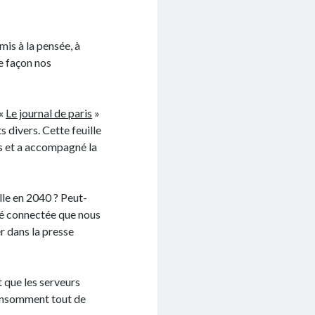
mis à la pensée, à
e façon nos
 «
Le journal de paris
»
ts divers. Cette feuille
es et a accompagné la
elle en 2040 ? Peut-
été connectée que nous
r dans la presse
t que les serveurs
onsomment tout de