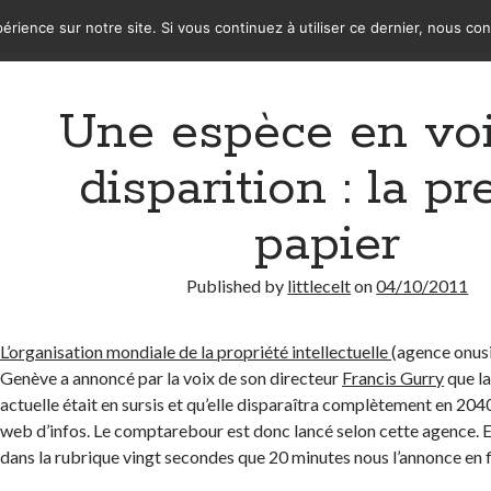
érience sur notre site. Si vous continuez à utiliser ce dernier, nous co
Une espèce en vo
disparition : la pr
papier
Published by
littlecelt
on
04/10/2011
L’organisation mondiale de la propriété intellectuelle
(agence onusi
Genève a annoncé par la voix de son directeur
Francis Gurry
que la
actuelle était en sursis et qu’elle disparaîtra complètement en 2040
web d’infos. Le comptarebour est donc lancé selon cette agence. E
dans la rubrique vingt secondes que 20 minutes nous l’annonce en fi