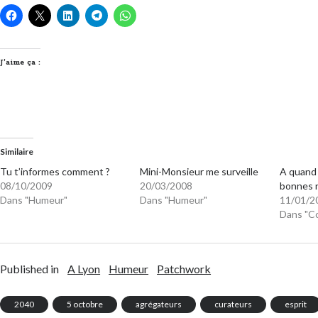
J’aime ça :
Similaire
Tu t’informes comment ?
Mini-Monsieur me surveille
A quand 
08/10/2009
20/03/2008
bonnes n
Dans "Humeur"
Dans "Humeur"
11/01/2
Dans "C
Published in
A Lyon
Humeur
Patchwork
2040
5 octobre
agrégateurs
curateurs
esprit