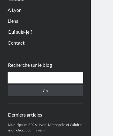
A Lyon
Liens
Qui suis-je ?
Contact
Sidebar
Recherche sur le blog
Search
Derniers articles
Municipales 2026 : Lyon, Métropole et Caluire,
mon choix pour l’avenir