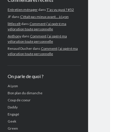
Entretien ménager
dans
T’as vu quoi ? #52
JF
dans
C’était pas mieux avant… à Lyon
littlecelt
dans
Comment j’ai opéré ma
vélorution toute personnelle
Anthony
dans
Comment j’ai opéré ma
vélorution toute personnelle
Renaud Ducher
dans
Comment j’ai opéré ma
vélorution toute personnelle
On parle de quoi ?
A Lyon
Bon plan du dimanche
Coup de coeur
Daddy
Engagé
Geek
Green