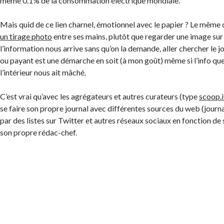
même 0.1% de la consommation électrique mondiale.
Mais quid de ce lien charnel, émotionnel avec le papier ? Le même q
un tirage photo
entre ses mains, plutôt que regarder une image sur 
l’information nous arrive sans qu’on la demande, aller chercher le jou
ou payant est une démarche en soit (à mon goût) même si l’info que
l’intérieur nous ait mâché.
C’est vrai qu’avec les agrégateurs et autres curateurs (type
scoop.i
se faire son propre journal avec différentes sources du web (journ
par des listes sur Twitter et autres réseaux sociaux en fonction de
son propre rédac-chef.