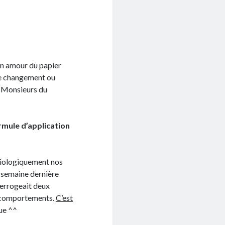
mon amour du papier
 ce changement ou
t Monsieurs du
rmule d’application
biologiquement nos
a semaine dernière
terrogeait deux
s comportements.
C’est
que ^^