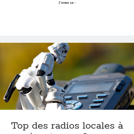
#26
J’aime ça :
Top des radios locales à