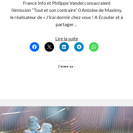
France Info et Philippe Vandel consacraient
Post inutile
l’émission “Tout et son contraire” 0 Antoine de Maximy,
Proust
le réalisateur de « J’irai dormir chez vous ! A Ecouter et à
Sons
partager…
Sorties cuculturelles
Tavukoi
J’irai
Lire la suite
Vidéos
bien
écouter
la
radio
J’aime ça :
chez
lui