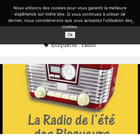
Nous utilisons des cookies pour vous garantir la meilleure
Littlecelt Humeur
open
expérience sur notre site. Si vous continuez à utiliser ce
primary
Sidebar
dernier, nous considérerons que vous acceptez l'utilisation des
menu
cookies.
Recherche sur le blog
Ok
Search
Étiquette :
radio
Derniers articles
Municipales 2026 : Lyon, Métropole et Caluire, mon choix pour l’avenir
Explorez les Chemins Enchantés à Vélo : Aventures Familiales près de
Lyon !
Quel Lyonnais es-tu, Renaud Ducher ?
A quand une véritable place pour le vélo à Caluire dans la Métropole de
Lyon ?
Comment je vis ma vie sur un vélo