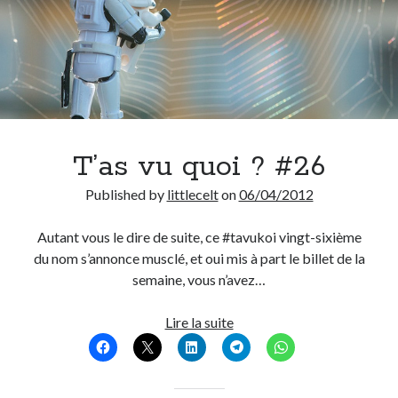
T’as vu quoi ? #26
Published by
littlecelt
on
06/04/2012
Autant vous le dire de suite, ce #tavukoi vingt-sixième
du nom s’annonce musclé, et oui mis à part le billet de la
semaine, vous n’avez…
T’as
Lire la suite
vu
quoi
?