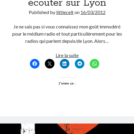
écouter sur Lyon
Published by
littlecelt
on
16/03/2012
Je ne sais pas si vous connaissez mon goût immodéré
pour le médium radio et tout particulièrement pour les
radios qui parlent depuis/de Lyon. Alors…
Top
Lire la suite
des
radios
locales
à
J’aime ça :
écouter
sur
Lyon