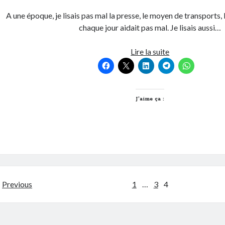
A une époque, je lisais pas mal la presse, le moyen de transports, le
chaque jour aidait pas mal. Je lisais aussi…
Tu
Lire la suite
t’informes
comment
?
J’aime ça :
Pagination
Previous
1
…
3
4
des
publications