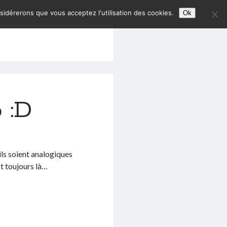
nsidérerons que vous acceptez l'utilisation des cookies.
Ok
 :D
ils soient analogiques
t toujours là…