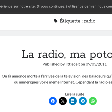
érience sur notre site. Si vous continuez à utiliser ce dernier, nous co
Étiquette :
radio
La radio, ma poto
Published by
littlecelt
on
09/03/2011
On l’a annoncé morte à l’arrivée de la télévision, des baladeurs qu’
ou numériques voire même Internet. Cependant la radio es
La
Lire la suite
radio,
ma
poto