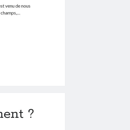
est venu de nous
les champs,…
ment ?