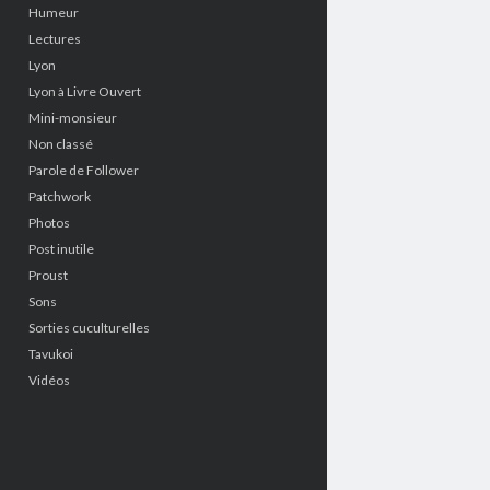
Humeur
Lectures
Lyon
Lyon à Livre Ouvert
Mini-monsieur
Non classé
Parole de Follower
Patchwork
Photos
Post inutile
Proust
Sons
Sorties cuculturelles
Tavukoi
Vidéos