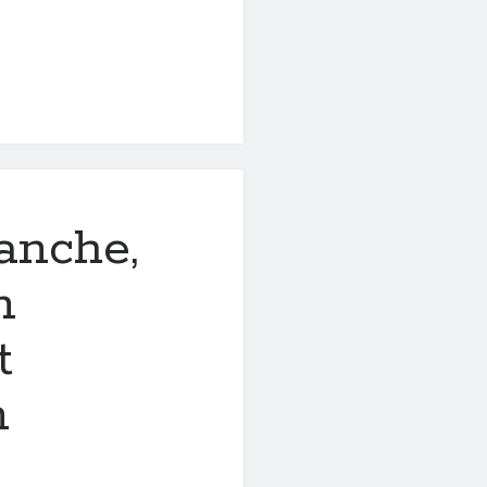
anche,
n
t
n