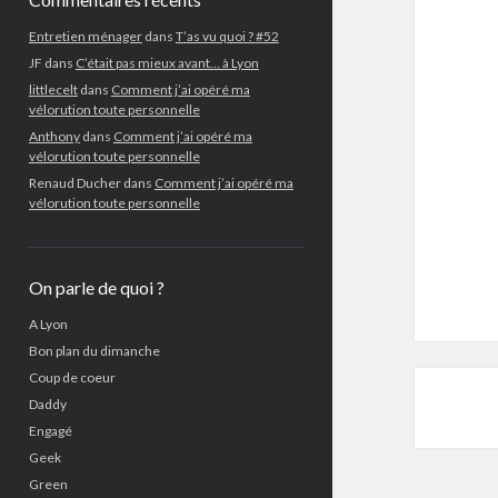
Entretien ménager
dans
T’as vu quoi ? #52
JF
dans
C’était pas mieux avant… à Lyon
littlecelt
dans
Comment j’ai opéré ma
vélorution toute personnelle
Anthony
dans
Comment j’ai opéré ma
vélorution toute personnelle
Renaud Ducher
dans
Comment j’ai opéré ma
vélorution toute personnelle
On parle de quoi ?
A Lyon
Bon plan du dimanche
Coup de coeur
Daddy
Engagé
Geek
Green