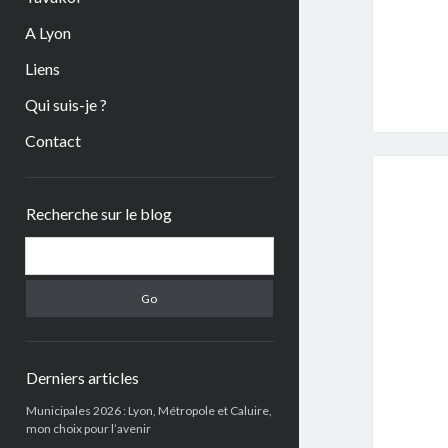
A Lyon
Liens
Qui suis-je ?
Contact
Sidebar
Recherche sur le blog
Search
Derniers articles
Municipales 2026 : Lyon, Métropole et Caluire,
mon choix pour l’avenir