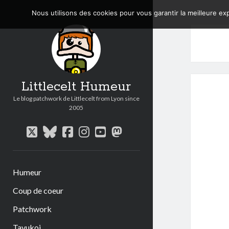
Nous utilisons des cookies pour vous garantir la meilleure exp
Littlecelt Humeur
Le blog patchwork de Littlecelt from Lyon since
2005
twitter
bluesky
facebook
instagram
youtube
mastodon
Humeur
Coup de coeur
Patchwork
Tavukoi