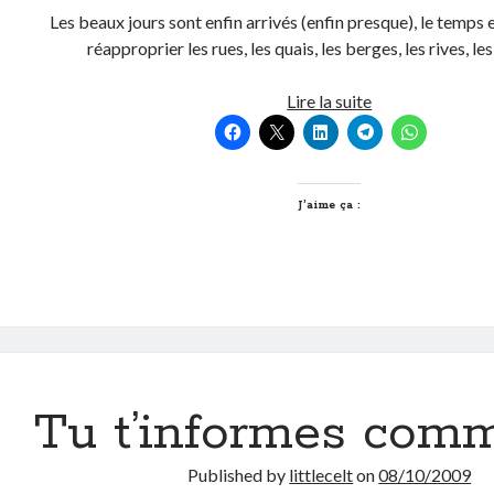
Les beaux jours sont enfin arrivés (enfin presque), le temps 
réapproprier les rues, les quais, les berges, les rives, 
Le
Lire la suite
bon
plan
du
dimanche,
J’aime ça :
Visiter
Lyon
en
construction
et
déconstruction
Tu t’informes com
Published by
littlecelt
on
08/10/2009