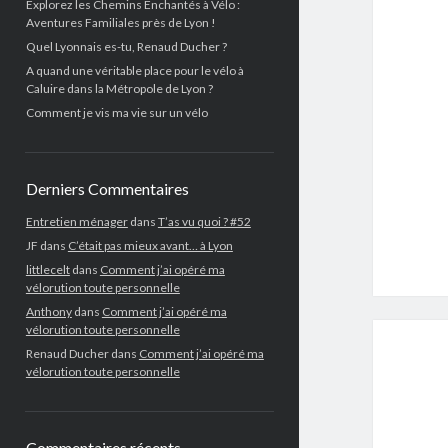
Explorez les Chemins Enchantés à Vélo :
Aventures Familiales près de Lyon !
Quel Lyonnais es-tu, Renaud Ducher ?
A quand une véritable place pour le vélo à
Caluire dans la Métropole de Lyon ?
Comment je vis ma vie sur un vélo
Derniers Commentaires
Entretien ménager
dans
T’as vu quoi ? #52
JF
dans
C’était pas mieux avant… à Lyon
littlecelt
dans
Comment j’ai opéré ma
vélorution toute personnelle
Anthony
dans
Comment j’ai opéré ma
vélorution toute personnelle
Renaud Ducher
dans
Comment j’ai opéré ma
vélorution toute personnelle
Commentaires récents