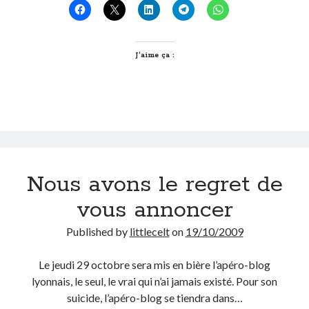
vot’
bon
Derniers Commentaires
coeur
!
J’aime ça :
Entretien ménager
dans
T’as vu quoi ? #52
JF
dans
C’était pas mieux avant… à Lyon
littlecelt
dans
Comment j’ai opéré ma vélorution toute personnelle
Anthony
dans
Comment j’ai opéré ma vélorution toute personnelle
Renaud Ducher
dans
Comment j’ai opéré ma vélorution toute
personnelle
Nous avons le regret de
Commentaires récents
vous annoncer
Entretien ménager
dans
T’as vu quoi ? #52
Published by
littlecelt
on
19/10/2009
JF
dans
C’était pas mieux avant… à Lyon
littlecelt
dans
Comment j’ai opéré ma vélorution toute personnelle
Le jeudi 29 octobre sera mis en bière l’apéro-blog
Anthony
dans
Comment j’ai opéré ma vélorution toute personnelle
lyonnais, le seul, le vrai qui n’ai jamais existé. Pour son
Renaud Ducher
dans
Comment j’ai opéré ma vélorution toute
personnelle
suicide, l’apéro-blog se tiendra dans…