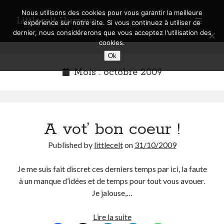
Nous utilisons des cookies pour vous garantir la meilleure
Littlecelt Humeur
open
expérience sur notre site. Si vous continuez à utiliser ce
primary
Sidebar
dernier, nous considérerons que vous acceptez l'utilisation des
menu
cookies.
Recherche sur le blog
Ok
Search
Mois :
octobre 2009
A vot’ bon coeur !
Derniers articles
Published by
littlecelt
on
31/10/2009
Municipales 2026 : Lyon, Métropole et Caluire, mon choix pour l’avenir
Explorez les Chemins Enchantés à Vélo : Aventures Familiales près de
Je me suis fait discret ces derniers temps par ici, la faute
Lyon !
à un manque d’idées et de temps pour tout vous avouer.
Quel Lyonnais es-tu, Renaud Ducher ?
Je jalouse,…
A quand une véritable place pour le vélo à Caluire dans la Métropole de
Lyon ?
Comment je vis ma vie sur un vélo
A
Lire la suite