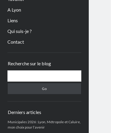
A Lyon
Liens
Qui suis-je ?
Contact
Sidebar
Recherche sur le blog
Search
Derniers articles
Municipales 2026 : Lyon, Métropole et Caluire,
mon choix pour l’avenir