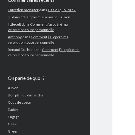
Entretien ménager
dans
T’as vu quoi ? #52
JF
dans
C’était pas mieux avant… à Lyon
littlecelt
dans
Comment j’ai opéré ma
vélorution toute personnelle
Anthony
dans
Comment j’ai opéré ma
vélorution toute personnelle
Renaud Ducher
dans
Comment j’ai opéré ma
vélorution toute personnelle
On parle de quoi ?
A Lyon
Bon plan du dimanche
Coup de coeur
Daddy
Engagé
Geek
Green