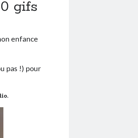
0 gifs
on enfance
u pas !) pour
io.