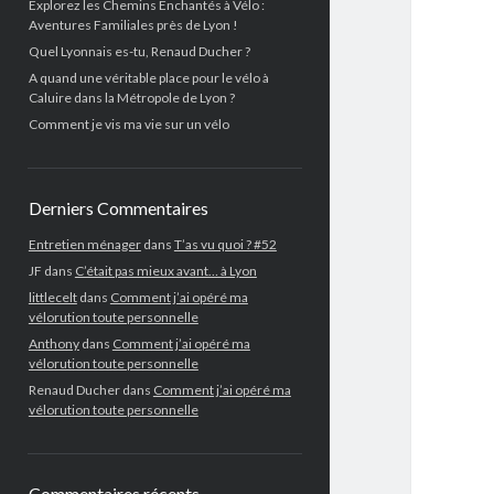
Explorez les Chemins Enchantés à Vélo :
Aventures Familiales près de Lyon !
Quel Lyonnais es-tu, Renaud Ducher ?
A quand une véritable place pour le vélo à
Caluire dans la Métropole de Lyon ?
Comment je vis ma vie sur un vélo
Derniers Commentaires
Entretien ménager
dans
T’as vu quoi ? #52
JF
dans
C’était pas mieux avant… à Lyon
littlecelt
dans
Comment j’ai opéré ma
vélorution toute personnelle
Anthony
dans
Comment j’ai opéré ma
vélorution toute personnelle
Renaud Ducher
dans
Comment j’ai opéré ma
vélorution toute personnelle
Commentaires récents