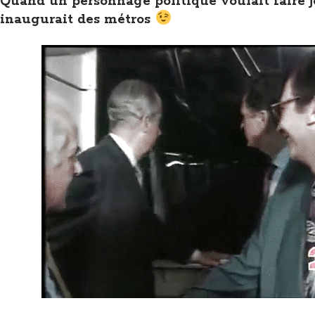
Quand un personnage politique voulait faire j
inaugurait des métros