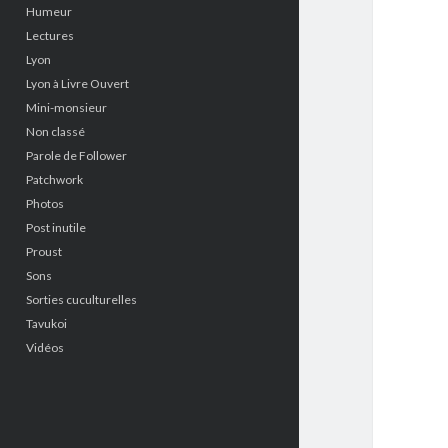
Humeur
Lectures
Lyon
Lyon à Livre Ouvert
Mini-monsieur
Non classé
Parole de Follower
Patchwork
Photos
Post inutile
Proust
Sons
Sorties cuculturelles
Tavukoi
Vidéos