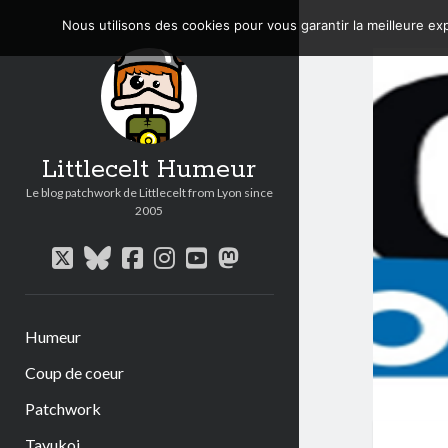
Nous utilisons des cookies pour vous garantir la meilleure exp
Littlecelt Humeur
Le blog patchwork de Littlecelt from Lyon since
2005
twitter
bluesky
facebook
instagram
youtube
mastodon
Humeur
Coup de coeur
Patchwork
Tavukoi