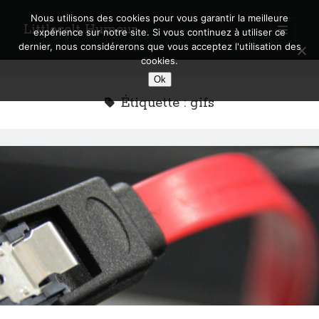
Nous utilisons des cookies pour vous garantir la meilleure
Littlecelt Humeur
open
expérience sur notre site. Si vous continuez à utiliser ce
primary
Sidebar
dernier, nous considérerons que vous acceptez l'utilisation des
menu
cookies.
Recherche sur le blog
Ok
Search
Étiquette :
gifs
Derniers articles
Municipales 2026 : Lyon, Métropole et Caluire, mon choix pour l’avenir
Explorez les Chemins Enchantés à Vélo : Aventures Familiales près de
Lyon !
Quel Lyonnais es-tu, Renaud Ducher ?
A quand une véritable place pour le vélo à Caluire dans la Métropole de
Lyon ?
Comment je vis ma vie sur un vélo