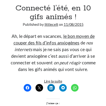
Connecté l’été, en 10
Derniers Commentaires
gifs animés !
Entretien ménager
dans
T’as vu quoi ? #52
Published by
littlecelt
on
11/08/2015
JF
dans
C’était pas mieux avant… à Lyon
littlecelt
dans
Comment j’ai opéré ma vélorution toute personnelle
Ah, le départ en vacances,
le bon moyen de
Anthony
dans
Comment j’ai opéré ma vélorution toute personnelle
couper des fils d’infos anxiogènes
de
nos
Renaud Ducher
dans
Comment j’ai opéré ma vélorution toute
personnelle
internets
mais je ne sais pas vous ce qui
devient anxiogène c’est aussi d’arriver à se
connecter et souvent
on peut réagir
comme
Commentaires récents
dans les gifs animés qui vont suivre.
Entretien ménager
dans
T’as vu quoi ? #52
JF
dans
C’était pas mieux avant… à Lyon
Connecté
Lire la suite
littlecelt
dans
Comment j’ai opéré ma vélorution toute personnelle
l’été,
Anthony
dans
Comment j’ai opéré ma vélorution toute personnelle
en
Renaud Ducher
dans
Comment j’ai opéré ma vélorution toute
10
personnelle
gifs
J’aime ça :