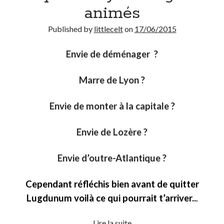
animés
Post inutile
Proust
Published by
littlecelt
on
17/06/2015
Sons
Sorties cuculturelles
Envie de déménager ?
Tavukoi
Vidéos
Marre de Lyon ?
Envie de monter à la capitale ?
Envie de Lozère ?
Envie d’outre-Atlantique ?
Cependant réfléchis bien avant de quitter
Lugdunum voilà ce qui pourrait t’arriver..
.
10
Lire la suite