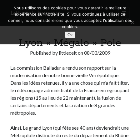
Nous utilisons des cookies pour vous garantir la meilleure
Littlecelt Humeur
open
expérience sur notre site. Si vous continuez à utiliser ce
primary
Sidebar
dernier, nous considérerons que vous acceptez l'utilisation des
menu
cookies.
Recherche sur le blog
Ok
Lyon « Mégalo » Pole
Search
Published by
littlecelt
on
08/03/2009
L
a commission Balladur
a rendu son rapport sur la
modernisation de notre bonne vieille Ve république.
Derniers articles
Dans les idées retenues, il y a une chose qui m’a fait tilter,
le rédécoupage administratif de la France en regroupant
Municipales 2026 : Lyon, Métropole et Caluire, mon choix pour l’avenir
les régions (
15 au lieu de 22
maintenant), la fusion de
Explorez les Chemins Enchantés à Vélo : Aventures Familiales près de
certains départements et la création de 8 grandes
Lyon !
métropoles.
Quel Lyonnais es-tu, Renaud Ducher ?
A quand une véritable place pour le vélo à Caluire dans la Métropole de
Lyon ?
A
insi, Le
grand Lyon
(qui fête ses 40 ans) deviendrait une
Comment je vis ma vie sur un vélo
Métroplole distincte du reste du département du Rhône