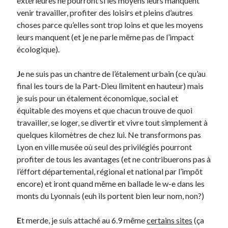
extérieures ne pourront si les moyens leurs manquent
Post inutile
venir travailler, profiter des loisirs et pleins d’autres
Proust
choses parce qu’elles sont trop loins et que les moyens
Sons
leurs manquent (et je ne parle même pas de l’impact
Sorties cuculturelles
écologique).
Tavukoi
Vidéos
J
e ne suis pas un chantre de l’étalement urbain (ce qu’au
final les tours de la Part-Dieu limitent en hauteur) mais
je suis pour un étalement économique, social et
équitable des moyens et que chacun trouve de quoi
travailler, se loger, se divertir et vivre tout simplement à
quelques kilomètres de chez lui. Ne transformons pas
Lyon en ville musée où seul des privilégiés pourront
profiter de tous les avantages (et ne contribuerons pas à
l’éffort départemental, régional et national par l’impôt
encore) et iront quand même en ballade le w-e dans les
monts du Lyonnais (euh ils portent bien leur nom, non?)
E
t merde, je suis attaché au 6.9 même
certains sites
(ça