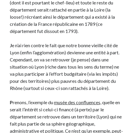
(dont il est pourtant le chef-lieu) et toute le reste du
département serait rattaché en partie à la Loire (la
Derniers Commentaires
loose!) récréant ainsi le département qui a existé à la
création de la France républicaine en 1789 (ce
Entretien ménager
dans
T’as vu quoi ? #52
département fut dissout en 1793).
JF
dans
C’était pas mieux avant… à Lyon
littlecelt
dans
Comment j’ai opéré ma vélorution toute personnelle
J
e n’ai rien contre le fait que notre bonne vieille cité de
Anthony
dans
Comment j’ai opéré ma vélorution toute personnelle
Lyon (enfin l’agglomération) devienne une entité à part.
Renaud Ducher
dans
Comment j’ai opéré ma vélorution toute
Cependant, on va se retrouver (je pense) dans une
personnelle
situation où Lyon (riche dans tous les sens du terme) ne
va plus participer à l’effort budgétaire (via les impôts)
pour des territoires) plus pauvres du département du
Commentaires récents
Rhône (surtout si ceux-ci son rattachés à la Loire).
Entretien ménager
dans
T’as vu quoi ? #52
JF
dans
C’était pas mieux avant… à Lyon
P
renons, l’exemple du
musée des confluences,
quelle en
littlecelt
dans
Comment j’ai opéré ma vélorution toute personnelle
serait l’intérêt si celui-ci financé (à perte) par le
Anthony
dans
Comment j’ai opéré ma vélorution toute personnelle
département se retrouve dans un territoire (Lyon) qui ne
Renaud Ducher
dans
Comment j’ai opéré ma vélorution toute
fait plus partie de sa sphère géographique,
personnelle
administrative et politique. Ce n’est qu’un exemple, peut-