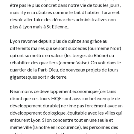
être pas le plus concret dans notre vie de tous les jours,
mais il y en a d’autres comme le fait d’habiter Tarare et
On parle de quoi ?
devoir aller faire des démarches administratives non
A Lyon
plus à Lyon mais à St Etienne…
Bon plan du dimanche
Coup de coeur
L
yon rayonne depuis plus de quinze ans grâce au
Daddy
différents maires qui se sont succédés (oui même Noir)
Engagé
qui ont su mettre en valeur (les berges du Rhône) ou
Geek
réhabilter des quartiers (comme Vaise). On voit dans le
Green
quartier de la Part-Dieu, de
nouveaux projets de tours
Humeur
gigantesques sortir de terre.
Lectures
Lyon
N
éanmoins ce développement économique (certains
Lyon à Livre Ouvert
diront que ces tours HQE sont aussi un bel exemple de
Mini-monsieur
développement durable) ne rime pas forcément avec un
Non classé
développement écologique, équitable avec les villes qui
Parole de Follower
entourent Lyon. Si on concentre tout en une seule et
Patchwork
même ville (la notre en l’occurence), les personnes des
Photos