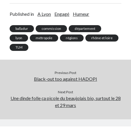
Published in
A Lyon
Engagé
Humeur
balladur
commission
département
lyon
métropole
régions
rhône et loire
TLM
Previous Post
Black-out too against HADOPI
Next Post
Une dinde folle ça picole du beaujolais bio, surtout le 28
et 29 mars