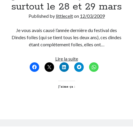
surtout le 28 et 29 mars
Published by
littlecelt
on
12/03/2009
Je vous avais causé l’année dernière du festival des
Dindes folles (qui se tient tous les deux ans), ces dindes
étant complètement folles, elles ont…
Une
Lire la suite
dinde
folle
ça
picole
J’aime ça :
du
beaujolais
bio,
surtout
le
28