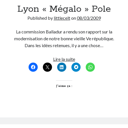
et
Lyon « Mégalo » Pole
29
mars
Published by
littlecelt
on
08/03/2009
La commission Balladur a rendu son rapport sur la
modernisation de notre bonne vieille Ve république.
Dans les idées retenues, il y a une chose…
Lyon
Lire la suite
« Mégalo »
Pole
J’aime ça :