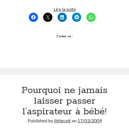
Laissez
Lire la suite
On parle de quoi ?
l’enfance
en
A Lyon
paix!
Bon plan du dimanche
J’aime ça :
Coup de coeur
Daddy
Engagé
Geek
Green
Humeur
Lectures
Pourquoi ne jamais
Lyon
Lyon à Livre Ouvert
laisser passer
Mini-monsieur
Non classé
l’aspirateur à bébé!
Parole de Follower
Published by
littlecelt
on
17/03/2009
Patchwork
Photos