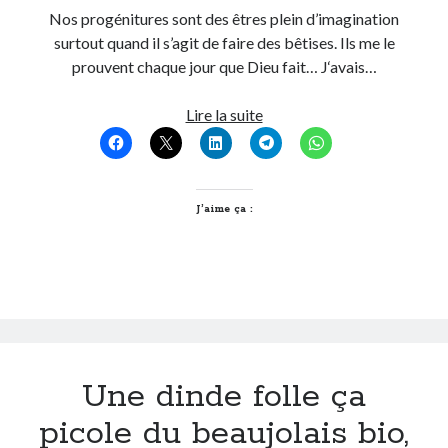
Nos progénitures sont des êtres plein d’imagination
Post inutile
surtout quand il s’agit de faire des bêtises. Ils me le
Proust
prouvent chaque jour que Dieu fait… J‘avais…
Sons
Sorties cuculturelles
Pourquoi
Lire la suite
Tavukoi
ne
Vidéos
jamais
laisser
passer
J’aime ça :
l’aspirateur
à
bébé!
Une dinde folle ça
picole du beaujolais bio,