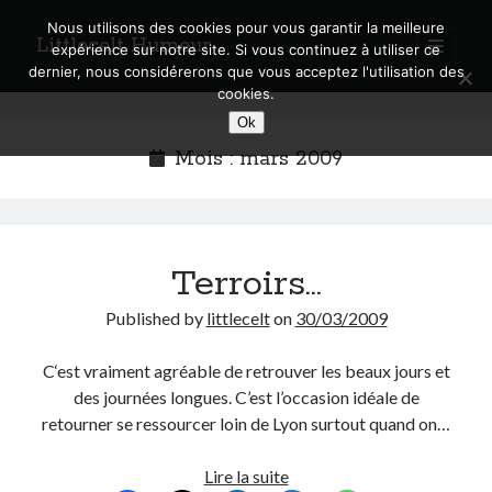
Nous utilisons des cookies pour vous garantir la meilleure
Littlecelt Humeur
open
expérience sur notre site. Si vous continuez à utiliser ce
primary
Sidebar
dernier, nous considérerons que vous acceptez l'utilisation des
menu
cookies.
Recherche sur le blog
Ok
Search
Mois :
mars 2009
Terroirs…
Derniers articles
Published by
littlecelt
on
30/03/2009
Municipales 2026 : Lyon, Métropole et Caluire, mon choix pour l’avenir
Explorez les Chemins Enchantés à Vélo : Aventures Familiales près de
C‘est vraiment agréable de retrouver les beaux jours et
Lyon !
des journées longues. C’est l’occasion idéale de
Quel Lyonnais es-tu, Renaud Ducher ?
retourner se ressourcer loin de Lyon surtout quand on…
A quand une véritable place pour le vélo à Caluire dans la Métropole de
Lyon ?
Comment je vis ma vie sur un vélo
Terroirs…
Lire la suite