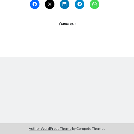
« Mégalo »
Pole
Derniers Commentaires
J’aime ça :
Entretien ménager
dans
T’as vu quoi ? #52
JF
dans
C’était pas mieux avant… à Lyon
littlecelt
dans
Comment j’ai opéré ma vélorution toute personnelle
Anthony
dans
Comment j’ai opéré ma vélorution toute personnelle
Renaud Ducher
dans
Comment j’ai opéré ma vélorution toute
personnelle
Commentaires récents
Entretien ménager
dans
T’as vu quoi ? #52
JF
dans
C’était pas mieux avant… à Lyon
littlecelt
dans
Comment j’ai opéré ma vélorution toute personnelle
Anthony
dans
Comment j’ai opéré ma vélorution toute personnelle
Renaud Ducher
dans
Comment j’ai opéré ma vélorution toute
personnelle
Author WordPress Theme
by Compete Themes