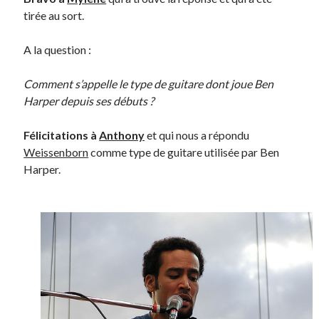
tirée au sort.
Post inutile
Proust
A la question :
Sons
Sorties cuculturelles
Comment s’appelle le type de guitare dont joue Ben
Tavukoi
Harper depuis ses débuts ?
Vidéos
Félicitations à
Anthony
et qui nous a répondu
Weissenborn
comme type de guitare utilisée par Ben
Harper.