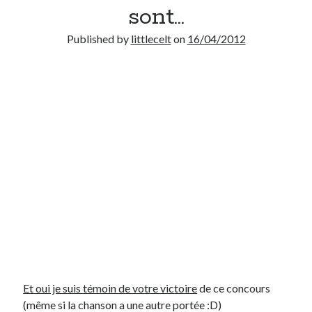
sont…
Derniers Commentaires
Published by
littlecelt
on
16/04/2012
Entretien ménager
dans
T’as vu quoi ? #52
JF
dans
C’était pas mieux avant… à Lyon
littlecelt
dans
Comment j’ai opéré ma vélorution toute personnelle
Anthony
dans
Comment j’ai opéré ma vélorution toute personnelle
Renaud Ducher
dans
Comment j’ai opéré ma vélorution toute
personnelle
Commentaires récents
Entretien ménager
dans
T’as vu quoi ? #52
JF
dans
C’était pas mieux avant… à Lyon
littlecelt
dans
Comment j’ai opéré ma vélorution toute personnelle
Anthony
dans
Comment j’ai opéré ma vélorution toute personnelle
Renaud Ducher
dans
Comment j’ai opéré ma vélorution toute
Et oui je suis témoin de votre victoire
de ce concours
personnelle
(même si la chanson a une autre portée :D)