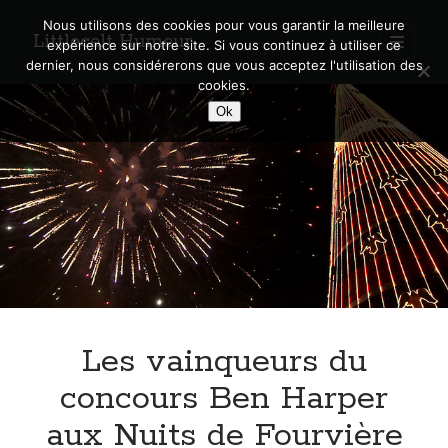
Nous utilisons des cookies pour vous garantir la meilleure
Littlecelt Humeur
open
expérience sur notre site. Si vous continuez à utiliser ce
primary
Sidebar
dernier, nous considérerons que vous acceptez l'utilisation des
menu
cookies.
Recherche sur le blog
Ok
Search
Derniers articles
Municipales 2026 : Lyon, Métropole et Caluire, mon choix pour l’avenir
Explorez les Chemins Enchantés à Vélo : Aventures Familiales près de
Lyon !
Les vainqueurs du
Quel Lyonnais es-tu, Renaud Ducher ?
A quand une véritable place pour le vélo à Caluire dans la Métropole de
concours Ben Harper
Lyon ?
aux Nuits de Fourvière
Comment je vis ma vie sur un vélo