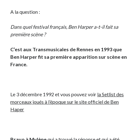
A la question :
On parle de quoi ?
Dans quel festival français, Ben Harper a-t-il fait sa
A Lyon
première scène ?
Bon plan du dimanche
Coup de coeur
C’est aux Transmusicales de Rennes en 1993 que
Daddy
Ben Harper fit sa première apparition sur scène en
Engagé
France.
Geek
Green
Humeur
Lectures
Le 3 décembre 1992 et vous pouvez voir
la Setlist des
Lyon
morceaux joués à l’époque sur le site officiel de Ben
Lyon à Livre Ouvert
Haper
Mini-monsieur
Non classé
Parole de Follower
Patchwork
Bravo à
Mylène
qui a trouvé la réponse et qui a été
Photos