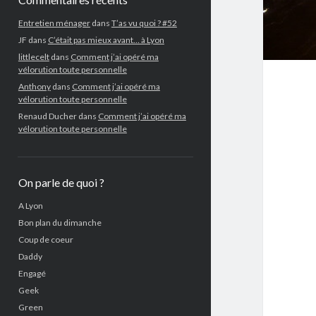
Entretien ménager
dans
T’as vu quoi ? #52
JF
dans
C’était pas mieux avant… à Lyon
littlecelt
dans
Comment j’ai opéré ma
vélorution toute personnelle
Anthony
dans
Comment j’ai opéré ma
vélorution toute personnelle
Renaud Ducher
dans
Comment j’ai opéré ma
vélorution toute personnelle
On parle de quoi ?
A Lyon
Bon plan du dimanche
Coup de coeur
Daddy
Engagé
Geek
Green