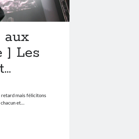
 aux
 ] Les
t…
retard mais félicitons
s chacun et…