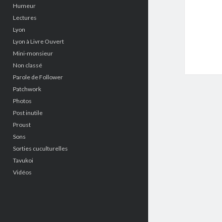
Humeur
Lectures
Lyon
Lyon à Livre Ouvert
Mini-monsieur
Non classé
Parole de Follower
Patchwork
Photos
Post inutile
Proust
Sons
Sorties cuculturelles
Tavukoi
Vidéos