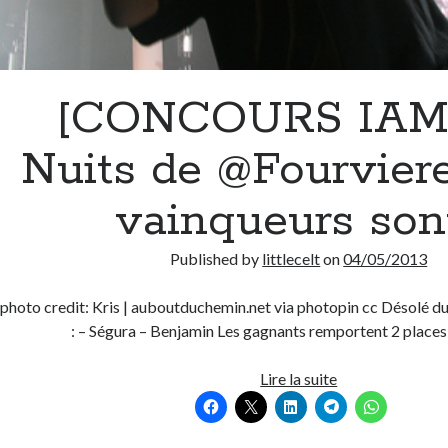
[CONCOURS IAM
Nuits de @Fourviere
vainqueurs son
Published by
littlecelt
on
04/05/2013
photo credit: Kris | auboutduchemin.net via photopin cc Désolé du 
: – Ségura – Benjamin Les gagnants remportent 2 place
[CONCOURS
Lire la suite
IAM
aux