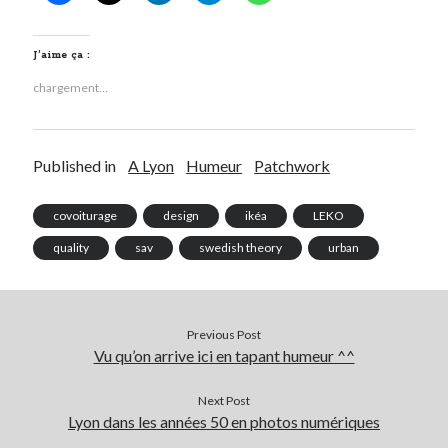
J’aime ça :
chargement…
Published in
A Lyon
Humeur
Patchwork
covoiturage
design
ikéa
LEKO
quality
sav
swedish theory
urban
Previous Post
Vu qu’on arrive ici en tapant humeur ^^
Next Post
Lyon dans les années 50 en photos numériques