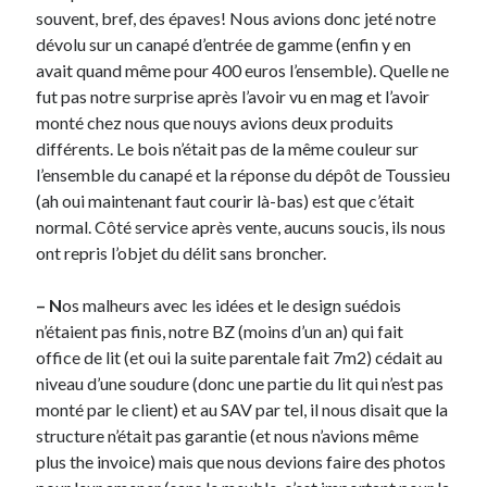
souvent, bref, des épaves! Nous avions donc jeté notre
dévolu sur un canapé d’entrée de gamme (enfin y en
On parle de quoi ?
avait quand même pour 400 euros l’ensemble). Quelle ne
A Lyon
fut pas notre surprise après l’avoir vu en mag et l’avoir
Bon plan du dimanche
monté chez nous que nouys avions deux produits
Coup de coeur
différents. Le bois n’était pas de la même couleur sur
Daddy
l’ensemble du canapé et la réponse du dépôt de Toussieu
Engagé
(ah oui maintenant faut courir là-bas) est que c’était
Geek
normal. Côté service après vente, aucuns soucis, ils nous
Green
ont repris l’objet du délit sans broncher.
Humeur
Lectures
– N
os malheurs avec les idées et le design suédois
Lyon
n’étaient pas finis, notre BZ (moins d’un an) qui fait
Lyon à Livre Ouvert
office de lit (et oui la suite parentale fait 7m2) cédait au
Mini-monsieur
niveau d’une soudure (donc une partie du lit qui n’est pas
Non classé
monté par le client) et au SAV par tel, il nous disait que la
Parole de Follower
structure n’était pas garantie (et nous n’avions même
Patchwork
plus the invoice) mais que nous devions faire des photos
Photos