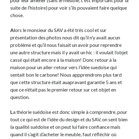
pour leur amener (sans le meuble, c’est important pour la
Post inutile
suite de l’histoire) pour voir s’ils pouvaient faire quelque
Proust
chose.
Sons
Sorties cuculturelles
A
lors le monsieur du SAV a été très cool et sur
Tavukoi
présentation des photos nous dit qu’il n’y avait aucun
Vidéos
problème et qu’il nous faisait un avoir pour reprendre
une autre structure mais il y avait un hic : il voulait l’objet
cassé qui était encore à la maison! Donc retour à la
maison pour un aller-retour vers l’idée suedoise qui
sentait bon le carbone! Nous appprendrons plus tard
que cette structure était auapravant garantie 5 ans et
que ce n’était pas le premier retour sur cet objet en
question.
L
a théorie suédoise est donc simple à comprendre, pour
tout ce qui est de l’idée du design et du SAV, on sent bien
la qualité suédoise et on peut lui faire confiance mais
quand il s’agit d’acheter le meuble, faut réfléchir où