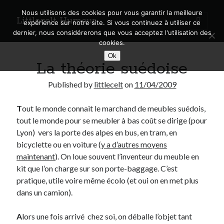
Nous utilisons des cookies pour vous garantir la meilleure
Littlecelt Humeur
open
expérience sur notre site. Si vous continuez à utiliser ce
primary
Sidebar
dernier, nous considérerons que vous acceptez l'utilisation des
menu
cookies.
Recherche sur le blog
Ok
La théorie suédoise
Search
Published by
littlecelt
on
11/04/2009
T
out le monde connait le marchand de meubles suédois,
tout le monde pour se meubler à bas coût se dirige (pour
Derniers articles
Lyon) vers la porte des alpes en bus, en tram, en
bicyclette ou en voiture (
y a d’autres moyens
Municipales 2026 : Lyon, Métropole et Caluire, mon choix pour l’avenir
maintenant
). On loue souvent l’inventeur du meuble en
Explorez les Chemins Enchantés à Vélo : Aventures Familiales près de
kit que l’on charge sur son porte-baggage. C’est
Lyon !
pratique, utile voire même écolo (et oui on en met plus
Quel Lyonnais es-tu, Renaud Ducher ?
dans un camion).
A quand une véritable place pour le vélo à Caluire dans la Métropole de
Lyon ?
Comment je vis ma vie sur un vélo
A
lors une fois arrivé chez soi, on déballe l’objet tant