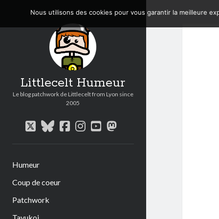
Nous utilisons des cookies pour vous garantir la meilleure exp
Littlecelt Humeur
Le blog patchwork de Littlecelt from Lyon since
2005
twitter
bluesky
facebook
instagram
youtube
mastodon
Humeur
Coup de coeur
Patchwork
Tavukoi