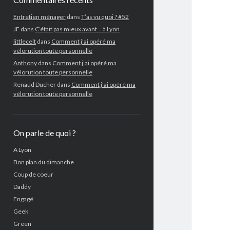
Entretien ménager
dans
T’as vu quoi ? #52
JF
dans
C’était pas mieux avant… à Lyon
littlecelt
dans
Comment j’ai opéré ma
vélorution toute personnelle
Anthony
dans
Comment j’ai opéré ma
vélorution toute personnelle
Renaud Ducher
dans
Comment j’ai opéré ma
vélorution toute personnelle
On parle de quoi ?
A Lyon
Bon plan du dimanche
Coup de coeur
Daddy
Engagé
Geek
Green