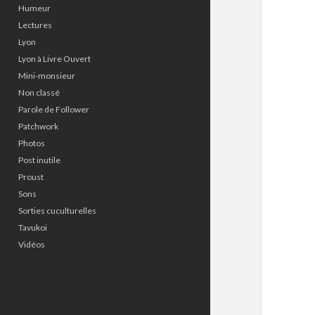
Humeur
Lectures
Lyon
Lyon à Livre Ouvert
Mini-monsieur
Non classé
Parole de Follower
Patchwork
Photos
Post inutile
Proust
Sons
Sorties cuculturelles
Tavukoi
Vidéos