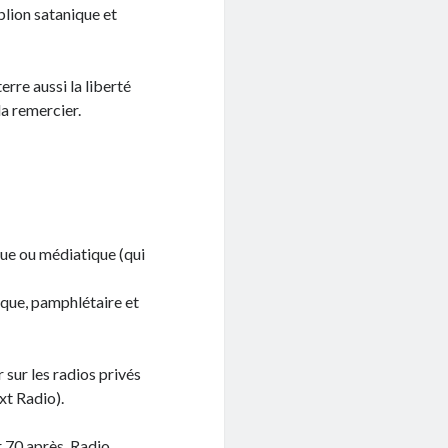
blion satanique et
erre aussi la liberté
la remercier.
que ou médiatique (qui
ique, pamphlétaire et
r sur les radios privés
xt Radio).
r 70 après, Radio