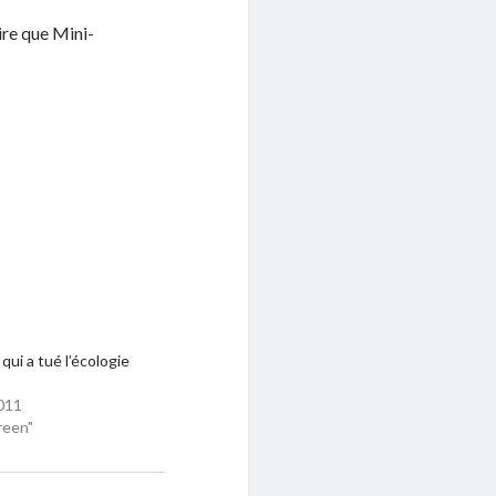
dire que Mini-
 qui a tué l’écologie
011
reen"