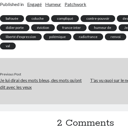
Published in
Engagé
Humeur
Patchwork
bafouée
coluche
compliqué
contre-pouvoir
de
didier porte
éviction
france-inter
humeur de
Je
liberté d'expression
polémique
radio france
renvoi
val
Previous Post
Je lui dirai des mots bleus, des mots qu’ont
T’as vu quoi sur le 
dit avec les yeux
2 Comments