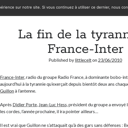
érience sur notre site. Si vous continuez à utiliser ce dernier, nous co
La fin de la tyran
France-Inter
Published by
littlecelt
on
23/06/2010
France-Inter
, radio du groupe Radio France, à dominante bobo-inte
aujourd’hui à la tyrannie qu’exerçait depuis bientôt deux ans chaqu
Guillon
à l’antenne.
Après
Didier Porte
,
Jean-Luc Hess,
président du groupe a envoyé le
les cordes, l’année prochaine, il ira pointer ailleurs…
Il est vrai que Guillon ne s’attaquait qu’à des gars sans défenses :