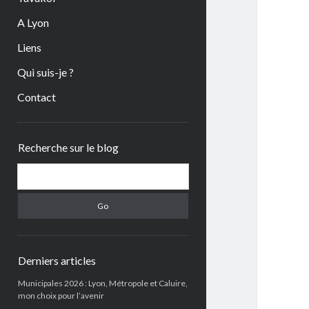
A Lyon
Liens
Qui suis-je ?
Contact
Sidebar
Recherche sur le blog
Search
Derniers articles
Municipales 2026 : Lyon, Métropole et Caluire,
mon choix pour l’avenir