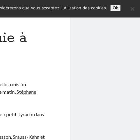
nsidérerons que vous acceptez l'utilisation des cookies.
Ok
nie à
llo a mis fin
e matin,
Stéphane
 « petit-tyran » dans
 Besson, Srauss-Kahn et