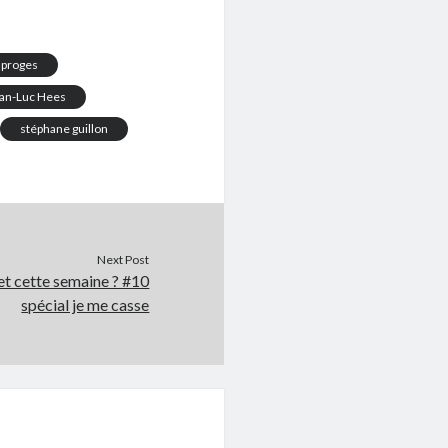
sproges
an-Luc Hees
stéphane guillon
Next Post
net cette semaine ? #10
spécial je me casse