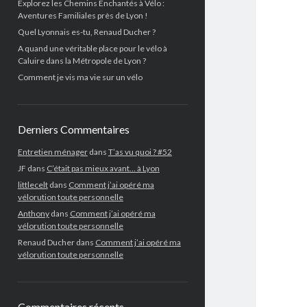
Explorez les Chemins Enchantés à Vélo :
Aventures Familiales près de Lyon !
Quel Lyonnais es-tu, Renaud Ducher ?
A quand une véritable place pour le vélo à
Caluire dans la Métropole de Lyon ?
Comment je vis ma vie sur un vélo
Derniers Commentaires
Entretien ménager
dans
T’as vu quoi ? #52
JF
dans
C’était pas mieux avant… à Lyon
littlecelt
dans
Comment j’ai opéré ma
vélorution toute personnelle
Anthony
dans
Comment j’ai opéré ma
vélorution toute personnelle
Renaud Ducher
dans
Comment j’ai opéré ma
vélorution toute personnelle
Commentaires récents