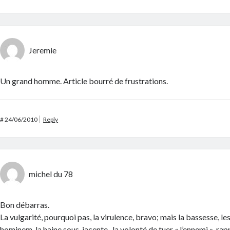
Jeremie
Un grand homme. Article bourré de frustrations.
#
24/06/2010
Reply
michel du 78
Bon débarras.
La vulgarité, pourquoi pas, la virulence, bravo; mais la bassesse, le
hominem, la haine sous-jacente , la volonté de tuer « l’ennemi », r