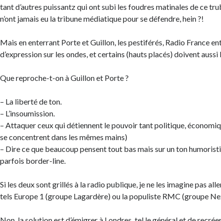
tant d’autres puissantz qui ont subi les foudres matinales de ce tru
n’ont jamais eu la tribune médiatique pour se défendre, hein ?!
Mais en enterrant Porte et Guillon, les pestiférés, Radio France ent
d’expression sur les ondes, et certains (hauts placés) doivent aussi 
Que reproche-t-on à Guillon et Porte ?
– La liberté de ton.
– L’insoumission.
– Attaquer ceux qui détiennent le pouvoir tant politique, économi
se concentrent dans les mêmes mains)
– Dire ce que beaucoup pensent tout bas mais sur un ton humorist
parfois border-line.
Si les deux sont grillés à la radio publique, je ne les imagine pas alle
tels Europe 1 (groupe Lagardère) ou la populiste RMC (groupe Ne
Non, la solution est d’émigrer à Londres, tel le général et de recrée