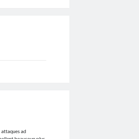
s attaques ad
appellent beaucoup plus