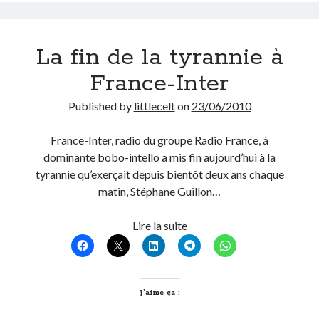
On parle de quoi ?
La fin de la tyrannie à
A Lyon
France-Inter
Bon plan du dimanche
Coup de coeur
Published by
littlecelt
on
23/06/2010
Daddy
Engagé
France-Inter, radio du groupe Radio France, à
Geek
dominante bobo-intello a mis fin aujourd’hui à la
Green
tyrannie qu’exerçait depuis bientôt deux ans chaque
Humeur
matin, Stéphane Guillon…
Lectures
Lyon
La
Lire la suite
Lyon à Livre Ouvert
fin
Mini-monsieur
de
Non classé
la
Parole de Follower
tyrannie
J’aime ça :
Patchwork
à
Photos