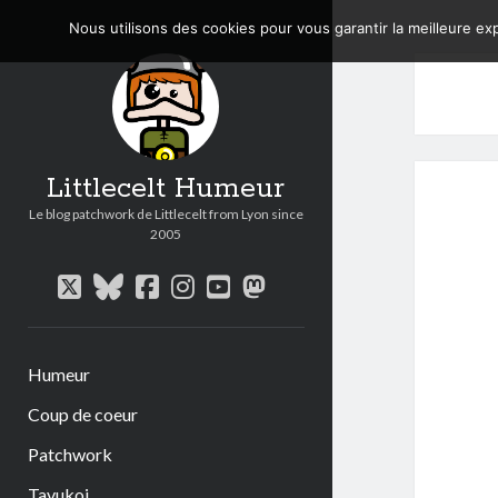
Nous utilisons des cookies pour vous garantir la meilleure exp
Littlecelt Humeur
Le blog patchwork de Littlecelt from Lyon since
2005
twitter
bluesky
facebook
instagram
youtube
mastodon
Humeur
Coup de coeur
Patchwork
Tavukoi