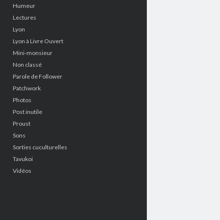
Humeur
Lectures
Lyon
Lyon à Livre Ouvert
Mini-monsieur
Non classé
Parole de Follower
Patchwork
Photos
Post inutile
Proust
Sons
Sorties cuculturelles
Tavukoi
Vidéos