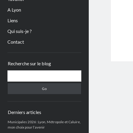
A Lyon
Liens
Qui suis-je ?
Contact
Sidebar
Recherche sur le blog
Search
Derniers articles
Municipales 2026 : Lyon, Métropole et Caluire,
mon choix pour l’avenir