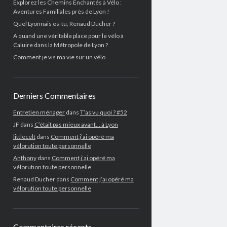
Explorez les Chemins Enchantés à Vélo :
Aventures Familiales près de Lyon !
Quel Lyonnais es-tu, Renaud Ducher ?
A quand une véritable place pour le vélo à
Caluire dans la Métropole de Lyon ?
Comment je vis ma vie sur un vélo
Derniers Commentaires
Entretien ménager
dans
T’as vu quoi ? #52
JF
dans
C’était pas mieux avant… à Lyon
littlecelt
dans
Comment j’ai opéré ma
vélorution toute personnelle
Anthony
dans
Comment j’ai opéré ma
vélorution toute personnelle
Renaud Ducher
dans
Comment j’ai opéré ma
vélorution toute personnelle
Commentaires récents