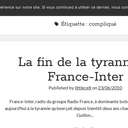
érience sur notre site. Si vous continuez à utiliser ce dernier, nous co
Étiquette :
compliqué
La fin de la tyran
France-Inter
Published by
littlecelt
on
23/06/2010
France-Inter, radio du groupe Radio France, à dominante bobo
aujourd’hui à la tyrannie qu’exerçait depuis bientôt deux ans ch
Guillon…