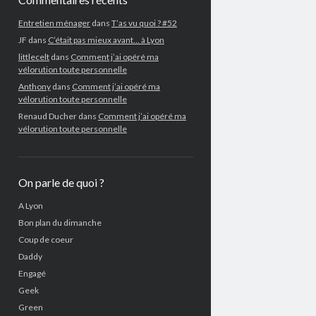
Entretien ménager
dans
T’as vu quoi ? #52
JF
dans
C’était pas mieux avant… à Lyon
littlecelt
dans
Comment j’ai opéré ma
vélorution toute personnelle
Anthony
dans
Comment j’ai opéré ma
vélorution toute personnelle
Renaud Ducher
dans
Comment j’ai opéré ma
vélorution toute personnelle
On parle de quoi ?
A Lyon
Bon plan du dimanche
Coup de coeur
Daddy
Engagé
Geek
Green