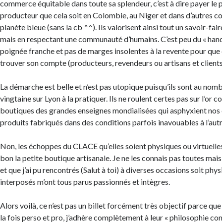
commerce équitable dans toute sa splendeur, c’est à dire payer le pr
producteur que cela soit en Colombie, au Niger et dans d’autres co
planète bleue (sans la cb ^^). Ils valorisent ainsi tout un savoir-fai
mais en respectant une communauté d’humains. C’est peu du « hand
poignée franche et pas de marges insolentes à la revente pour que
trouver son compte (producteurs, revendeurs ou artisans et clients
La démarche est belle et n’est pas utopique puisqu’ils sont au nomb
vingtaine sur Lyon à la pratiquer. Ils ne roulent certes pas sur l’or
boutiques des grandes enseignes mondialisées qui asphyxient nos 
produits fabriqués dans des conditions parfois inavouables à l’au
Non, les échoppes du CLACE qu’elles soient physiques ou virtuelles
bon la petite boutique artisanale. Je ne les connais pas toutes mais
et que j’ai pu rencontrés (Salut à toi) à diverses occasions soit ph
interposés m’ont tous parus passionnés et intègres.
Alors voilà, ce n’est pas un billet forcément très objectif parce q
la fois perso et pro, j’adhère complètement à leur « philosophie 