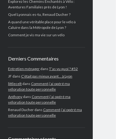
Explorez les Chemins Enchantés à Vélo :
Aventures Familiales près de Lyon !
Quel Lyonnais es-tu, Renaud Ducher ?
A quand une véritable place pour le vélo à
Caluire dans la Métropole de Lyon ?
Comment je vis ma vie sur un vélo
Derniers Commentaires
Entretien ménager
dans
T’as vu quoi ? #52
JF
dans
C’était pas mieux avant… à Lyon
littlecelt
dans
Comment j’ai opéré ma
vélorution toute personnelle
Anthony
dans
Comment j’ai opéré ma
vélorution toute personnelle
Renaud Ducher
dans
Comment j’ai opéré ma
vélorution toute personnelle
Commentaires récents