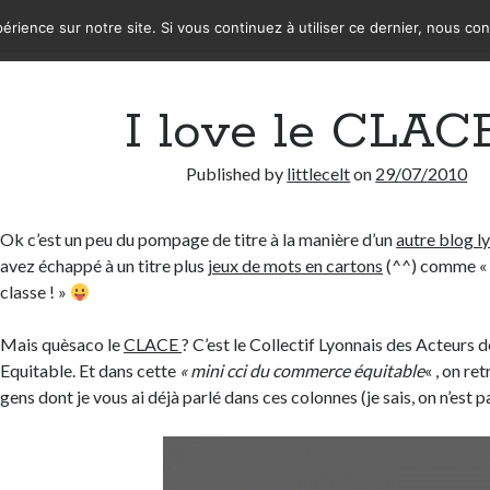
érience sur notre site. Si vous continuez à utiliser ce dernier, nous co
I love le CLACE
Published by
littlecelt
on
29/07/2010
Ok c’est un peu du pompage de titre à la manière d’un
autre blog l
avez échappé à un titre plus
jeux de mots en cartons
(^^) comme « 
classe ! »
Mais quèsaco le
CLACE
? C’est le Collectif Lyonnais des Acteur
Equitable. Et dans cette
« mini cci du commerce équitable
« , on r
gens dont je vous ai déjà parlé dans ces colonnes (je sais, on n’est p