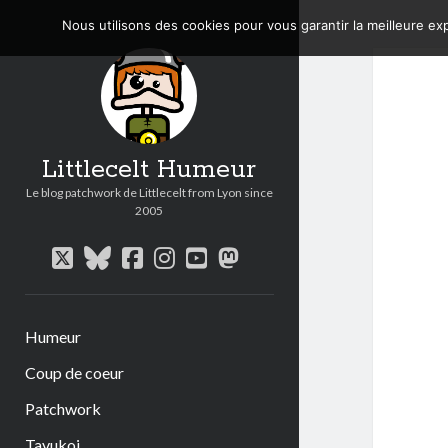
Nous utilisons des cookies pour vous garantir la meilleure exp
Littlecelt Humeur
Le blog patchwork de Littlecelt from Lyon since
2005
twitter
bluesky
facebook
instagram
youtube
mastodon
Humeur
Coup de coeur
Patchwork
Tavukoi