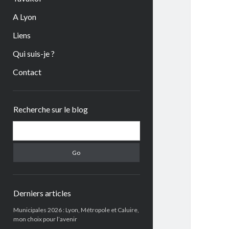
A Lyon
Liens
Qui suis-je ?
Contact
Sidebar
Recherche sur le blog
Search
Derniers articles
Municipales 2026 : Lyon, Métropole et Caluire,
mon choix pour l’avenir