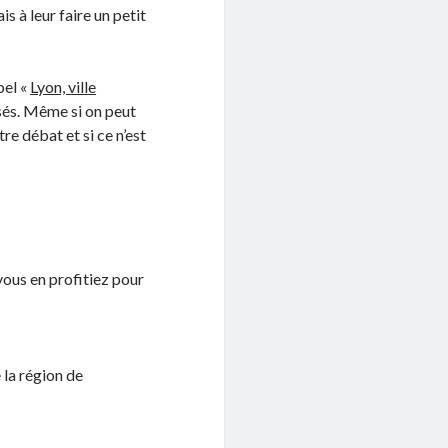
s à leur faire un petit
bel «
Lyon, ville
sés. Même si on peut
tre débat et si ce n’est
 vous en profitiez pour
 la région de