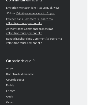
Entretien ménager
dans
T’as vu quoi ? #52
JF
dans
C’était pas mieux avant… à Lyon
littlecelt
dans
Comment j’ai opéré ma
vélorution toute personnelle
Anthony
dans
Comment j’ai opéré ma
vélorution toute personnelle
Renaud Ducher
dans
Comment j’ai opéré ma
vélorution toute personnelle
On parle de quoi ?
A Lyon
Bon plan du dimanche
Coup de coeur
Daddy
Engagé
Geek
Green