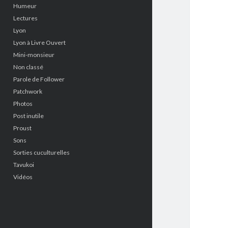
Humeur
Lectures
Lyon
Lyon à Livre Ouvert
Mini-monsieur
Non classé
Parole de Follower
Patchwork
Photos
Post inutile
Proust
Sons
Sorties cuculturelles
Tavukoi
Vidéos