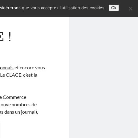
nsidérerons que vous acceptez l'utilisation des cookies.
Ok
 !
yonnais
et encore vous
Le CLACE, c’est la
s de Commerce
etrouve nombres de
as dans un journal).