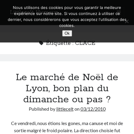
Nous utilisons des cookies pour vous garantir la meilleure
Littlecelt Humeur
open
expérience sur notre site. Si vous continuez à utiliser ce
primary
Sidebar
dernier, nous considérerons que vous acceptez l'utilisation des
menu
cookies.
Recherche sur le blog
Ok
Search
Étiquette :
CLACE
Le marché de Noël de
Derniers articles
Lyon, bon plan du
Municipales 2026 : Lyon, Métropole et Caluire, mon choix pour l’avenir
Explorez les Chemins Enchantés à Vélo : Aventures Familiales près de
dimanche ou pas ?
Lyon !
Quel Lyonnais es-tu, Renaud Ducher ?
Published by
littlecelt
on
03/12/2010
A quand une véritable place pour le vélo à Caluire dans la Métropole de
Lyon ?
Ce vendredi, nous étions les gones, ma canuse et moi de
Comment je vis ma vie sur un vélo
sortie malgré le froid polaire. La direction choisie fut