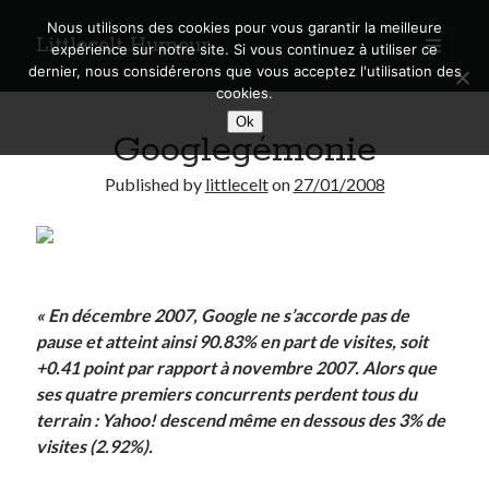
Nous utilisons des cookies pour vous garantir la meilleure
Littlecelt Humeur
open
expérience sur notre site. Si vous continuez à utiliser ce
primary
Sidebar
dernier, nous considérerons que vous acceptez l'utilisation des
menu
cookies.
Recherche sur le blog
Ok
Googlegémonie
Search
Published by
littlecelt
on
27/01/2008
Derniers articles
« En décembre 2007,
Google
ne s’accorde pas de
Municipales 2026 : Lyon, Métropole et Caluire, mon choix pour l’avenir
pause et atteint ainsi 90.83% en part de visites, soit
Explorez les Chemins Enchantés à Vélo : Aventures Familiales près de
+0.41 point par rapport à novembre 2007. Alors que
Lyon !
ses quatre premiers concurrents perdent tous du
Quel Lyonnais es-tu, Renaud Ducher ?
terrain :
Yahoo!
descend même en dessous des 3% de
A quand une véritable place pour le vélo à Caluire dans la Métropole de
Lyon ?
visites (2.92%).
Comment je vis ma vie sur un vélo