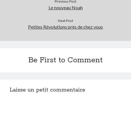
Previous Post
Post inutile
Le nouveau Noah
Proust
Sons
Next Post
Petites Révolutions près de chez vous
Sorties cuculturelles
Tavukoi
Vidéos
Be First to Comment
Laisse un petit commentaire