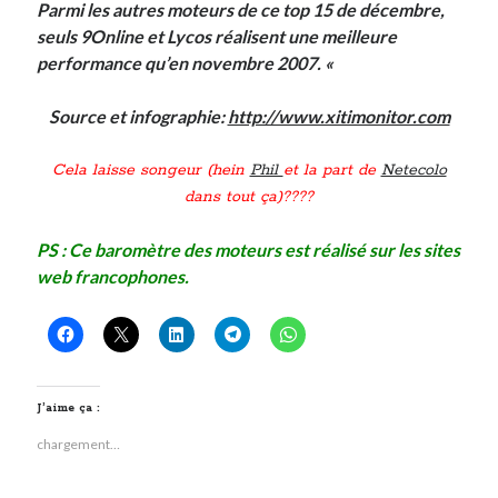
Parmi les autres moteurs de ce top 15 de décembre,
seuls
9Online
et
Lycos
réalisent une meilleure
Derniers Commentaires
performance qu’en novembre 2007. «
Entretien ménager
dans
T’as vu quoi ? #52
Source et infographie:
http://www.xitimonitor.com
JF
dans
C’était pas mieux avant… à Lyon
littlecelt
dans
Comment j’ai opéré ma vélorution toute personnelle
Cela laisse songeur (hein
Phil
et la part de
Netecolo
Anthony
dans
Comment j’ai opéré ma vélorution toute personnelle
dans tout ça)????
Renaud Ducher
dans
Comment j’ai opéré ma vélorution toute
personnelle
PS :
Ce baromètre des moteurs est réalisé sur les sites
web francophones.
Commentaires récents
Entretien ménager
dans
T’as vu quoi ? #52
JF
dans
C’était pas mieux avant… à Lyon
littlecelt
dans
Comment j’ai opéré ma vélorution toute personnelle
J’aime ça :
Anthony
dans
Comment j’ai opéré ma vélorution toute personnelle
chargement…
Renaud Ducher
dans
Comment j’ai opéré ma vélorution toute
personnelle