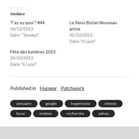
Similaire
On parle de quoi ?
T’as vu quoi ? #44
Le Reno Bistan Nouveau
A Lyon
06/12/2013
arrive
Bon plan du dimanche
Dans "Tavukoi"
01/10/2012
Dans "A Lyon"
Coup de coeur
Daddy
Fête des lumières 2013
Engagé
29/10/2013
Geek
Dans "A Lyon"
Green
Humeur
Lectures
Published in
Humeur
Patchwork
Lyon
Lyon à Livre Ouvert
annuaire
google
hegemonie
infonie
Mini-monsieur
lycos
moteur
recherche
yahoo
Non classé
Parole de Follower
Patchwork
Photos