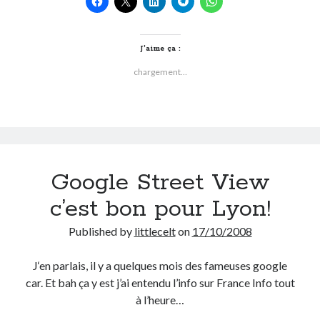
je
sans
Gmail
J’aime ça :
enfin
chargement…
Google?
Google Street View
c’est bon pour Lyon!
Published by
littlecelt
on
17/10/2008
J‘en parlais, il y a quelques mois des fameuses google
car. Et bah ça y est j’ai entendu l’info sur France Info tout
à l’heure…