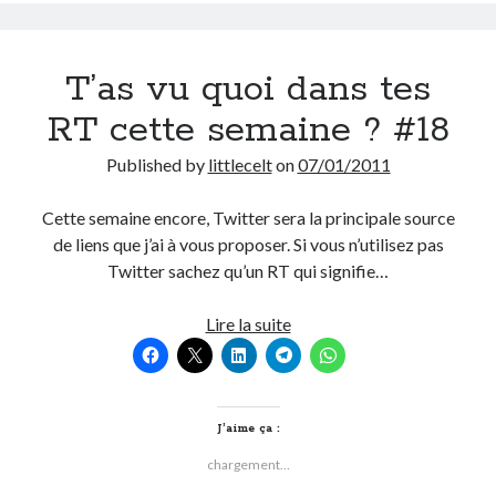
On parle de quoi ?
T’as vu quoi dans tes
A Lyon
RT cette semaine ? #18
Bon plan du dimanche
Coup de coeur
Published by
littlecelt
on
07/01/2011
Daddy
Engagé
Cette semaine encore, Twitter sera la principale source
Geek
de liens que j’ai à vous proposer. Si vous n’utilisez pas
Green
Twitter sachez qu’un RT qui signifie…
Humeur
Lectures
T’as
Lire la suite
Lyon
vu
Lyon à Livre Ouvert
quoi
Mini-monsieur
dans
Non classé
tes
J’aime ça :
Parole de Follower
RT
chargement…
Patchwork
cette
Photos