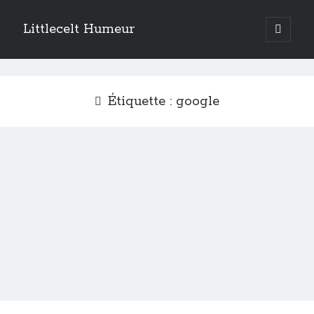
Littlecelt Humeur
open
primary
Sidebar
menu
Recherche sur le blog
Search
Étiquette :
google
Derniers articles
Municipales 2026 : Lyon, Métropole et Caluire, mon choix pour l’avenir
Explorez les Chemins Enchantés à Vélo : Aventures Familiales près de
Lyon !
Quel Lyonnais es-tu, Renaud Ducher ?
A quand une véritable place pour le vélo à Caluire dans la Métropole de
Lyon ?
Comment je vis ma vie sur un vélo