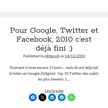
semaine
Post inutile
?
Proust
#18
Sons
Sorties cuculturelles
Pour Google, Twitter et
Tavukoi
Vidéos
Facebook, 2010 c’est
déjà fini ;)
Published by
littlecelt
on
14/12/2010
Pourtant il reste encore 17 jours… mais ils ont déjà fait
le bilan via Google Zeitgeist. Top 10 Twitter des sujets
les plus tweetés 1.…
Pour
Lire la suite
Google,
Twitter
et