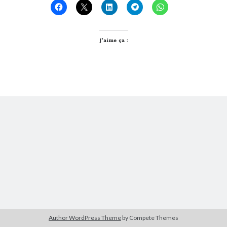
Derniers Commentaires
J’aime ça :
Entretien ménager
dans
T’as vu quoi ? #52
JF
dans
C’était pas mieux avant… à Lyon
littlecelt
dans
Comment j’ai opéré ma vélorution toute personnelle
Anthony
dans
Comment j’ai opéré ma vélorution toute personnelle
Renaud Ducher
dans
Comment j’ai opéré ma vélorution toute
personnelle
Commentaires récents
Entretien ménager
dans
T’as vu quoi ? #52
JF
dans
C’était pas mieux avant… à Lyon
littlecelt
dans
Comment j’ai opéré ma vélorution toute personnelle
Anthony
dans
Comment j’ai opéré ma vélorution toute personnelle
Renaud Ducher
dans
Comment j’ai opéré ma vélorution toute
personnelle
Author WordPress Theme
by Compete Themes