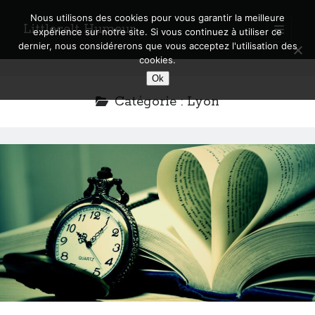
Nous utilisons des cookies pour vous garantir la meilleure
Littlecelt Humeur
open
expérience sur notre site. Si vous continuez à utiliser ce
primary
Sidebar
dernier, nous considérerons que vous acceptez l'utilisation des
menu
cookies.
Recherche sur le blog
Ok
Search
Catégorie :
Lyon
Derniers articles
Municipales 2026 : Lyon, Métropole et Caluire, mon choix pour l’avenir
Explorez les Chemins Enchantés à Vélo : Aventures Familiales près de
Lyon !
Quel Lyonnais es-tu, Renaud Ducher ?
A quand une véritable place pour le vélo à Caluire dans la Métropole de
Lyon ?
Comment je vis ma vie sur un vélo