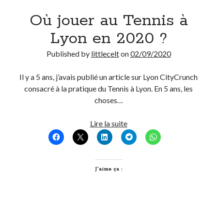
Où jouer au Tennis à
Lyon en 2020 ?
Published by
littlecelt
on
02/09/2020
Il y a 5 ans, j’avais publié un article sur Lyon CityCrunch
consacré à la pratique du Tennis à Lyon. En 5 ans, les
choses…
Où
Lire la suite
jouer
au
Tennis
à
J’aime ça :
Lyon
en
2020
?