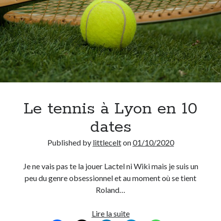
à
Lyon
Le tennis à Lyon en 10
dates
Published by
littlecelt
on
01/10/2020
Je ne vais pas te la jouer Lactel ni Wiki mais je suis un
peu du genre obsessionnel et au moment où se tient
Roland…
Le
Lire la suite