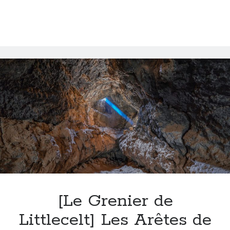
et
Sébastien
du
Journal
de
l’Histoire
?
[Le Grenier de
Littlecelt] Les Arêtes de