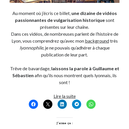
Post inutile
Au moment où j’écris ce billet,
une dizaine de vidéos
Proust
passionnantes de vulgarisation historique
sont
Sons
présentes sur leur chaîne.
Sorties cuculturelles
Dans ces vidéos, de nombreuses parlent de l’histoire de
Tavukoi
Lyon, vous comprendrez qu’avec mon
background
très
Vidéos
lyonnophile
, je ne pouvais qu’adhérer à chaque
publication de leur part.
Trêve de bavardage,
laissons la parole à Guillaume et
Sébastien
afin qu’ils nous montrent quels lyonnais, ils
sont !
Quels
Lire la suite
lyonnais
êtes-
vous,
Guillaume
J’aime ça :