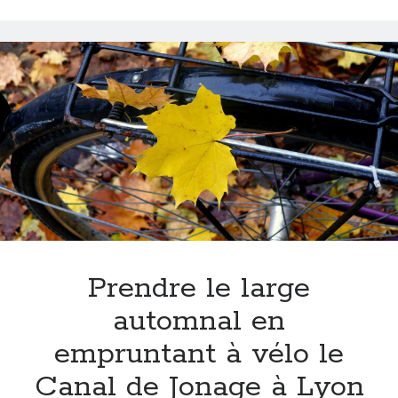
le
réseau
souterrain
mystique
de
Lyon
Prendre le large
automnal en
empruntant à vélo le
Canal de Jonage à Lyon