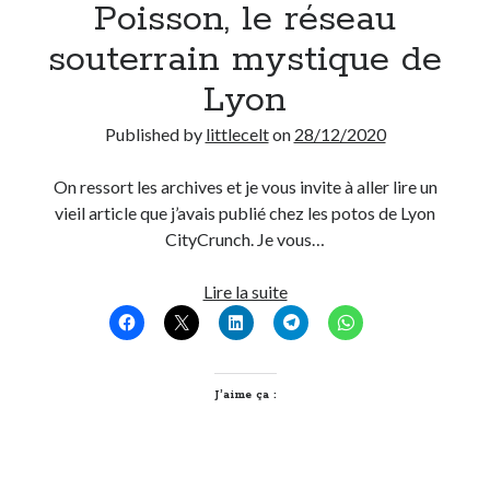
Poisson, le réseau
souterrain mystique de
Lyon
Published by
littlecelt
on
28/12/2020
On ressort les archives et je vous invite à aller lire un
vieil article que j’avais publié chez les potos de Lyon
CityCrunch. Je vous…
[Le
Lire la suite
Grenier
de
Littlecelt]
Les
J’aime ça :
Arêtes
de
Poisson,