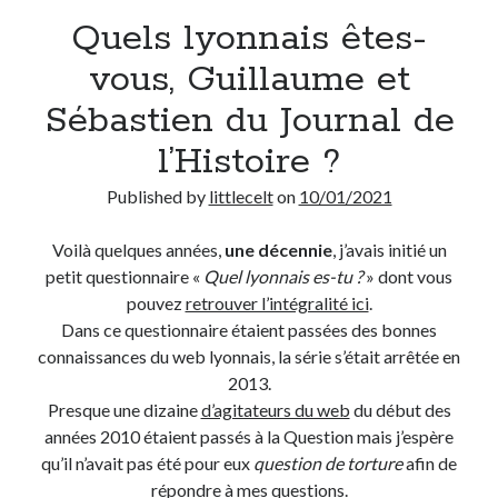
Quels lyonnais êtes-
Derniers Commentaires
vous, Guillaume et
Entretien ménager
dans
T’as vu quoi ? #52
Sébastien du Journal de
JF
dans
C’était pas mieux avant… à Lyon
l’Histoire ?
littlecelt
dans
Comment j’ai opéré ma vélorution toute personnelle
Anthony
dans
Comment j’ai opéré ma vélorution toute personnelle
Published by
littlecelt
on
10/01/2021
Renaud Ducher
dans
Comment j’ai opéré ma vélorution toute
personnelle
Voilà quelques années,
une décennie
, j’avais initié un
petit questionnaire «
Quel lyonnais es-tu ?
» dont vous
pouvez
retrouver l’intégralité ici
.
Commentaires récents
Dans ce questionnaire étaient passées des bonnes
Entretien ménager
dans
T’as vu quoi ? #52
connaissances du web lyonnais, la série s’était arrêtée en
JF
dans
C’était pas mieux avant… à Lyon
2013.
littlecelt
dans
Comment j’ai opéré ma vélorution toute personnelle
Presque une dizaine
d’agitateurs du web
du début des
Anthony
dans
Comment j’ai opéré ma vélorution toute personnelle
années 2010 étaient passés à la Question mais j’espère
Renaud Ducher
dans
Comment j’ai opéré ma vélorution toute
qu’il n’avait pas été pour eux
question de torture
afin de
personnelle
répondre à mes questions.