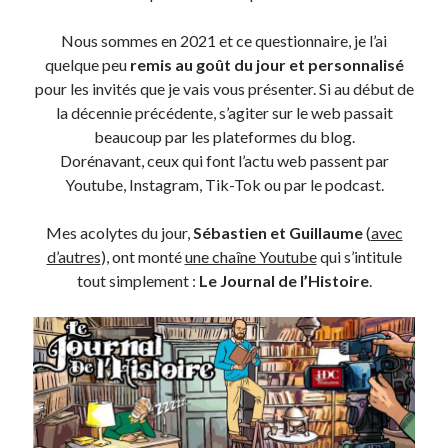
Nous sommes en 2021 et ce questionnaire, je l’ai
On parle de quoi ?
quelque peu
remis au goût du jour et personnalisé
A Lyon
pour les invités que je vais vous présenter. Si au début de
Bon plan du dimanche
la décennie précédente, s’agiter sur le web passait
Coup de coeur
beaucoup par les plateformes du blog.
Daddy
Dorénavant, ceux qui font l’actu web passent par
Engagé
Youtube, Instagram, Tik-Tok ou par le podcast.
Geek
Green
Mes acolytes du jour,
Sébastien et Guillaume
(
avec
Humeur
d’autres
), ont monté
une chaîne Youtube
qui s’intitule
Lectures
tout simplement :
Le Journal de l’Histoire
.
Lyon
Lyon à Livre Ouvert
Mini-monsieur
Non classé
Parole de Follower
Patchwork
Photos