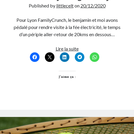
Published by
littlecelt
on
20/12/2020
Pour Lyon FamilyCrunch, le benjamin et moi avons
pédalé pour rendre visite à la fée électricité, le temps
d’un périple aller-retour de 20kms en dessous…
Prendre
Lire la suite
le
large
automnal
en
J’aime ça :
empruntant
à
vélo
le
Canal
de
Jonage