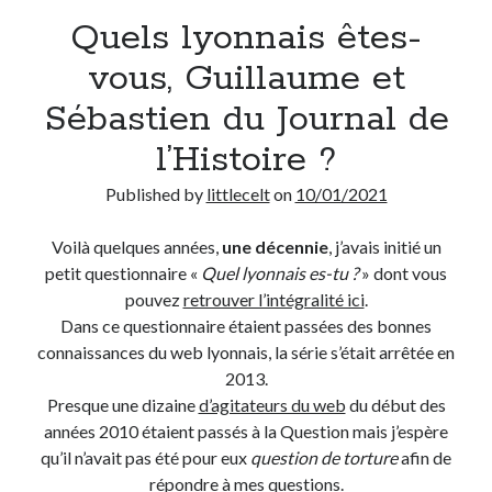
Quels lyonnais êtes-
Derniers Commentaires
vous, Guillaume et
Entretien ménager
dans
T’as vu quoi ? #52
Sébastien du Journal de
JF
dans
C’était pas mieux avant… à Lyon
l’Histoire ?
littlecelt
dans
Comment j’ai opéré ma vélorution toute personnelle
Anthony
dans
Comment j’ai opéré ma vélorution toute personnelle
Published by
littlecelt
on
10/01/2021
Renaud Ducher
dans
Comment j’ai opéré ma vélorution toute
personnelle
Voilà quelques années,
une décennie
, j’avais initié un
petit questionnaire «
Quel lyonnais es-tu ?
» dont vous
pouvez
retrouver l’intégralité ici
.
Commentaires récents
Dans ce questionnaire étaient passées des bonnes
Entretien ménager
dans
T’as vu quoi ? #52
connaissances du web lyonnais, la série s’était arrêtée en
JF
dans
C’était pas mieux avant… à Lyon
2013.
littlecelt
dans
Comment j’ai opéré ma vélorution toute personnelle
Presque une dizaine
d’agitateurs du web
du début des
Anthony
dans
Comment j’ai opéré ma vélorution toute personnelle
années 2010 étaient passés à la Question mais j’espère
Renaud Ducher
dans
Comment j’ai opéré ma vélorution toute
qu’il n’avait pas été pour eux
question de torture
afin de
personnelle
répondre à mes questions.