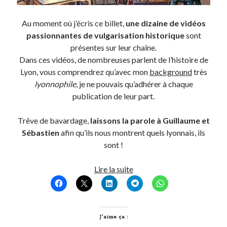
Post inutile
Au moment où j’écris ce billet,
une dizaine de vidéos
Proust
passionnantes de vulgarisation historique
sont
Sons
présentes sur leur chaîne.
Sorties cuculturelles
Dans ces vidéos, de nombreuses parlent de l’histoire de
Tavukoi
Lyon, vous comprendrez qu’avec mon
background
très
Vidéos
lyonnophile
, je ne pouvais qu’adhérer à chaque
publication de leur part.
Trêve de bavardage,
laissons la parole à Guillaume et
Sébastien
afin qu’ils nous montrent quels lyonnais, ils
sont !
Quels
Lire la suite
lyonnais
êtes-
vous,
Guillaume
J’aime ça :