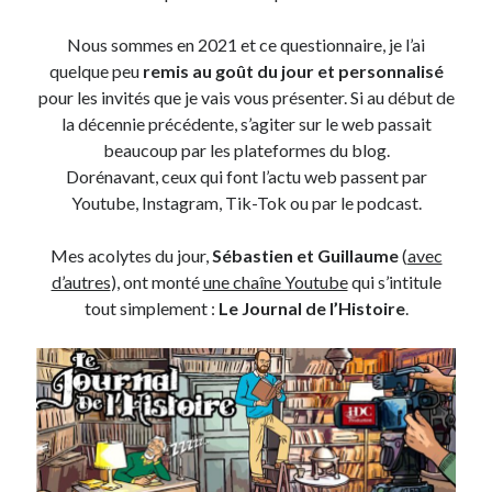
Nous sommes en 2021 et ce questionnaire, je l’ai
On parle de quoi ?
quelque peu
remis au goût du jour et personnalisé
A Lyon
pour les invités que je vais vous présenter. Si au début de
Bon plan du dimanche
la décennie précédente, s’agiter sur le web passait
Coup de coeur
beaucoup par les plateformes du blog.
Daddy
Dorénavant, ceux qui font l’actu web passent par
Engagé
Youtube, Instagram, Tik-Tok ou par le podcast.
Geek
Green
Mes acolytes du jour,
Sébastien et Guillaume
(
avec
Humeur
d’autres
), ont monté
une chaîne Youtube
qui s’intitule
Lectures
tout simplement :
Le Journal de l’Histoire
.
Lyon
Lyon à Livre Ouvert
Mini-monsieur
Non classé
Parole de Follower
Patchwork
Photos