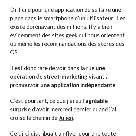
Difficile pour une application de se faire une
Derniers Commentaires
place dans le smartphone d’un utilisateur. Il en
existe dorénavant des millions. Il y a bien
Entretien ménager
dans
T’as vu quoi ? #52
JF
dans
C’était pas mieux avant… à Lyon
évidemment des sites geek qui nous orientent
littlecelt
dans
Comment j’ai opéré ma vélorution toute personnelle
ou même les recommandations des stores des
Anthony
dans
Comment j’ai opéré ma vélorution toute personnelle
OS.
Renaud Ducher
dans
Comment j’ai opéré ma vélorution toute
personnelle
Il est donc rare de voir dans la rue
une
opération de street-marketing
visant à
Commentaires récents
promouvoir
une application indépendante
.
Entretien ménager
dans
T’as vu quoi ? #52
C’est pourtant, ce que j’ai eu
l’agréable
JF
dans
C’était pas mieux avant… à Lyon
surprise
d’avoir mercredi dernier quand j’ai
littlecelt
dans
Comment j’ai opéré ma vélorution toute personnelle
Anthony
dans
Comment j’ai opéré ma vélorution toute personnelle
croisé le chemin de
Julien
.
Renaud Ducher
dans
Comment j’ai opéré ma vélorution toute
personnelle
Celui-ci distribuait un flyer pour une toute