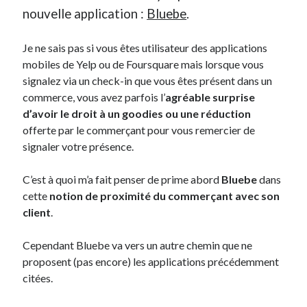
nouvelle application :
Bluebe
.
On parle de quoi ?
Je ne sais pas si vous êtes utilisateur des applications
A Lyon
mobiles de Yelp ou de Foursquare mais lorsque vous
Bon plan du dimanche
signalez via un check-in que vous êtes présent dans un
Coup de coeur
commerce, vous avez parfois l’
agréable surprise
Daddy
d’avoir le droit à un goodies ou une réduction
Engagé
offerte par le commerçant pour vous remercier de
Geek
signaler votre présence.
Green
Humeur
C’est à quoi m’a fait penser de prime abord
Bluebe
dans
Lectures
cette
notion de proximité du commerçant avec son
Lyon
client
.
Lyon à Livre Ouvert
Mini-monsieur
Cependant Bluebe va vers un autre chemin que ne
Non classé
proposent (pas encore) les applications précédemment
Parole de Follower
citées.
Patchwork
Photos