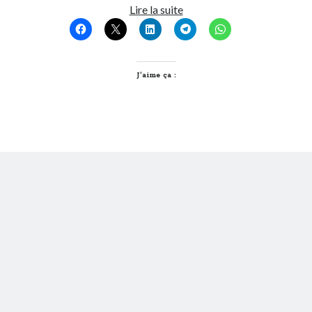
1
Lire la suite
an
de
Vapote
J’aime ça :