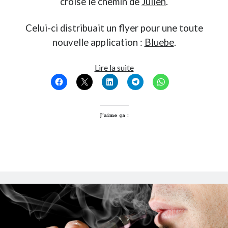
croisé le chemin de
Julien
.
Celui-ci distribuait un flyer pour une toute
nouvelle application :
Bluebe
.
Bluebe,
Lire la suite
l’application
qui
joue
la
J’aime ça :
proximité