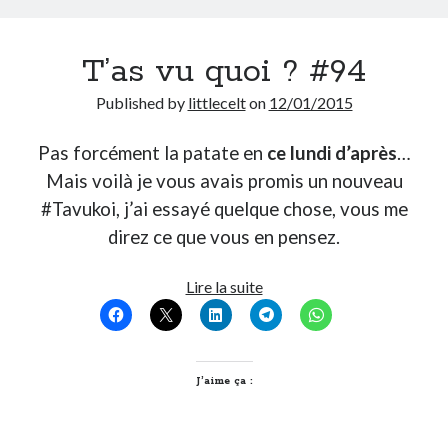
T’as vu quoi ? #94
Published by
littlecelt
on
12/01/2015
Pas forcément la patate en
ce lundi d’après
…
Mais voilà je vous avais promis un nouveau
#Tavukoi, j’ai essayé quelque chose, vous me
direz ce que vous en pensez.
T’as
Lire la suite
vu
quoi
?
#94
J’aime ça :