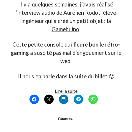
Il y a quelques semaines, j’avais réalisé
l’interview audio de Aurélien Rodot, élève-
ingénieur qui a créé un petit objet : la
Gamebuino
.
Cette petite console qui
fleure bon le rétro-
gaming
a suscité pas mal d’engouement sur le
web.
Il nous en parle dans la suite du billet 🙂
Gamebuino,
Lire la suite
une
console
à
portée
J’aime ça :
de