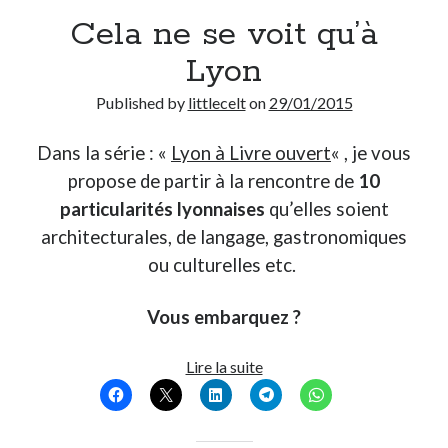
Cela ne se voit qu’à
Derniers Commentaires
Lyon
Entretien ménager
dans
T’as vu quoi ? #52
Published by
littlecelt
on
29/01/2015
JF
dans
C’était pas mieux avant… à Lyon
littlecelt
dans
Comment j’ai opéré ma vélorution toute personnelle
Dans la série : «
Lyon à Livre ouvert
« , je vous
Anthony
dans
Comment j’ai opéré ma vélorution toute personnelle
propose de partir à la rencontre de
10
Renaud Ducher
dans
Comment j’ai opéré ma vélorution toute
personnelle
particularités lyonnaises
qu’elles soient
architecturales, de langage, gastronomiques
ou culturelles etc.
Commentaires récents
Entretien ménager
dans
T’as vu quoi ? #52
Vous embarquez ?
JF
dans
C’était pas mieux avant… à Lyon
littlecelt
dans
Comment j’ai opéré ma vélorution toute personnelle
Cela
Lire la suite
Anthony
dans
Comment j’ai opéré ma vélorution toute personnelle
ne
Renaud Ducher
dans
Comment j’ai opéré ma vélorution toute
se
personnelle
voit