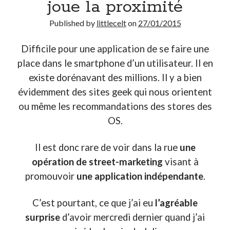
joue la proximité
Post inutile
Published by
littlecelt
on
27/01/2015
Proust
Sons
Difficile pour une application de se faire une
Sorties cuculturelles
Tavukoi
place dans le smartphone d’un utilisateur. Il en
Vidéos
existe dorénavant des millions. Il y a bien
évidemment des sites geek qui nous orientent
ou même les recommandations des stores des
OS.
Il est donc rare de voir dans la rue
une
opération de street-marketing
visant à
promouvoir
une application indépendante
.
C’est pourtant, ce que j’ai eu
l’agréable
surprise
d’avoir mercredi dernier quand j’ai