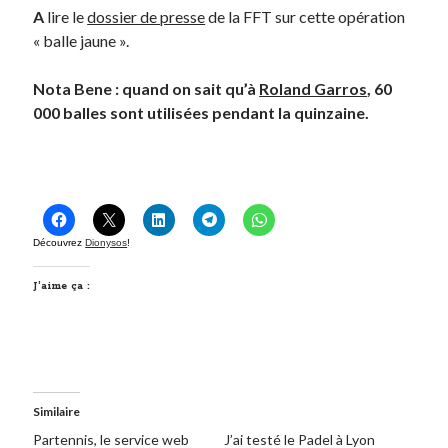
A
lire le
dossier de presse
de la FFT sur cette opération
« balle jaune ».
On parle de quoi ?
A Lyon
Nota Bene : quand on sait qu’à
Roland Garros
, 60
Bon plan du dimanche
000 balles sont utilisées pendant la quinzaine.
Coup de coeur
Daddy
Engagé
Geek
Green
Découvrez
Dionysos
!
Humeur
Lectures
J’aime ça :
Lyon
Lyon à Livre Ouvert
Mini-monsieur
Non classé
Parole de Follower
Similaire
Patchwork
Partennis, le service web
J’ai testé le Padel à Lyon
Photos