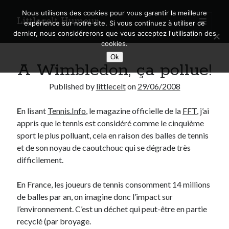
Nous utilisons des cookies pour vous garantir la meilleure
Littlecelt Humeur
open
expérience sur notre site. Si vous continuez à utiliser ce
primary
Sidebar
dernier, nous considérerons que vous acceptez l'utilisation des
menu
cookies.
Recherche sur le blog
Ok
A Wimbledon, ça pollue!
Search
Published by
littlecelt
on
29/06/2008
E
n lisant
Tennis.Info
, le magazine officielle de la
FFT
, j’ai
appris que le tennis est considéré comme le cinquième
Derniers articles
sport le plus polluant, cela en raison des balles de tennis
et de son noyau de caoutchouc qui se dégrade très
Municipales 2026 : Lyon, Métropole et Caluire, mon choix pour l’avenir
difficilement.
Explorez les Chemins Enchantés à Vélo : Aventures Familiales près de
Lyon !
E
n France, les joueurs de tennis consomment 14 millions
Quel Lyonnais es-tu, Renaud Ducher ?
de balles par an, on imagine donc l’impact sur
A quand une véritable place pour le vélo à Caluire dans la Métropole de
Lyon ?
l’environnement. C’est un déchet qui peut-être en partie
Comment je vis ma vie sur un vélo
recyclé (par broyage.