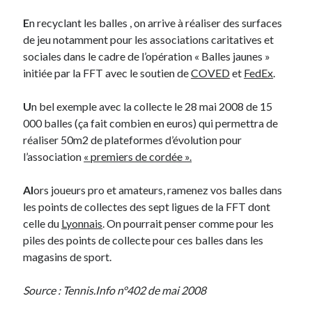
E
n recyclant les balles , on arrive à réaliser des surfaces
Derniers Commentaires
de jeu notamment pour les associations caritatives et
sociales dans le cadre de l’opération « Balles jaunes »
Entretien ménager
dans
T’as vu quoi ? #52
initiée par la FFT avec le soutien de
COVED
et
FedEx
.
JF
dans
C’était pas mieux avant… à Lyon
littlecelt
dans
Comment j’ai opéré ma vélorution toute personnelle
U
n bel exemple avec la collecte le 28 mai 2008 de 15
Anthony
dans
Comment j’ai opéré ma vélorution toute personnelle
000 balles (ça fait combien en euros) qui permettra de
Renaud Ducher
dans
Comment j’ai opéré ma vélorution toute
réaliser 50m2 de plateformes d’évolution pour
personnelle
l’association
« premiers de cordée ».
Al
ors joueurs pro et amateurs, ramenez vos balles dans
Commentaires récents
les points de collectes des sept ligues de la FFT dont
Entretien ménager
dans
T’as vu quoi ? #52
celle du
Lyonnais
. On pourrait penser comme pour les
JF
dans
C’était pas mieux avant… à Lyon
piles des points de collecte pour ces balles dans les
littlecelt
dans
Comment j’ai opéré ma vélorution toute personnelle
magasins de sport.
Anthony
dans
Comment j’ai opéré ma vélorution toute personnelle
Renaud Ducher
dans
Comment j’ai opéré ma vélorution toute
Source : Tennis.Info n°402 de mai 2008
personnelle