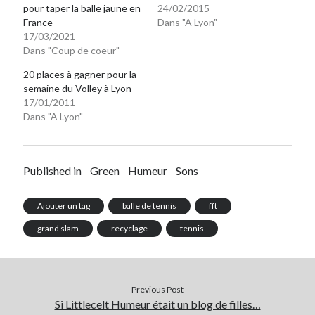
pour taper la balle jaune en
24/02/2015
Post inutile
France
Dans "A Lyon"
Proust
17/03/2021
Sons
Dans "Coup de coeur"
Sorties cuculturelles
20 places à gagner pour la
Tavukoi
semaine du Volley à Lyon
Vidéos
17/01/2011
Dans "A Lyon"
Published in
Green
Humeur
Sons
Ajouter un tag
balle de tennis
fft
grand slam
recyclage
tennis
Previous Post
Si Littlecelt Humeur était un blog de filles…