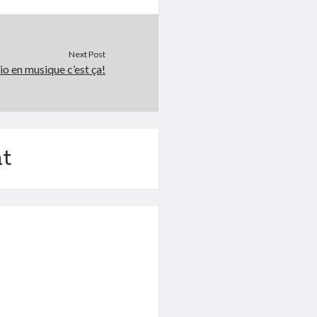
Next Post
io en musique c’est ça!
t