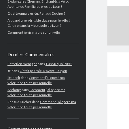
Explorez les Chemins Enchantés à Vélo :
Aventures Familiales près de Lyon !
Quel Lyonnais es-tu, Renaud Ducher ?
A quand une véritable place pour le vélo à
Caluire dans la Métropole de Lyon ?
Comment je vis ma vie sur un vélo
Derniers Commentaires
Entretien ménager
dans
T’as vu quoi ? #52
JF
dans
C’était pas mieux avant… à Lyon
littlecelt
dans
Comment j’ai opéré ma
vélorution toute personnelle
Anthony
dans
Comment j’ai opéré ma
vélorution toute personnelle
Renaud Ducher
dans
Comment j’ai opéré ma
vélorution toute personnelle
Commentaires récents