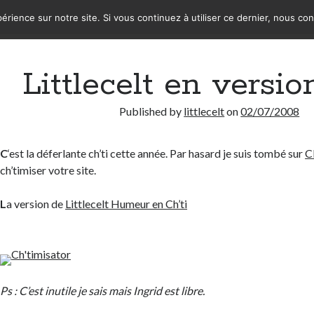
érience sur notre site. Si vous continuez à utiliser ce dernier, nous co
Littlecelt en versio
Published by
littlecelt
on
02/07/2008
C
‘est la déferlante ch’ti cette année. Par hasard je suis tombé sur
C
ch’timiser votre site.
L
a version de
Littlecelt Humeur en Ch’ti
Ps : C’est inutile je sais mais Ingrid est libre.