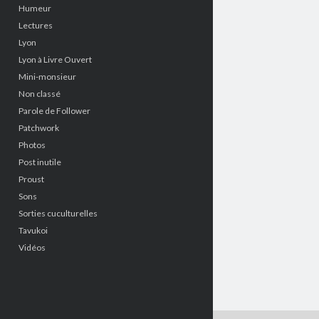
Humeur
Lectures
Lyon
Lyon à Livre Ouvert
Mini-monsieur
Non classé
Parole de Follower
Patchwork
Photos
Post inutile
Proust
Sons
Sorties cuculturelles
Tavukoi
Vidéos