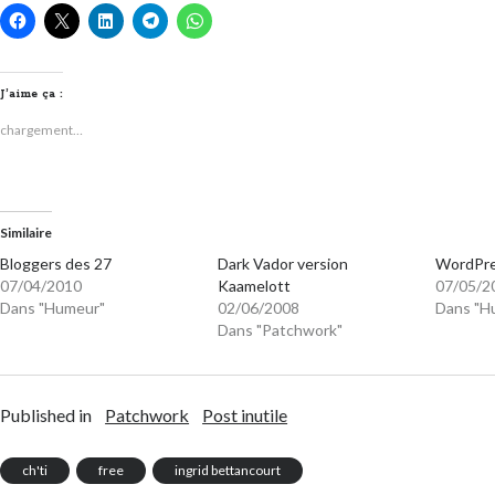
J’aime ça :
chargement…
Similaire
Bloggers des 27
Dark Vador version
WordPre
07/04/2010
Kaamelott
07/05/2
Dans "Humeur"
02/06/2008
Dans "H
Dans "Patchwork"
Published in
Patchwork
Post inutile
ch'ti
free
ingrid bettancourt