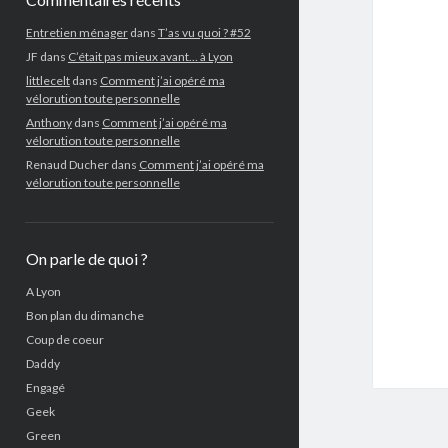
Entretien ménager
dans
T’as vu quoi ? #52
JF
dans
C’était pas mieux avant… à Lyon
littlecelt
dans
Comment j’ai opéré ma
vélorution toute personnelle
Anthony
dans
Comment j’ai opéré ma
vélorution toute personnelle
Renaud Ducher
dans
Comment j’ai opéré ma
vélorution toute personnelle
On parle de quoi ?
A Lyon
Bon plan du dimanche
Coup de coeur
Daddy
Engagé
Geek
Green