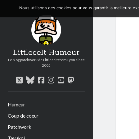
Nous utilisons des cookies pour vous garantir la meilleure exp
Littlecelt Humeur
Le blog patchwork de Littlecelt from Lyon since
2005
twitter
bluesky
facebook
instagram
youtube
mastodon
Humeur
Coup de coeur
Patchwork
Tavukoi