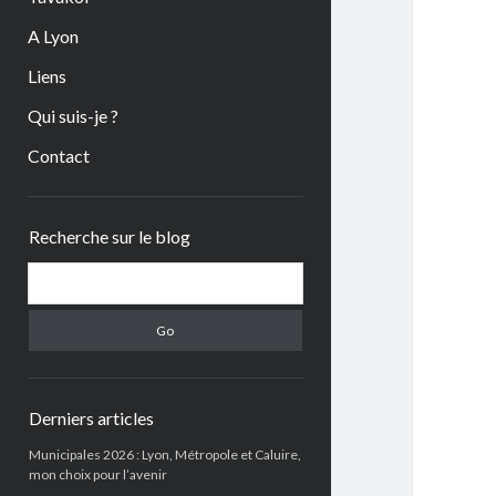
A Lyon
Liens
Qui suis-je ?
Contact
Sidebar
Recherche sur le blog
Search
Derniers articles
Municipales 2026 : Lyon, Métropole et Caluire,
mon choix pour l’avenir