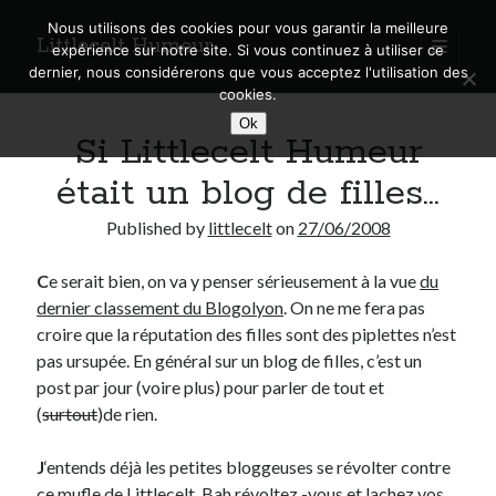
Nous utilisons des cookies pour vous garantir la meilleure
Littlecelt Humeur
open
expérience sur notre site. Si vous continuez à utiliser ce
primary
Sidebar
dernier, nous considérerons que vous acceptez l'utilisation des
menu
cookies.
Recherche sur le blog
Ok
Si Littlecelt Humeur
Search
était un blog de filles…
Published by
littlecelt
on
27/06/2008
C
e serait bien, on va y penser sérieusement à la vue
du
Derniers articles
dernier classement du Blogolyon
. On ne me fera pas
Municipales 2026 : Lyon, Métropole et Caluire, mon choix pour l’avenir
croire que la réputation des filles sont des piplettes n’est
Explorez les Chemins Enchantés à Vélo : Aventures Familiales près de
pas ursupée. En général sur un blog de filles, c’est un
Lyon !
post par jour (voire plus) pour parler de tout et
Quel Lyonnais es-tu, Renaud Ducher ?
(
surtout
)de rien.
A quand une véritable place pour le vélo à Caluire dans la Métropole de
Lyon ?
J
‘entends déjà les petites bloggeuses se révolter contre
Comment je vis ma vie sur un vélo
ce mufle de Littlecelt. Bah révoltez -vous et lachez vos