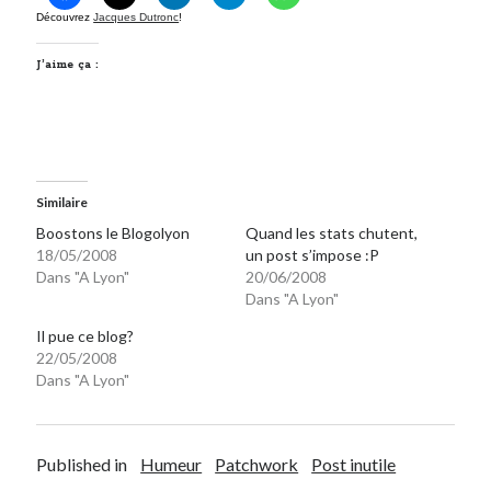
Découvrez
Jacques Dutronc
!
On parle de quoi ?
J’aime ça :
A Lyon
Bon plan du dimanche
Coup de coeur
Daddy
Engagé
Similaire
Geek
Boostons le Blogolyon
Quand les stats chutent,
Green
18/05/2008
un post s’impose :P
Dans "A Lyon"
20/06/2008
Humeur
Dans "A Lyon"
Lectures
Lyon
Il pue ce blog?
Lyon à Livre Ouvert
22/05/2008
Dans "A Lyon"
Mini-monsieur
Non classé
Parole de Follower
Patchwork
Published in
Humeur
Patchwork
Post inutile
Photos