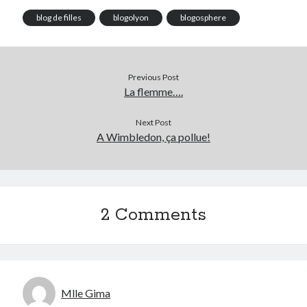
Post inutile
blog de filles
blogolyon
blogosphere
Proust
Sons
Sorties cuculturelles
Previous Post
Tavukoi
La flemme….
Vidéos
Next Post
A Wimbledon, ça pollue!
2 Comments
Mlle Gima