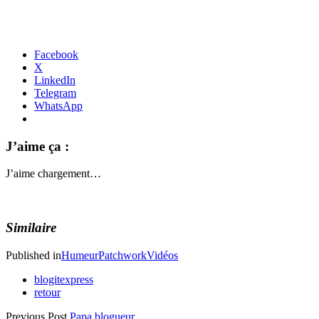
Facebook
X
LinkedIn
Telegram
WhatsApp
J’aime ça :
J’aime
chargement…
Similaire
Published in
Humeur
Patchwork
Vidéos
blogitexpress
retour
Previous Post
Papa blogueur