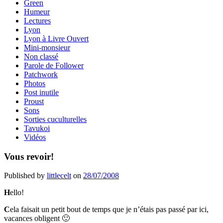
Green
Humeur
Lectures
Lyon
Lyon à Livre Ouvert
Mini-monsieur
Non classé
Parole de Follower
Patchwork
Photos
Post inutile
Proust
Sons
Sorties cuculturelles
Tavukoi
Vidéos
Vous revoir!
Published by
littlecelt
on
28/07/2008
H
ello!
C
ela faisait un petit bout de temps que je n’étais pas passé par ici,
vacances obligent 🙂