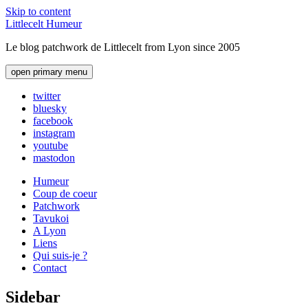
Skip to content
Littlecelt Humeur
Le blog patchwork de Littlecelt from Lyon since 2005
open primary menu
twitter
bluesky
facebook
instagram
youtube
mastodon
Humeur
Coup de coeur
Patchwork
Tavukoi
A Lyon
Liens
Qui suis-je ?
Contact
Sidebar