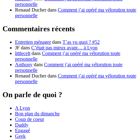
personnelle
Renaud Ducher
dans
Comment j’ai opéré ma vélorution toute
personnelle
Commentaires récents
Entretien ménager
dans
T’as vu quoi ? #52
JF
dans
C’était pas mieux avant… à Lyon
littlecelt
dans
Comment j’ai opéré ma vélorution toute
personnelle
Anthony
dans
Comment j’ai opéré ma vélorution toute
personnelle
Renaud Ducher
dans
Comment j’ai opéré ma vélorution toute
personnelle
On parle de quoi ?
A Lyon
Bon plan du dimanche
Coup de coeur
Daddy
Engagé
Geek