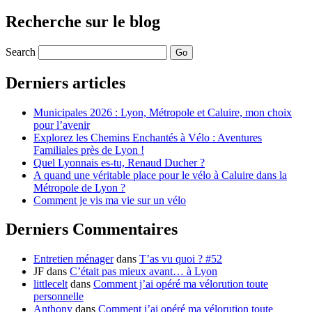
Recherche sur le blog
Search
Derniers articles
Municipales 2026 : Lyon, Métropole et Caluire, mon choix
pour l’avenir
Explorez les Chemins Enchantés à Vélo : Aventures
Familiales près de Lyon !
Quel Lyonnais es-tu, Renaud Ducher ?
A quand une véritable place pour le vélo à Caluire dans la
Métropole de Lyon ?
Comment je vis ma vie sur un vélo
Derniers Commentaires
Entretien ménager
dans
T’as vu quoi ? #52
JF
dans
C’était pas mieux avant… à Lyon
littlecelt
dans
Comment j’ai opéré ma vélorution toute
personnelle
Anthony
dans
Comment j’ai opéré ma vélorution toute