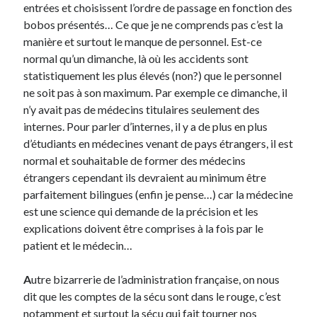
entrées et choisissent l’ordre de passage en fonction des
bobos présentés… Ce que je ne comprends pas c’est la
Derniers Commentaires
manière et surtout le manque de personnel. Est-ce
normal qu’un dimanche, là où les accidents sont
Entretien ménager
dans
T’as vu quoi ? #52
statistiquement les plus élevés (non?) que le personnel
JF
dans
C’était pas mieux avant… à Lyon
ne soit pas à son maximum. Par exemple ce dimanche, il
littlecelt
dans
Comment j’ai opéré ma vélorution toute personnelle
n’y avait pas de médecins titulaires seulement des
Anthony
dans
Comment j’ai opéré ma vélorution toute personnelle
internes. Pour parler d’internes, il y a de plus en plus
Renaud Ducher
dans
Comment j’ai opéré ma vélorution toute
d’étudiants en médecines venant de pays étrangers, il est
personnelle
normal et souhaitable de former des médecins
étrangers cependant ils devraient au minimum être
parfaitement bilingues (enfin je pense…) car la médecine
Commentaires récents
est une science qui demande de la précision et les
Entretien ménager
dans
T’as vu quoi ? #52
explications doivent être comprises à la fois par le
JF
dans
C’était pas mieux avant… à Lyon
patient et le médecin…
littlecelt
dans
Comment j’ai opéré ma vélorution toute personnelle
Anthony
dans
Comment j’ai opéré ma vélorution toute personnelle
A
utre bizarrerie de l’administration française, on nous
Renaud Ducher
dans
Comment j’ai opéré ma vélorution toute
dit que les comptes de la sécu sont dans le rouge, c’est
personnelle
notamment et surtout la sécu qui fait tourner nos