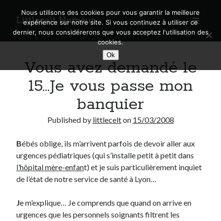
Nous utilisons des cookies pour vous garantir la meilleure
Littlecelt Humeur
open
expérience sur notre site. Si vous continuez à utiliser ce
primary
Sidebar
dernier, nous considérerons que vous acceptez l'utilisation des
menu
cookies.
Recherche sur le blog
Ok
Vous avez demandé le
Search
15…Je vous passe mon
banquier
Published by
littlecelt
on
15/03/2008
Derniers articles
B
ébés oblige, ils m’arrivent parfois de devoir aller aux
Municipales 2026 : Lyon, Métropole et Caluire, mon choix pour l’avenir
urgences pédiatriques (qui s’installe petit à petit dans
Explorez les Chemins Enchantés à Vélo : Aventures Familiales près de
Lyon !
l’hôpital mère-enfan
t) et je suis particulièrement inquiet
Quel Lyonnais es-tu, Renaud Ducher ?
de l’état de notre service de santé à Lyon…
A quand une véritable place pour le vélo à Caluire dans la Métropole de
Lyon ?
J
e m’explique… Je comprends que quand on arrive en
Comment je vis ma vie sur un vélo
urgences que les personnels soignants filtrent les