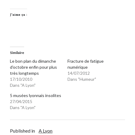
Post inutile
Proust
J’aime ça :
Sons
Sorties cuculturelles
Tavukoi
Vidéos
Similaire
Le bon plan du dimanche
Fracture de fatigue
d’octobre enfin pour plus
numérique
très longtemps
14/07/2012
17/10/2010
Dans "Humeur"
Dans "A Lyon"
5 musées lyonnais insolites
27/04/2015
Dans "A Lyon"
Published in
A Lyon