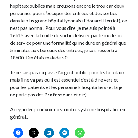
hôpitaux publics mais creusons encore le trou car deux
personnes pour s’occuper des entrées et des sorties
On parle de quoi ?
dans le plus grand hôpital lyonnais (Edouard Herriot), ce
A Lyon
n’est pas normal. Pour vous dire, je me suis pointé à
Bon plan du dimanche
16h15 avec la feuille de sortie délivrée par le médecin
Coup de coeur
de service pour une formalité qui ne dure en général que
Daddy
5 minutes aux bureaux des entrées; je suis ressorti à
Engagé
18h00. J’en étais malade :-0
Geek
Green
J
e ne sais pas où passe l’argent public pour les hôpitaux
Humeur
mais il ne va pas où il est essentiel c’est à dire vers et
Lectures
pour les patients et les personnels hospitaliers (et là je
Lyon
ne parle pas des
Professeurs
et cie).
Lyon à Livre Ouvert
Mini-monsieur
A regarder pour voir où va notre système hospitalier en
Non classé
général…
Parole de Follower
Patchwork
Photos