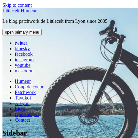
Skip to content
Littlecelt Humeur
Le blog patchwork de Littlecelt from Lyon since 2005
open primary menu
twitter
bluesky
facebook
instagram
youtube
mastodon
Humeur
Coup de coeur
Patchwork
Tavukoi
A Lyon
Liens
Qui suis-je ?
Contact
Sidebar