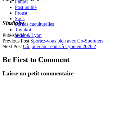
Photos
Post inutile
Proust
Sons
Similaire
Sorties cuculturelles
Tavukoi
Published in
A Lyon
Vidéos
Previous Post
Sportez-vous bien avec Co-Sportners
Next Post
Où jouer au Tennis à Lyon en 2020 ?
Be First to Comment
Laisse un petit commentaire