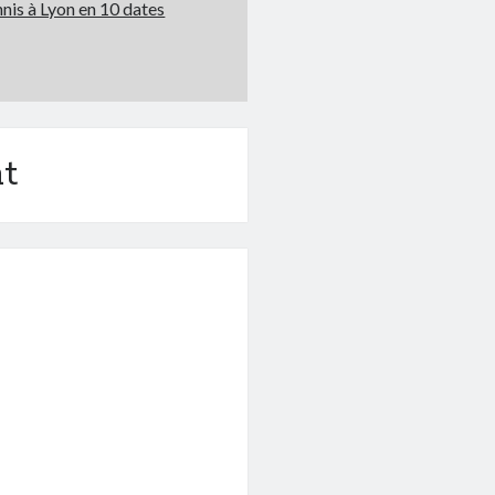
nnis à Lyon en 10 dates
t