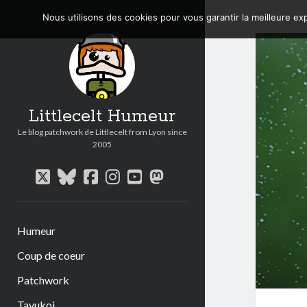
Nous utilisons des cookies pour vous garantir la meilleure exp
Littlecelt Humeur
Le blog patchwork de Littlecelt from Lyon since
2005
twitter
bluesky
facebook
instagram
youtube
mastodon
Humeur
Coup de coeur
Patchwork
Tavukoi