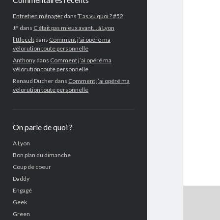
Entretien ménager
dans
T’as vu quoi ? #52
JF
dans
C’était pas mieux avant… à Lyon
littlecelt
dans
Comment j’ai opéré ma
vélorution toute personnelle
Anthony
dans
Comment j’ai opéré ma
vélorution toute personnelle
Renaud Ducher
dans
Comment j’ai opéré ma
vélorution toute personnelle
On parle de quoi ?
A Lyon
Bon plan du dimanche
Coup de coeur
Daddy
Engagé
Geek
Green