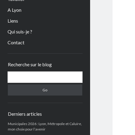
A Lyon
Liens
Qui suis-je ?
Contact
Sidebar
Recherche sur le blog
Search
Derniers articles
Municipales 2026 : Lyon, Métropole et Caluire,
mon choix pour l’avenir