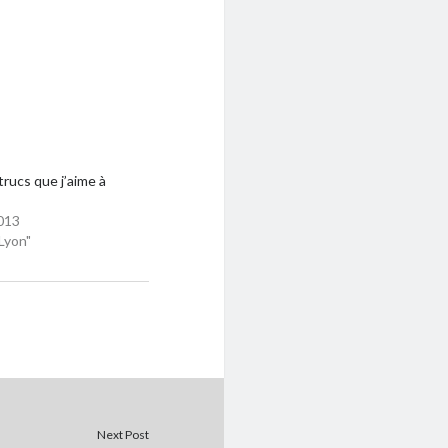
trucs que j’aime à
013
Lyon"
Next Post