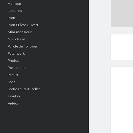
Humeur
Lectures
Lyon
Lyon à Livre Ouvert
Mini-monsieur
Non classé
Parole de Follower
Patchwork
Photos
Post inutile
Proust
Sons
Sorties cuculturelles
Tavukoi
Vidéos