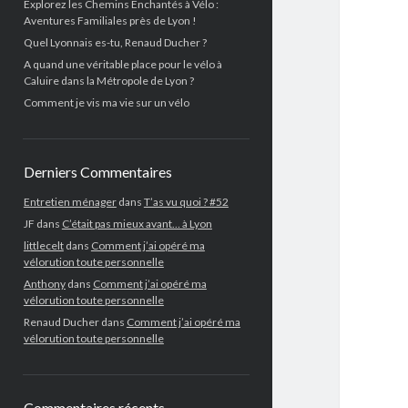
Explorez les Chemins Enchantés à Vélo :
Aventures Familiales près de Lyon !
Quel Lyonnais es-tu, Renaud Ducher ?
A quand une véritable place pour le vélo à
Caluire dans la Métropole de Lyon ?
Comment je vis ma vie sur un vélo
Derniers Commentaires
Entretien ménager
dans
T’as vu quoi ? #52
JF
dans
C’était pas mieux avant… à Lyon
littlecelt
dans
Comment j’ai opéré ma
vélorution toute personnelle
Anthony
dans
Comment j’ai opéré ma
vélorution toute personnelle
Renaud Ducher
dans
Comment j’ai opéré ma
vélorution toute personnelle
Commentaires récents