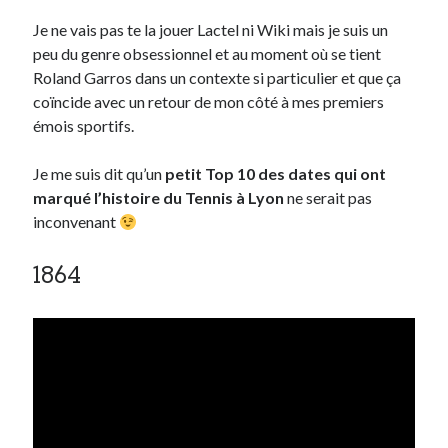
Je ne vais pas te la jouer Lactel ni Wiki mais je suis un
peu du genre obsessionnel et au moment où se tient
Derniers Commentaires
Roland Garros dans un contexte si particulier et que ça
Entretien ménager
dans
T’as vu quoi ? #52
coïncide avec un retour de mon côté à mes premiers
JF
dans
C’était pas mieux avant… à Lyon
émois sportifs.
littlecelt
dans
Comment j’ai opéré ma vélorution toute personnelle
Anthony
dans
Comment j’ai opéré ma vélorution toute personnelle
Je me suis dit qu’un
petit Top 10 des dates qui ont
Renaud Ducher
dans
Comment j’ai opéré ma vélorution toute
marqué l’histoire du Tennis à Lyon
ne serait pas
personnelle
inconvenant
1864
Commentaires récents
Entretien ménager
dans
T’as vu quoi ? #52
JF
dans
C’était pas mieux avant… à Lyon
littlecelt
dans
Comment j’ai opéré ma vélorution toute personnelle
Anthony
dans
Comment j’ai opéré ma vélorution toute personnelle
Renaud Ducher
dans
Comment j’ai opéré ma vélorution toute
personnelle