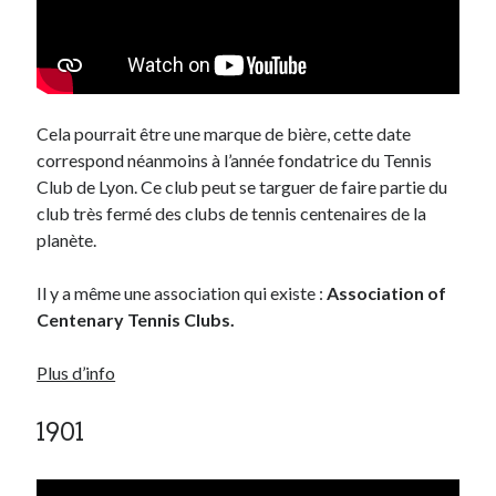
On parle de quoi ?
A Lyon
Bon plan du dimanche
Cela pourrait être une marque de bière, cette date
Coup de coeur
correspond néanmoins à l’année fondatrice du Tennis
Daddy
Club de Lyon. Ce club peut se targuer de faire partie du
Engagé
club très fermé des clubs de tennis centenaires de la
Geek
planète.
Green
Humeur
Il y a même une association qui existe :
Association of
Lectures
Centenary Tennis Clubs.
Lyon
Lyon à Livre Ouvert
Plus d’info
Mini-monsieur
Non classé
1901
Parole de Follower
Patchwork
Photos