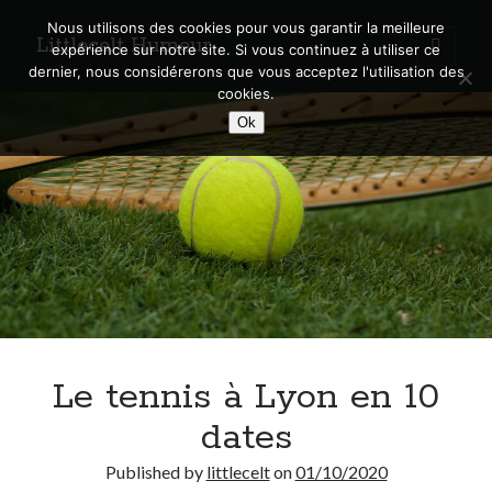
Nous utilisons des cookies pour vous garantir la meilleure
Littlecelt Humeur
open
expérience sur notre site. Si vous continuez à utiliser ce
primary
Sidebar
dernier, nous considérerons que vous acceptez l'utilisation des
menu
cookies.
Recherche sur le blog
Ok
Search
Derniers articles
Municipales 2026 : Lyon, Métropole et Caluire, mon choix pour l’avenir
Explorez les Chemins Enchantés à Vélo : Aventures Familiales près de
Lyon !
Le tennis à Lyon en 10
Quel Lyonnais es-tu, Renaud Ducher ?
A quand une véritable place pour le vélo à Caluire dans la Métropole de
dates
Lyon ?
Comment je vis ma vie sur un vélo
Published by
littlecelt
on
01/10/2020