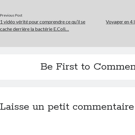
Previous Post
1 vidéo vérité pour comprendre ce qu’il se
Voyager en 4 l
cache derrière la bactérie E.Coli…
Be First to Commen
Laisse un petit commentaire