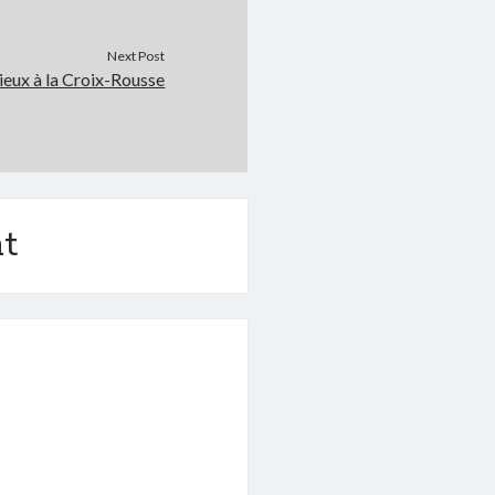
Next Post
ieux à la Croix-Rousse
t