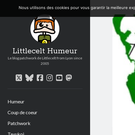
Nous utilisons des cookies pour vous garantir la meilleure exp
Littlecelt Humeur
Le blog patchwork de Littlecelt from Lyon since
2005
twitter
bluesky
facebook
instagram
youtube
mastodon
Humeur
Coup de coeur
Patchwork
Tavukoi