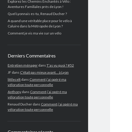
Explorez les Chemins Enchantés à Vélo :
Aventures Familiales près de Lyon !
Quel Lyonnais es-tu, Renaud Ducher ?
A quand une véritable place pour le vélo à
Caluire dans la Métropole de Lyon ?
Comment je vis ma vie sur un vélo
Derniers Commentaires
Entretien ménager
dans
T’as vu quoi ? #52
JF
dans
C’était pas mieux avant… à Lyon
littlecelt
dans
Comment j’ai opéré ma
vélorution toute personnelle
Anthony
dans
Comment j’ai opéré ma
vélorution toute personnelle
Renaud Ducher
dans
Comment j’ai opéré ma
vélorution toute personnelle
Commentaires récents