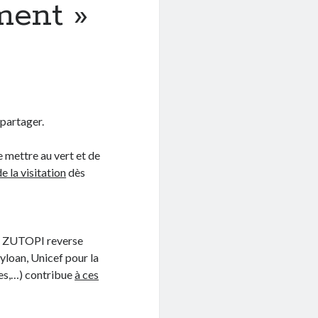
ment »
 partager.
 mettre au vert et de
de la visitation
dès
. ZUTOPI reverse
loan, Unicef pour la
ises,…) contribue
à ces