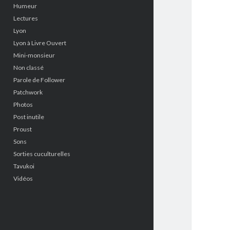
Humeur
Lectures
Lyon
Lyon à Livre Ouvert
Mini-monsieur
Non classé
Parole de Follower
Patchwork
Photos
Post inutile
Proust
Sons
Sorties cuculturelles
Tavukoi
Vidéos