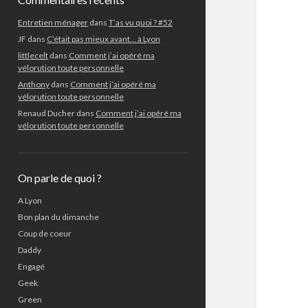
Entretien ménager
dans
T’as vu quoi ? #52
JF
dans
C’était pas mieux avant… à Lyon
littlecelt
dans
Comment j’ai opéré ma
vélorution toute personnelle
Anthony
dans
Comment j’ai opéré ma
vélorution toute personnelle
Renaud Ducher
dans
Comment j’ai opéré ma
vélorution toute personnelle
On parle de quoi ?
A Lyon
Bon plan du dimanche
Coup de coeur
Daddy
Engagé
Geek
Green