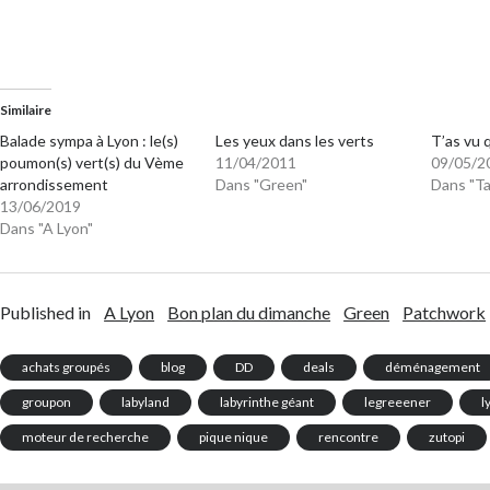
Similaire
Balade sympa à Lyon : le(s)
Les yeux dans les verts
T’as vu 
poumon(s) vert(s) du Vème
11/04/2011
09/05/2
arrondissement
Dans "Green"
Dans "Ta
13/06/2019
Dans "A Lyon"
Published in
A Lyon
Bon plan du dimanche
Green
Patchwork
achats groupés
blog
DD
deals
déménagement
groupon
labyland
labyrinthe géant
legreeener
l
moteur de recherche
pique nique
rencontre
zutopi