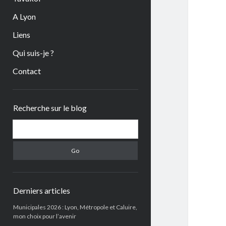
A Lyon
Liens
Qui suis-je ?
Contact
Sidebar
Recherche sur le blog
Search
Derniers articles
Municipales 2026 : Lyon, Métropole et Caluire,
mon choix pour l’avenir