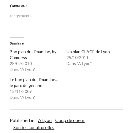
J’aime ça :
Derniers Commentaires
chargement…
Entretien ménager
dans
T’as vu quoi ? #52
JF
dans
C’était pas mieux avant… à Lyon
littlecelt
dans
Comment j’ai opéré ma vélorution toute personnelle
Similaire
Anthony
dans
Comment j’ai opéré ma vélorution toute personnelle
Bon plan du dimanche, by
Un plan CLACE de Lyon
Renaud Ducher
dans
Comment j’ai opéré ma vélorution toute
Camdess
25/10/2011
personnelle
28/02/2010
Dans "A Lyon"
Dans "A Lyon"
Le bon plan du dimanche…
Commentaires récents
le parc de gerland
15/11/2009
Entretien ménager
dans
T’as vu quoi ? #52
Dans "A Lyon"
JF
dans
C’était pas mieux avant… à Lyon
littlecelt
dans
Comment j’ai opéré ma vélorution toute personnelle
Anthony
dans
Comment j’ai opéré ma vélorution toute personnelle
Published in
A Lyon
Coup de coeur
Renaud Ducher
dans
Comment j’ai opéré ma vélorution toute
personnelle
Sorties cuculturelles