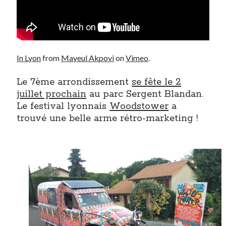
Post inutile
Proust
Sons
Sorties cuculturelles
In Lyon
from
Mayeul Akpovi
on
Vimeo
.
Tavukoi
Vidéos
Le 7ème arrondissement
se fête le 2
juillet prochain
au parc Sergent Blandan.
Le festival lyonnais
Woodstower
a
trouvé une belle arme rétro-marketing !