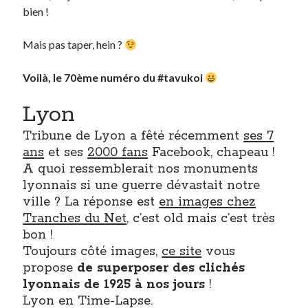
bien !
Derniers Commentaires
Mais pas taper, hein ?
Entretien ménager
dans
T’as vu quoi ? #52
Voilà, le 70ème numéro du #tavukoi
JF
dans
C’était pas mieux avant… à Lyon
littlecelt
dans
Comment j’ai opéré ma vélorution toute personnelle
Lyon
Anthony
dans
Comment j’ai opéré ma vélorution toute personnelle
Renaud Ducher
dans
Comment j’ai opéré ma vélorution toute
Tribune de Lyon a fêté récemment
ses 7
personnelle
ans
et ses
2000 fans
Facebook, chapeau !
A quoi ressemblerait nos monuments
lyonnais si une guerre dévastait notre
Commentaires récents
ville ? La réponse est
en images chez
Entretien ménager
dans
T’as vu quoi ? #52
Tranches du Net
, c’est old mais c’est très
JF
dans
C’était pas mieux avant… à Lyon
bon !
littlecelt
dans
Comment j’ai opéré ma vélorution toute personnelle
Toujours côté images,
ce site
vous
Anthony
dans
Comment j’ai opéré ma vélorution toute personnelle
propose
de superposer des clichés
Renaud Ducher
dans
Comment j’ai opéré ma vélorution toute
lyonnais de 1925 à nos jours
!
personnelle
Lyon en Time-Lapse.